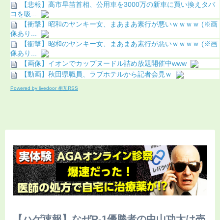
【悲報】高市早苗首相、公用車を3000万の新車に買い換えタバ
コを吸...
【衝撃】昭和のヤンキー女、まあまあ素行が悪いｗｗｗｗ (※画
像あり...
【衝撃】昭和のヤンキー女、まあまあ素行が悪いｗｗｗｗ (※画
像あり...
【画像】イオンでカップヌードル詰め放題開催中www
【動画】秋田県職員、ラブホテルから記者会見ｗ
Powered by livedoor 相互RSS
【ハゲ速報】なぜR-1優勝者の中山功太は売