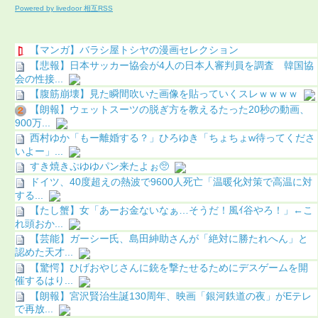
Powered by livedoor 相互RSS
【マンガ】バラシ屋トシヤの漫画セレクション
【悲報】日本サッカー協会が4人の日本人審判員を調査 韓国協
会の性接...
【腹筋崩壊】見た瞬間吹いた画像を貼っていくスレｗｗｗｗ
【朗報】ウェットスーツの脱ぎ方を教えるたった20秒の動画、
900万...
西村ゆか「もー離婚する？」ひろゆき「ちょちょw待ってくださ
いよー」...
すき焼きぷゆゆパン来たよぉ🥺
ドイツ、40度超えの熱波で9600人死亡「温暖化対策で高温に対
する...
【たし蟹】女「あーお金ないなぁ…そうだ！風ｲ谷やろ！」←こ
れ頭おか...
【芸能】ガーシー氏、島田紳助さんが「絶対に勝たれへん」と
認めた天才...
【驚愕】ひげおやじさんに銃を撃たせるためにデスゲームを開
催するはり...
【朗報】宮沢賢治生誕130周年、映画「銀河鉄道の夜」がEテレ
で再放...