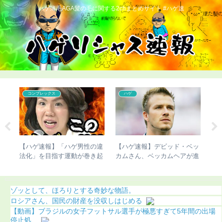
ハゲ薄毛AGA髪の毛に関する2chまとめサイト #ハゲ速
コンプレックス
ハゲ
シの
【ハゲ速報】「ハゲ男性の違
【ハゲ速報】デビッド・ベッ
【
法化」を目指す運動が巻き起
カムさん、ベッカムヘアが進
了
こってしまう
化（画像あり）
ゾッとして、ほろりとする奇妙な物語。
ロシアさん、国民の財産を没収しはじめる
【動画】ブラジルの女子フットサル選手が極悪すぎて5年間の出場
停止処...