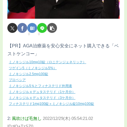
0
0
【PR】AGA治療薬を安心安全にネット購入できる「ベ
ストケンコー」
ミノキシジル10mg10錠（ロニテンジェネリック）
ツゲイン5（ミノキシジル5%）
ミノキシジル2.5mg100錠
プロペシア
ミノキシジル5％とフィナステリド外用液
ミノキシジル x デュタステリド（1ケ月分）
ミノキシジル x デュタステリド（3ケ月分）
フィナステリド1mg100錠＋ミノキシジル錠10mg100錠
2:
風吹けば毛無し
2022/12/29(木) 05:54:21.02
ID:tlO+TzSZ0