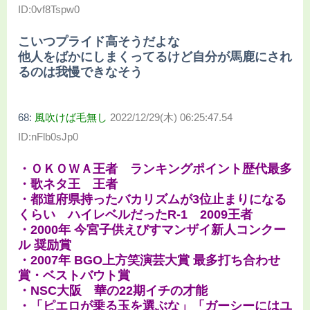
ID:0vf8Tspw0
こいつプライド高そうだよな
他人をばかにしまくってるけど自分が馬鹿にされ
るのは我慢できなそう
68:
風吹けば毛無し
2022/12/29(木) 06:25:47.54
ID:nFlb0sJp0
・ＯＫＯＷＡ王者 ランキングポイント歴代最多
・歌ネタ王 王者
・都道府県持ったバカリズムが3位止まりになる
くらい ハイレベルだったR-1 2009王者
・2000年 今宮子供えびすマンザイ新人コンクー
ル 奨励賞
・2007年 BGO上方笑演芸大賞 最多打ち合わせ
賞・ベストバウト賞
・NSC大阪 華の22期イチの才能
・「ピエロが乗る玉を選ぶな」「ガーシーにはユ