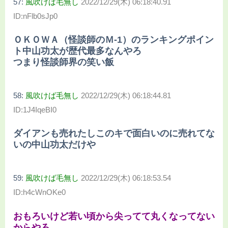
57:
風吹けば毛無し
2022/12/29(木) 06:18:40.91
ID:nFlb0sJp0
ＯＫＯＷＡ（怪談師のＭ-1）のランキングポイン
ト中山功太が歴代最多なんやろ
つまり怪談師界の笑い飯
58:
風吹けば毛無し
2022/12/29(木) 06:18:44.81
ID:1J4IqeBI0
ダイアンも売れたしこのキで面白いのに売れてな
いの中山功太だけや
59:
風吹けば毛無し
2022/12/29(木) 06:18:53.54
ID:h4cWnOKe0
おもろいけど若い頃から尖ってて丸くなってない
からやろ