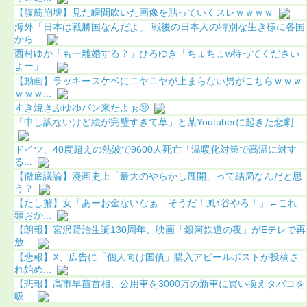
【腹筋崩壊】見た瞬間吹いた画像を貼っていくスレｗｗｗｗ
海外「日本は戦勝国なんだよ」 戦後の日本人の特別な生き様に各国
から...
西村ゆか「もー離婚する？」ひろゆき「ちょちょw待ってください
よー」...
【動画】ラッキースケベにニヤニヤが止まらない男がこちらｗｗｗ
ｗｗｗ...
すき焼きぷゆゆパン来たよぉ🥺
「申し訳ないけど絵が完璧すぎて草」と某Youtuberに起きた悲劇...
ドイツ、40度超えの熱波で9600人死亡「温暖化対策で高温に対す
る...
【徹底議論】漫画史上「最大のやらかし展開」って結局なんだと思
う？
【たし蟹】女「あーお金ないなぁ…そうだ！風ｲ谷やろ！」←これ
頭おか...
【朗報】宮沢賢治生誕130周年、映画「銀河鉄道の夜」がEテレで再
放...
【悲報】X、広告に「個人向け国債」購入アピールポストが投稿さ
れ始め...
【悲報】高市早苗首相、公用車を3000万の新車に買い換えタバコを
吸...