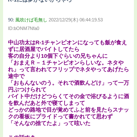
90:
風吹けば毛無し
2022/12/29(木) 06:44:19.53
ID:bONM7Nfa0
中山功太はR-1チャンピオンになっても飯が食え
ずに居酒屋でバイトしてたら
客の自分より10個下ぐらいの兄ちゃんに
「おまえＲ－１チャンピオンらしいな。ネタや
れ」って言われてフリップでネタやってあげたら
途中で
「おもんないのう。それで酒飲んどけ」って一万
円ぶつけられて
バイト中だけどつらくてその金で浴びるように酒
を飲んだあと外で寝てしまって
どっかの路地で目が覚めてふと前を見たらスナッ
クの看板にプライドって書かれてて思わず
「そんなの捨てたよ」って呟いた