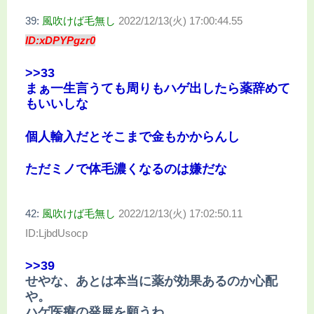
39:
風吹けば毛無し
2022/12/13(火) 17:00:44.55
ID:xDPYPgzr0
>>33
まぁ一生言うても周りもハゲ出したら薬辞めて
もいいしな
個人輸入だとそこまで金もかからんし
ただミノで体毛濃くなるのは嫌だな
42:
風吹けば毛無し
2022/12/13(火) 17:02:50.11
ID:LjbdUsocp
>>39
せやな、あとは本当に薬が効果あるのか心配
や。
ハゲ医療の発展を願うわ