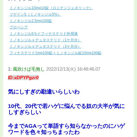
ミノキシジル10mg10錠（ロニテンジェネリック）
ツゲイン5（ミノキシジル5%）
ミノキシジル2.5mg100錠
プロペシア
ミノキシジル5％とフィナステリド外用液
ミノキシジル x デュタステリド（1ケ月分）
ミノキシジル x デュタステリド（3ケ月分）
フィナステリド1mg100錠＋ミノキシジル錠10mg100錠
1:
風吹けば毛無し
2022/12/13(火) 16:48:46.07
ID:xDPYPgzr0
気にしすぎの勘違いらしいわ
10代、20代で若ハゲに悩んでる奴の大半が気に
しすぎらしい
今までAGAって単語すら知らなかったのにハゲ
ワードを色々知っちまったわ