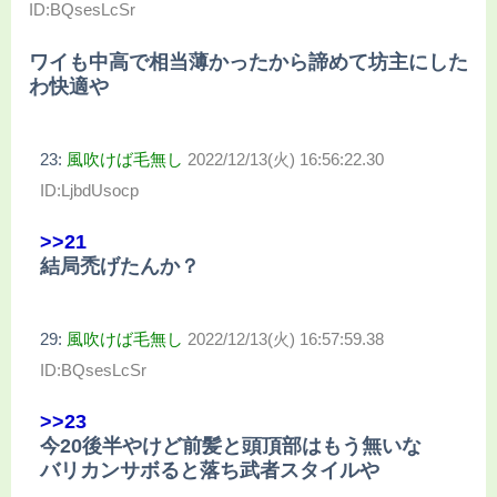
ID:BQsesLcSr
ワイも中高で相当薄かったから諦めて坊主にした
わ快適や
23:
風吹けば毛無し
2022/12/13(火) 16:56:22.30
ID:LjbdUsocp
>>21
結局禿げたんか？
29:
風吹けば毛無し
2022/12/13(火) 16:57:59.38
ID:BQsesLcSr
>>23
今20後半やけど前髪と頭頂部はもう無いな
バリカンサボると落ち武者スタイルや