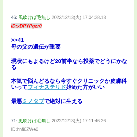
46:
風吹けば毛無し
2022/12/13(火) 17:04:28.13
ID:xDPYPgzr0
>>41
母の父の遺伝が重要
現状にもよるけど20前半なら投薬でどうにかな
る
本気で悩んどるなら今すぐクリニックか皮膚科
いって
フィナステリド
始めた方がいい
最悪
ミノタブ
で絶対に生える
71:
風吹けば毛無し
2022/12/13(火) 17:11:46.26
ID:hnfi6ZWe0