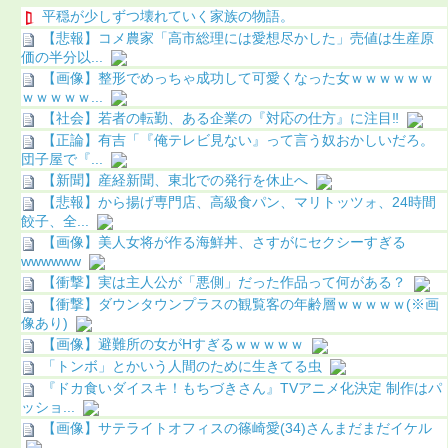
平穏が少しずつ壊れていく家族の物語。
【悲報】コメ農家「高市総理には愛想尽かした」売値は生産原
価の半分以...
【画像】整形でめっちゃ成功して可愛くなった女ｗｗｗｗｗｗ
ｗｗｗｗｗ...
【社会】若者の転勤、ある企業の『対応の仕方』に注目‼
【正論】有吉「『俺テレビ見ない』って言う奴おかしいだろ。
団子屋で『...
【新聞】産経新聞、東北での発行を休止へ
【悲報】から揚げ専門店、高級食パン、マリトッツォ、24時間
餃子、全...
【画像】美人女将が作る海鮮丼、さすがにセクシーすぎる
wwwwww
【衝撃】実は主人公が「悪側」だった作品って何がある？
【衝撃】ダウンタウンプラスの観覧客の年齢層ｗｗｗｗｗ(※画
像あり)
【画像】避難所の女がHすぎるｗｗｗｗｗ
「トンボ」とかいう人間のために生きてる虫
『ドカ食いダイスキ！もちづきさん』TVアニメ化決定 制作はパ
ッショ...
【画像】サテライトオフィスの篠崎愛(34)さんまだまだイケル