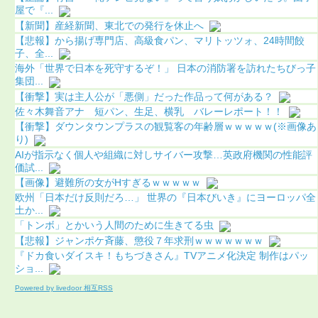
屋で『...
【新聞】産経新聞、東北での発行を休止へ
【悲報】から揚げ専門店、高級食パン、マリトッツォ、24時間餃
子、全...
海外「世界で日本を死守するぞ！」 日本の消防署を訪れたちびっ子
集団...
【衝撃】実は主人公が「悪側」だった作品って何がある？
佐々木舞音アナ 短パン、生足、横乳 バレーレポート！！
【衝撃】ダウンタウンプラスの観覧客の年齢層ｗｗｗｗｗ(※画像あ
り)
AIが指示なく個人や組織に対しサイバー攻撃…英政府機関の性能評
価試...
【画像】避難所の女がHすぎるｗｗｗｗｗ
欧州「日本だけ反則だろ…」 世界の『日本びいき』にヨーロッパ全
土か...
「トンボ」とかいう人間のために生きてる虫
【悲報】ジャンポケ斉藤、懲役７年求刑ｗｗｗｗｗｗｗ
『ドカ食いダイスキ！もちづきさん』TVアニメ化決定 制作はパッ
ショ...
Powered by livedoor 相互RSS