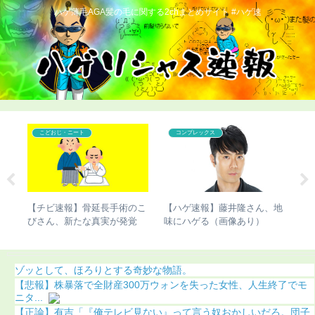
ハゲ薄毛AGA髪の毛に関する2chまとめサイト #ハゲ速
こどおじ・ニート
コンプレックス
の違
【チビ速報】骨延長手術のこ
【ハゲ速報】藤井隆さん、地
【
き起
びさん、新たな真実が発覚
味にハゲる（画像あり）
若
（画像あり）
果
ゾッとして、ほろりとする奇妙な物語。
【悲報】株暴落で全財産300万ウォンを失った女性、人生終了でモ
ニタ...
【正論】有吉「『俺テレビ見ない』って言う奴おかしいだろ。団子