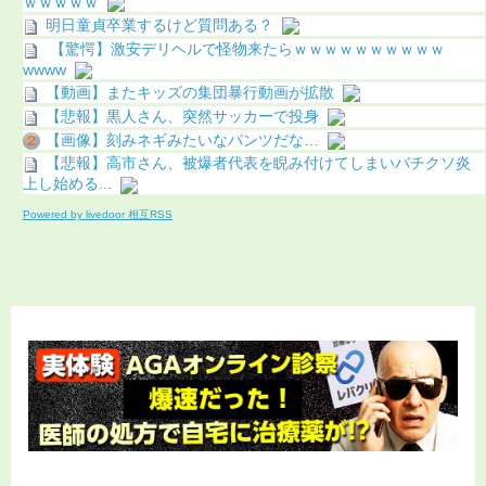
ｗｗｗｗｗ
明日童貞卒業するけど質問ある？
【驚愕】激安デリヘルで怪物来たらｗｗｗｗｗｗｗｗｗｗ
wwww
【動画】またキッズの集団暴行動画が拡散
【悲報】黒人さん、突然サッカーで投身
【画像】刻みネギみたいなパンツだな…
【悲報】高市さん、被爆者代表を睨み付けてしまいバチクソ炎
上し始める...
Powered by livedoor 相互RSS