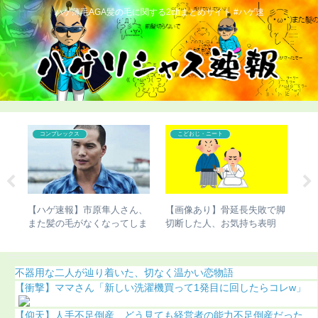
ハゲ薄毛AGA髪の毛に関する2chまとめサイト #ハゲ速
コンプレックス
コンプレックス
で脚
【悲報】ケンドーコバヤシの
【ハゲ速報】掛布雅之がAGA
【
明
過去が壮絶すぎる
治療した結果（画像あり）
さ
不器用な二人が辿り着いた、切なく温かい恋物語
【衝撃】ママさん「新しい洗濯機買って1発目に回したらコレw」
【仰天】人手不足倒産、どう見ても経営者の能力不足倒産だった