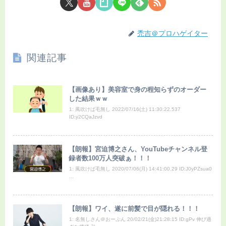
禿吉＠プロハゲイター
関連記事
【画像あり】美容室で身の程知らずのオーダー
した結果ｗｗ
1: 風吹けば毛無し 2022/07/16(土) 11:30:22.537
ID:y2CQaJzvd
【朗報】宮迫博之さん、YouTubeチャンネル登
録者数100万人突破ぁ！！！
1: 風吹けば毛無し 2020/07/06(月) 14:41:00.29 ID:J0yPZsua0
...
【朗報】ワイ、遂に前髪で目が隠れる！！！
1: 名無しさん＠おーぷん 20/02/21(金)21:28:15 ID:gPv 伸び過