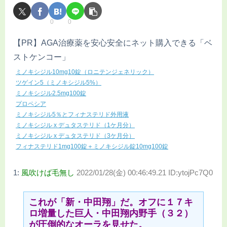
0
0
【PR】AGA治療薬を安心安全にネット購入できる「ベ
ストケンコー」
ミノキシジル10mg10錠（ロニテンジェネリック）
ツゲイン5（ミノキシジル5%）
ミノキシジル2.5mg100錠
プロペシア
ミノキシジル5％とフィナステリド外用液
ミノキシジル x デュタステリド（1ケ月分）
ミノキシジル x デュタステリド（3ケ月分）
フィナステリド1mg100錠＋ミノキシジル錠10mg100錠
1:
風吹けば毛無し
2022/01/28(金) 00:46:49.21 ID:ytojPc7Q0
これが「新・中田翔」だ。オフに１７キ
ロ増量した巨人・中田翔内野手（３２）
が圧倒的なオーラを見せた。