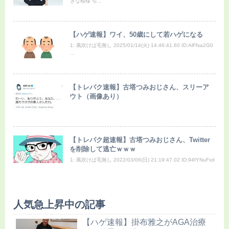
ぎな模様 引...
【ハゲ速報】ワイ、50歳にして若ハゲになる
1: 風吹けば毛無し 2025/01/14(火) 14:46:41.60 ID:AlFfsa2G0
...
【トレパク速報】古塔つみおじさん、スリーア
ウト（画像あり）
【トレパク超速報】古塔つみおじさん、Twitter
を削除して逃亡ｗｗｗ
1: 風吹けば毛無し 2022/03/06(日) 21:19:47.02 ID:94fYNuFxd
人気急上昇中の記事
【ハゲ速報】掛布雅之がAGA治療