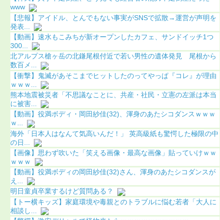
www
【悲報】アイドル、とんでもない事実がSNSで拡散→運営が声明を
発表...
【動画】速水もこみちが新オープンしたカフェ、サンドイッチ1つ
300...
北アルプス槍ヶ岳の北鎌尾根付近で若い男性の遺体発見 尾根から
数百メ...
【衝撃】鬼滅があそこまでヒットしたのってやっぱ『コレ』が理由
ｗｗｗ...
熊本地震被災者「不思議なことに、共産・社民・立憲の左派は本当
に被害...
【動画】役満ボディ・岡田紗佳(32)、渾身のあたシコダンスｗｗｗ
ｗ...
海外「日本人はなんて気高いんだ！」 英高級紙も驚愕した極限の中
の日...
【画像】思わず吹いた「笑える画像・最高な画像」貼っていけｗｗ
ｗｗｗ
【動画】役満ボディの岡田紗佳(32)さん、渾身のあたシコダンスが
え...
明日童貞卒業するけど質問ある？
【トー横キッズ】家庭環境や毒親とのトラブルに悩む若者「大人に
相談し...