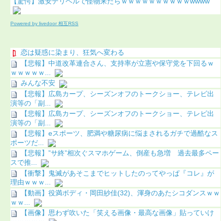
【驚愕】激安デリヘルで怪物来たらｗｗｗｗｗｗｗｗｗｗwwww
Powered by livedoor 相互RSS
恋は疑惑に染まり、狂気へ変わる
【悲報】中道改革連合さん、支持率が立憲や保守党を下回るｗ
ｗｗｗｗｗ...
みんな不安
【悲報】広島カープ、シーズンオフのトークショー、テレビ出
演等の「副...
【悲報】広島カープ、シーズンオフのトークショー、テレビ出
演等の「副...
【悲報】eスポーツ、肥満や糖尿病に悩まされるガチで過酷なス
ポーツだ...
【悲報】”サ終”相次ぐスマホゲーム、倒産も急増 過去最多ペー
スで推...
【衝撃】鬼滅があそこまでヒットしたのってやっぱ『コレ』が
理由ｗｗｗ...
【動画】役満ボディ・岡田紗佳(32)、渾身のあたシコダンスｗｗ
ｗｗ...
【画像】思わず吹いた「笑える画像・最高な画像」貼っていけ