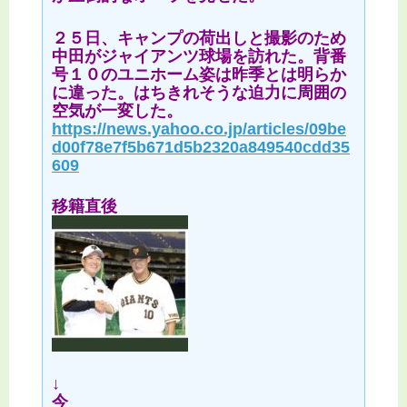
２５日、キャンプの荷出しと撮影のため
中田がジャイアンツ球場を訪れた。背番
号１０のユニホーム姿は昨季とは明らか
に違った。はちきれそうな迫力に周囲の
空気が一変した。
https://news.yahoo.co.jp/articles/09be
d00f78e7f5b671d5b2320a849540cdd35
609
移籍直後
↓
今