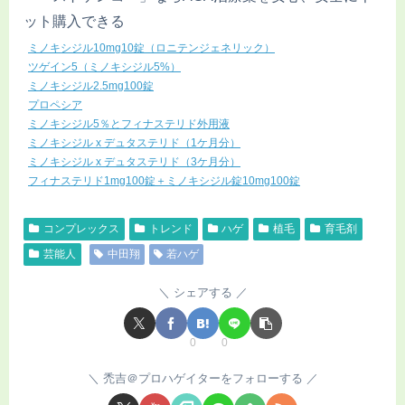
ット購入できる
ミノキシジル10mg10錠（ロニテンジェネリック）
ツゲイン5（ミノキシジル5%）
ミノキシジル2.5mg100錠
プロペシア
ミノキシジル5％とフィナステリド外用液
ミノキシジル x デュタステリド（1ケ月分）
ミノキシジル x デュタステリド（3ケ月分）
フィナステリド1mg100錠＋ミノキシジル錠10mg100錠
コンプレックス
トレンド
ハゲ
植毛
育毛剤
芸能人
中田翔
若ハゲ
シェアする
0
0
禿吉＠プロハゲイターをフォローする