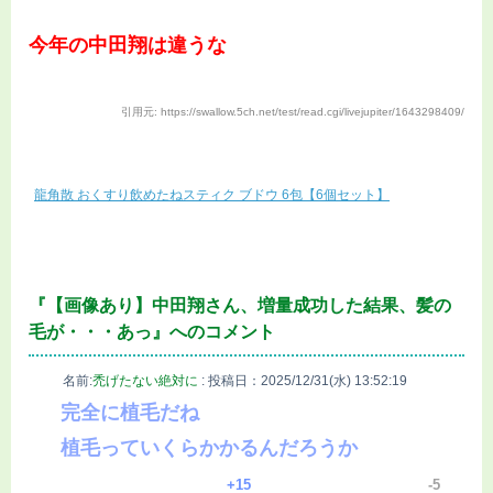
今年の中田翔は違うな
引用元: https://swallow.5ch.net/test/read.cgi/livejupiter/1643298409/
龍角散 おくすり飲めたねスティク ブドウ 6包【6個セット】
『【画像あり】中田翔さん、増量成功した結果、髪の
毛が・・・あっ』へのコメント
名前:
禿げたない絶対に
:
投稿日：2025/12/31(水) 13:52:19
完全に植毛だね
植毛っていくらかかるんだろうか
15
5