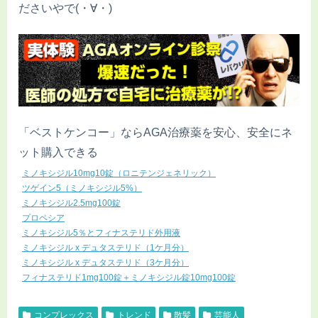
ださいやで(・∀・)
「ベストケンコー」ならAGA治療薬を安心、安全にネ
ット購入できる
ミノキシジル10mg10錠（ロニテンジェネリック）
ツゲイン5（ミノキシジル5%）
ミノキシジル2.5mg100錠
プロペシア
ミノキシジル5％とフィナステリド外用液
ミノキシジル x デュタステリド（1ケ月分）
ミノキシジル x デュタステリド（3ケ月分）
フィナステリド1mg100錠＋ミノキシジル錠10mg100錠
コンプレックス
トレンド
散髪
芸能人