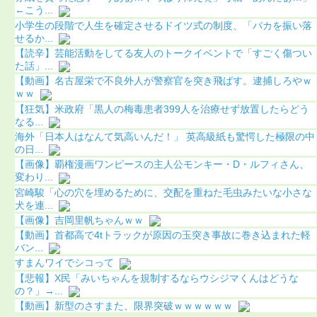
←こう...
小学生の段階で人生を確定させるドイツ式の制度、「バカを振い落
せるか...
【読辛】芸能活動をしてる友人のトークイベントで「すごく傷つい
た話」...
【動画】名古屋栄で不良外人が警察官を突き飛ばす。逮捕しろやｗ
ｗｗ
【狂気】米政府「黒人の梅毒患者399人を治療せず放置したらどう
なる...
海外「日本人はなんて気高いんだ！」 英高級紙も驚愕した極限の中
の日...
【画像】覇権漫画ワンピースの主人公モンキー・D・ルフィさん、
変わり...
宮崎駿「心の穴を埋めるために、交配を重ねた毛虫みたいな小さな
犬を連...
【画像】吉岡里帆ちゃんｗｗ
【動画】首都高で4tトラックが原因の玉突き事故に巻き込まれた軽
バン...
すまんワイでシコって
【悲報】X民「みいちゃんを規制するならウシジマくんはどうな
の？」→...
【動画】新型のさすまた、限界突破ｗｗｗｗｗｗ