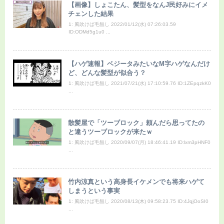
【画像】しょこたん、髪型をなんJ民好みにイメ
チェンした結果
1: 風吹けば毛無し 2022/01/12(水) 07:26:03.59
ID:ODMd5g1u0 ...
【ハゲ速報】ベジータみたいなM字ハゲなんだけ
ど、どんな髪型が似合う？
1: 風吹けば毛無し 2021/07/21(水) 17:10:59.76 ID:1ZEpqzkK0
...
散髪屋で「ツーブロック」頼んだら思ってたの
と違うツーブロックが来たｗ
1: 風吹けば毛無し 2020/09/07(月) 18:46:41.19 ID:lxm3pHNF0
...
竹内涼真という高身長イケメンでも将来ハゲて
しまうという事実
1: 風吹けば毛無し 2020/08/13(木) 09:58:23.75 ID:4JqjOoSI0
...