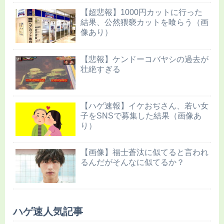
【超悲報】1000円カットに行った
結果、公然猥褻カットを喰らう（画
像あり）
【悲報】ケンドーコバヤシの過去が
壮絶すぎる
【ハゲ速報】イケおぢさん、若い女
子をSNSで募集した結果（画像あ
り）
【画像】福士蒼汰に似てると言われ
るんだがそんなに似てるか？
ハゲ速人気記事