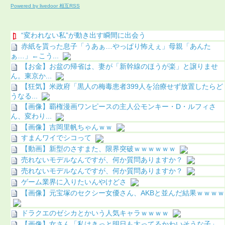
Powered by livedoor 相互RSS
“変われない私”が動き出す瞬間に出会う
赤紙を貰った息子「うあぁ…やっぱり怖えぇ」母親「あんた
ぁ…」←こう...
【お金】お盆の帰省は、妻が「新幹線のほうが楽」と譲りませ
ん。東京か...
【狂気】米政府「黒人の梅毒患者399人を治療せず放置したらど
うなる...
【画像】覇権漫画ワンピースの主人公モンキー・D・ルフィさ
ん、変わり...
【画像】吉岡里帆ちゃんｗｗ
すまんワイでシコって
【動画】新型のさすまた、限界突破ｗｗｗｗｗｗ
売れないモデルなんですが、何か質問ありますか？
売れないモデルなんですが、何か質問ありますか？
ゲーム業界に入りたいんやけどさ
【画像】元宝塚のセクシー女優さん、AKBと並んだ結果ｗｗｗｗ
ドラクエのゼシカとかいう人気キャラｗｗｗｗ
【画像】女さん「私はきっと明日も太ってるかわいそうな子」