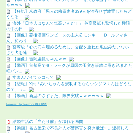
やｗｗｗ
【狂気】米政府「黒人の梅毒患者399人を治療せず放置したらど
うなる...
海外「日本人はなんて気高いんだ！」 英高級紙も驚愕した極限
の中の日...
【画像】覇権漫画ワンピースの主人公モンキー・D・ルフィさ
ん、変わり...
宮崎駿「心の穴を埋めるために、交配を重ねた毛虫みたいな小
さな犬を連...
【画像】吉岡里帆ちゃんｗｗ
【動画】首都高で4tトラックが原因の玉突き事故に巻き込まれた
軽バン...
すまんワイでシコって
【悲報】X民「みいちゃんを規制するならウシジマくんはどうな
の？」→...
【動画】新型のさすまた、限界突破ｗｗｗｗｗｗ
Powered by livedoor 相互RSS
結婚生活の「当たり前」が壊れる瞬間
【動画】名古屋栄で不良外人が警察官を突き飛ばす。逮捕しろ