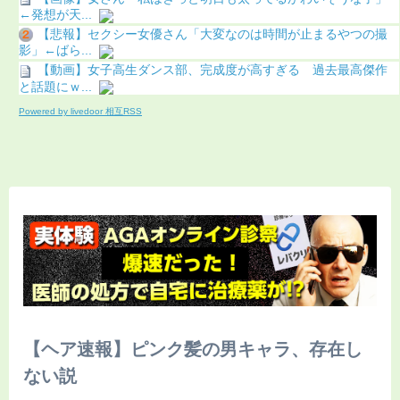
←発想が天...
【悲報】セクシー女優さん「大変なのは時間が止まるやつの撮
影」←ばら...
【動画】女子高生ダンス部、完成度が高すぎる 過去最高傑作
と話題にｗ...
Powered by livedoor 相互RSS
【ヘア速報】ピンク髪の男キャラ、存在し
ない説