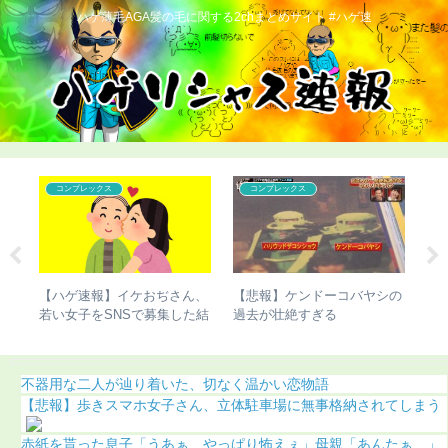
ハゲ薄毛AGA髪の毛に関する2chまとめサイト #ハゲ速
コンプレックス
コンプレックス
の違
【ハゲ速報】イケおぢさん、
【悲報】ケンドーコバヤシの
【
き起
若い女子をSNSで募集した結
過去が壮絶すぎる
ぎ
果（画像あり）
不器用な二人が辿り着いた、切なく温かい恋物語
【悲報】歩きスマホ女子さん、立体駐車場に無事格納されてしまう
赤紙を貰った息子「うあぁ…やっぱり怖えぇ」母親「あんたぁ…」