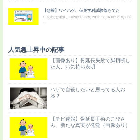
【悲報】ワイハゲ、仮免学科試験落ちてた
1: 風吹けば毛無し 2020/11/26(木) 20:05:58.16 ID:12IRQfC60
...
人気急上昇中の記事
【画像あり】骨延長失敗で脚切断し
た人、お気持ち表明
ハゲで自殺したいと思ってる人お
る？
【チビ速報】骨延長手術のこびさ
ん、新たな真実が発覚（画像あり）