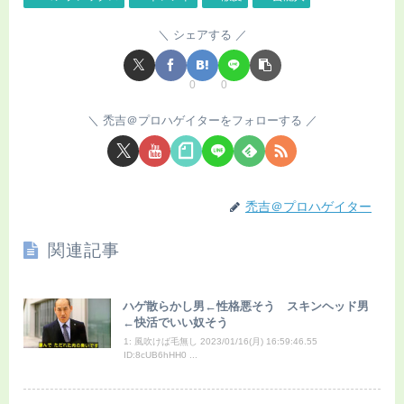
シェアする
0
0
禿吉＠プロハゲイターをフォローする
禿吉＠プロハゲイター
関連記事
ハゲ散らかし男←性格悪そう スキンヘッド男
←快活でいい奴そう
1: 風吹けば毛無し 2023/01/16(月) 16:59:46.55
ID:8cUB6hHH0 ...