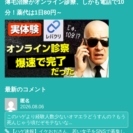
薄毛治療がオンライン診療、しかも電話で10
分！薬代は1日80円～
最新のコメント
匿名
2026.08.06
このハゲより経験人数少ないオマエラどうすんの？もう
死んじゃう頃だぞモテないな...
【ハゲ速報】イケおぢさん、若い女子をSNSで募集し