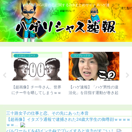
ハゲ薄毛AGA髪の毛に関する2chまとめサイト #ハゲ速
こどおじ・ニート
コンプレックス
GA
【超画像】チー牛さん、世界
【ハゲ速報】「ハゲ男性の違
【
）
にチー牛を晒してしまうｗｗ
法化」を目指す運動が巻き起
切
ｗ
こってしまう
明
三十路女子の仕事と恋、その先にあった本音
【超画像】イタズラ通報で逮捕された24歳大学生の御尊顔ｗｗｗｗ
ｗｗ...
パルワールドを43インチ4kでプレイすると迫力がすごい！