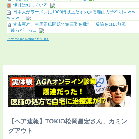
短冊は知っている
日本人がラーメンに1000円以上だすの渋る理由ガチ不明ｗｗｗ
ｗｗｗ...
古市憲寿、中居正広問題で第三委を批判「反論をほぼ無視」
「彼らが一方...
Powered by livedoor 相互RSS
【ヘア速報】TOKIO松岡昌宏さん、カミン
グアウト