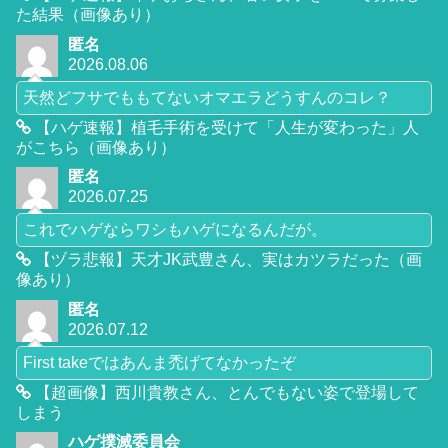
た結果（画像あり）
匿名
2026.08.06
天然どフサでももてないオマエラどうすんのコレ？
【ハゲ速報】植毛手術を受けて「人生が変わった」人
がこちら（画像あり）
匿名
2026.07.25
これでハゲならワシもハゲになるんだが。
【ヅラ悲報】天才JK武豊さん、実はカツラだった（画
像あり）
匿名
2026.07.12
First takeではあんま禿げてなかったぞ
【超画像】西川貴教さん、とんでもない姿で登場して
しまう
ハゲ撲滅委員会