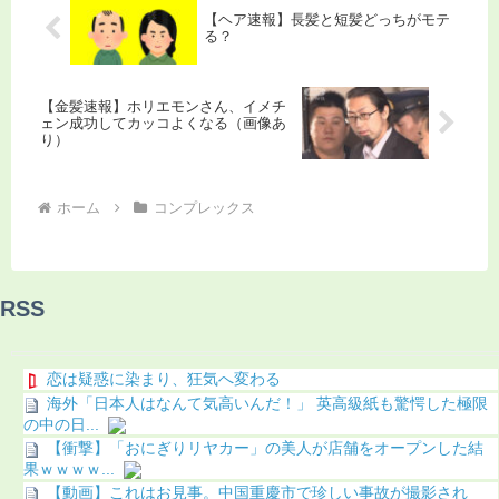
【ヘア速報】長髪と短髪どっちがモテ
る？
【金髪速報】ホリエモンさん、イメチ
ェン成功してカッコよくなる（画像あ
り）
ホーム
コンプレックス
RSS
恋は疑惑に染まり、狂気へ変わる
海外「日本人はなんて気高いんだ！」 英高級紙も驚愕した極限
の中の日...
【衝撃】「おにぎりリヤカー」の美人が店舗をオープンした結
果ｗｗｗｗ...
【動画】これはお見事。中国重慶市で珍しい事故が撮影され