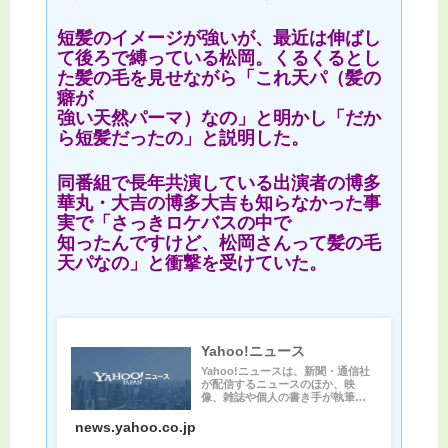
短髪のイメージが強いが、最近は伸ばし
て後ろで縛っている松岡。くるくるとし
た髪の毛を見せながら「これ天パ（髪の
癖が
強い天然パーマ）なの」と明かし「だか
ら短髪だったの」と説明した。
同番組で長年共演している出演者の博多
華丸・大吉の博多大吉も知らなかった事
実で「さっきロケバスの中で
知ったんですけど、松岡さんって髪の毛
天パなの」と衝撃を受けていた。
Yahoo!ニュース
Yahoo!ニュースは、新聞・通信社
が配信するニュースのほか、映
像、雑誌や個人の書き手が執筆す
る記事など多種多様なニュー...
news.yahoo.co.jp