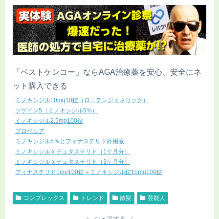
「ベストケンコー」ならAGA治療薬を安心、安全にネ
ット購入できる
ミノキシジル10mg10錠（ロニテンジェネリック）
ツゲイン5（ミノキシジル5%）
ミノキシジル2.5mg100錠
プロペシア
ミノキシジル5％とフィナステリド外用液
ミノキシジル x デュタステリド（1ケ月分）
ミノキシジル x デュタステリド（3ケ月分）
フィナステリド1mg100錠＋ミノキシジル錠10mg100錠
コンプレックス
トレンド
散髪
芸能人
シェアする