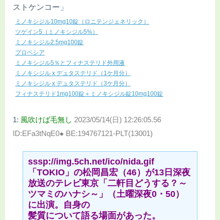
ストケンコー」
ミノキシジル10mg10錠（ロニテンジェネリック）
ツゲイン5（ミノキシジル5%）
ミノキシジル2.5mg100錠
プロペシア
ミノキシジル5％とフィナステリド外用液
ミノキシジル x デュタステリド（1ケ月分）
ミノキシジル x デュタステリド（3ケ月分）
フィナステリド1mg100錠＋ミノキシジル錠10mg100錠
1:
風吹けば毛無し
2023/05/14(日) 12:26:05.56
ID:EFa3tNqE0● BE:194767121-PLT(13001)
sssp://img.5ch.net/ico/nida.gif
「TOKIO」の松岡昌宏（46）が13日深夜
放送のテレビ東京「二軒目どうする？～
ツマミのハナシ～」（土曜深夜0・50）
に出演。自身の
髪質について語る場面があった。