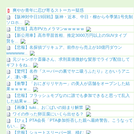
爽やか青年に忍び寄るストーカー疑惑
【阪神対中日19回戦】阪神・近本、中日・柳から今季第1号先制
ソロホ...
【悲報】高市PVカメラマンw w w w w
【新公用車】高市早苗首相、推定3000万円以上のSUVタイプ
贅を...
【悲報】名探偵プリキュア、前作から売上が10億円ダウン
wwwwww...
元ジャンポケ斎藤さん、求刑直後微妙な髪形でライブ配信して
ギフトをね...
【驚愕】名作『スーパーの裏でヤニ吸うふたり』とかいうアニ
メ、凄い事...
【衝撃】「おにぎりリヤカー」の美人が店舗をオープンした結
果ｗｗｗｗ...
【悲報】フラッシュモブなのに誰でも参加できると思って乱入
した結果ｗ...
【画像】tuki.、お〇ぱいの始まり解禁
ワイの作った卵豆腐にいくら出せる？
【ひぇ】PTA会長「PTA参加拒否した親へ最終警告。こうなって
もい...
【悲報】ショートスリーパー堀、積む