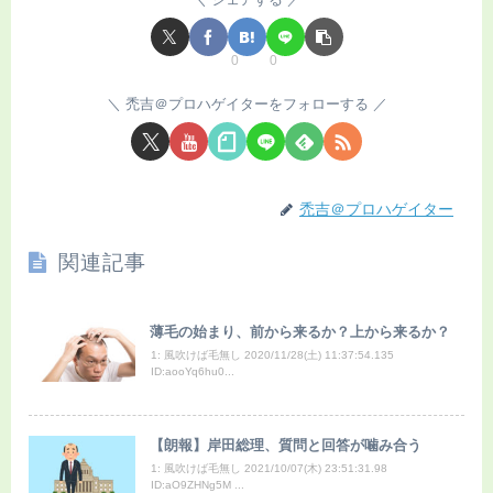
0
0
禿吉＠プロハゲイターをフォローする
禿吉＠プロハゲイター
関連記事
薄毛の始まり、前から来るか？上から来るか？
1: 風吹けば毛無し 2020/11/28(土) 11:37:54.135
ID:aooYq6hu0...
【朗報】岸田総理、質問と回答が噛み合う
1: 風吹けば毛無し 2021/10/07(木) 23:51:31.98
ID:aO9ZHNg5M ...