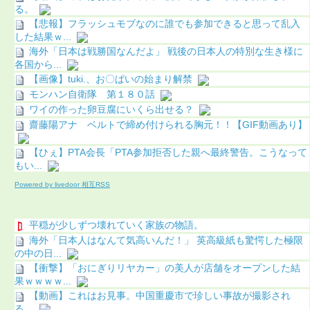
る。
【悲報】フラッシュモブなのに誰でも参加できると思って乱入
した結果ｗ...
海外「日本は戦勝国なんだよ」 戦後の日本人の特別な生き様に
各国から...
【画像】tuki.、お〇ぱいの始まり解禁
モンハン自衛隊 第１８０話
ワイの作った卵豆腐にいくら出せる？
齋藤陽アナ ベルトで締め付けられる胸元！！【GIF動画あり】
【ひぇ】PTA会長「PTA参加拒否した親へ最終警告。こうなって
もい...
Powered by livedoor 相互RSS
平穏が少しずつ壊れていく家族の物語。
海外「日本人はなんて気高いんだ！」 英高級紙も驚愕した極限
の中の日...
【衝撃】「おにぎりリヤカー」の美人が店舗をオープンした結
果ｗｗｗｗ...
【動画】これはお見事。中国重慶市で珍しい事故が撮影され
る。