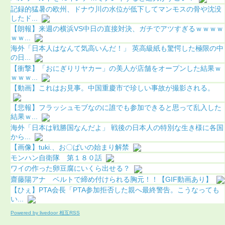
記録的猛暑の欧州、ドナウ川の水位が低下してマンモスの骨や沈没
したド...
【朗報】来週の横浜VS中日の直接対決、ガチでアツすぎるｗｗｗｗ
ｗｗ...
海外「日本人はなんて気高いんだ！」 英高級紙も驚愕した極限の中
の日...
【衝撃】「おにぎりリヤカー」の美人が店舗をオープンした結果ｗ
ｗｗｗ...
【動画】これはお見事。中国重慶市で珍しい事故が撮影される。
【悲報】フラッシュモブなのに誰でも参加できると思って乱入した
結果ｗ...
海外「日本は戦勝国なんだよ」 戦後の日本人の特別な生き様に各国
から...
【画像】tuki.、お〇ぱいの始まり解禁
モンハン自衛隊 第１８０話
ワイの作った卵豆腐にいくら出せる？
齋藤陽アナ ベルトで締め付けられる胸元！！【GIF動画あり】
【ひぇ】PTA会長「PTA参加拒否した親へ最終警告。こうなっても
い...
Powered by livedoor 相互RSS