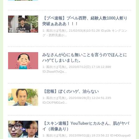
【プペ速報】プペル西野、経験人数1000人斬り
突破ぁあああ！！！
1: 風吹けば毛無し 21/02/03(水)10:51:26 ID:pUb キングコン
グ・西野亮廣が...
みなさんが心にも無いことを言うのでほんとに
ハゲてしまいました。
1: 風吹けば毛無し 2020/07/12(日) 17:18:12.886
ID:ZkawX5vQa...
【悲報】ぼくのハゲ、治らない
1: 風吹けば毛無し 2020/09/28(月) 12:24:51.235
ID:CK/PMG1e0...
【スキン速報】YouTuberヒカルさん、肌がヤバ
イ（画像あり）
1: 風吹けば毛無し 2022/09/02(金) 18:23:56.22 ID:HDGupqsi0