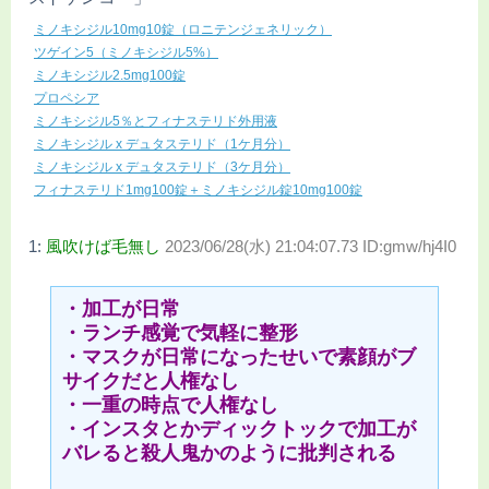
ミノキシジル10mg10錠（ロニテンジェネリック）
ツゲイン5（ミノキシジル5%）
ミノキシジル2.5mg100錠
プロペシア
ミノキシジル5％とフィナステリド外用液
ミノキシジル x デュタステリド（1ケ月分）
ミノキシジル x デュタステリド（3ケ月分）
フィナステリド1mg100錠＋ミノキシジル錠10mg100錠
1:
風吹けば毛無し
2023/06/28(水) 21:04:07.73 ID:gmw/hj4I0
・加工が日常
・ランチ感覚で気軽に整形
・マスクが日常になったせいで素顔がブ
サイクだと人権なし
・一重の時点で人権なし
・インスタとかディックトックで加工が
バレると殺人鬼かのように批判される