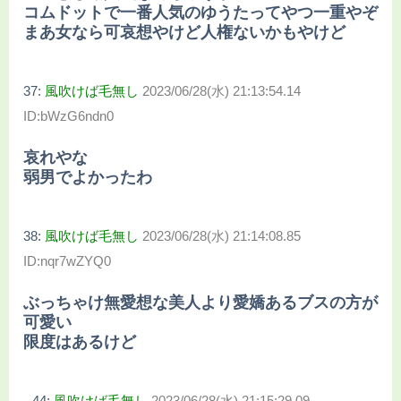
コムドットで一番人気のゆうたってやつ一重やぞ
まあ女なら可哀想やけど人権ないかもやけど
37:
風吹けば毛無し
2023/06/28(水) 21:13:54.14
ID:bWzG6ndn0
哀れやな
弱男でよかったわ
38:
風吹けば毛無し
2023/06/28(水) 21:14:08.85
ID:nqr7wZYQ0
ぶっちゃけ無愛想な美人より愛嬌あるブスの方が
可愛い
限度はあるけど
44:
風吹けば毛無し
2023/06/28(水) 21:15:29.09