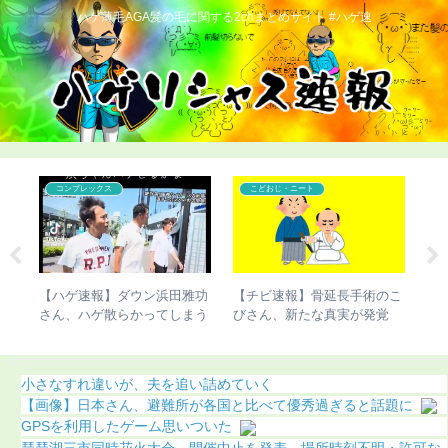
ハゲ薄毛AGA髪の毛に関する2chまとめサイト #ハゲ速
コンプレックス
こどおじ・ニート
で脚
【ハゲ速報】ダウン浜田雅功
【チビ速報】骨延長手術のこ
【
明
さん、ハゲ散らかってしまう
びさん、新たな真実が発覚
過
（動画あり）
（画像あり）
小さなすれ違いが、夫を追い詰めていく
【画像】日本さん、避難所が各国と比べて優秀過ぎると話題に
GPSを利用したゲーム思いついた
琵琶湖三市同時花火大会、開催中止を発表 場所時刻不明・許可な