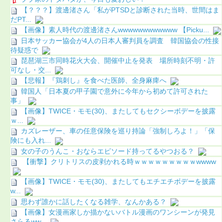
【？？？】渡邊渚さん「私がPTSDと診断された当時、世間はま
だPT...
【画像】素人時代の渡邊渚さんwwwwwwwwwwww 【Picku...
日本サッカー協会が4人の日本人審判員を調査 韓国協会の性接
待疑惑で
琵琶湖三市同時花火大会、開催中止を発表 場所時刻不明・許
可なし・交...
【悲報】『鶏刺し』を食べた医師、全身麻痺へ
韓国人「日本夏の甲子園で意外に今年から初めて許可された
事」
【画像】TWICE・モモ(30)、またしてもセクシーボデーを披露
ｗ...
カズレーザー、車の任意保険を巡り持論「強制しろよ！」「保
険にも入れ...
女の子のうんこ・おならエピソード持ってるやつおる？
【衝撃】クリトリスの皮剥かれる時ｗｗｗｗｗｗｗｗｗwwww
【画像】TWICE・モモ(30)、またしてもエチエチボデーを披露
w...
思わず誰かに話したくなる雑学、なんかある？
【画像】女漫画家しか描かないバトル漫画のワンシーンが発見
さらるww...