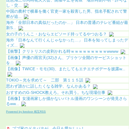
し・交...
中国の農村で横暴を働く官吏一家を殺害した男、指名手配されて警
察が追...
海外「全部日本の真似だったのか…」 日本の普通のテレビ番組が最
新S...
女の子のうんこ・おならエピソード持ってるやつおる？
海外「日本なんて行くんじゃなかった…」 日本を知ってしまったデ
ィズ...
【衝撃】クリトリスの皮剥かれる時ｗｗｗｗｗｗｗｗｗwwww
【画像】声優の雨宮天(32)さん、プリケツ全開のサービスショット
を...
【画像】TWICE・モモ(30)、またしてもエチエチボデーを披露w...
TOKIO～光を求めて～ 二部 第１１５話
思わず誰かに話したくなる雑学、なんかある？
おすすめのG-SHOCK教えろ。それ買う。ちな現場仕事
【画像】女漫画家しか描かないバトル漫画のワンシーンが発見さら
るww...
Powered by livedoor 相互RSS
ブブ家のドタバタが、今日も愛おしい！