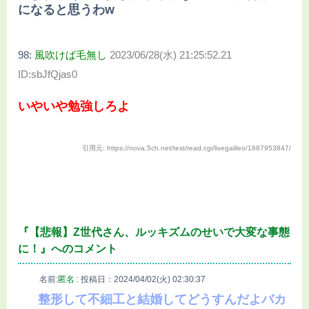
になると思うわw
98:
風吹けば毛無し
2023/06/28(水) 21:25:52.21
ID:sbJfQjas0
いやいや勉強しろよ
引用元: https://nova.5ch.net/test/read.cgi/livegalileo/1687953847/
『【悲報】Z世代さん、ルッキズムのせいで大変な事態
に！』へのコメント
名前:
匿名
:
投稿日：2024/04/02(火) 02:30:37
整形して不細工と結婚してどうすんだよバカ