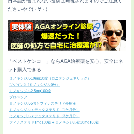
日本語が含まれない投稿は無視されますのでご注意く
ださいやで(・∀・)
「ベストケンコー」ならAGA治療薬を安心、安全にネ
ット購入できる
ミノキシジル10mg10錠（ロニテンジェネリック）
ツゲイン5（ミノキシジル5%）
ミノキシジル2.5mg100錠
プロペシア
ミノキシジル5％とフィナステリド外用液
ミノキシジル x デュタステリド（1ケ月分）
ミノキシジル x デュタステリド（3ケ月分）
フィナステリド1mg100錠＋ミノキシジル錠10mg100錠