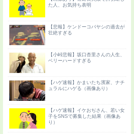
た人、お気持ち表明
【悲報】ケンドーコバヤシの過去が
壮絶すぎる
【小峠悲報】坂口杏里さんの人生、
ベリーハードすぎる
【ハゲ速報】かまいたち濱家、ナチ
ュラルにハゲる（画像あり）
【ハゲ速報】イケおぢさん、若い女
子をSNSで募集した結果（画像あ
り）