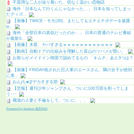
不器用な二人が辿り着いた、切なく温かい恋物語
海外「日本なんて行くんじゃなかった…」 日本を知ってしまっ
たディズ...
【画像】TWICE・モモ(30)、またしてもエチエチボデーを披露
w...
海外「全部日本の真似だったのか…」 日本の普通のテレビ番組
が最新S...
【画像】木星、ヤバすぎるｗｗｗｗｗｗｗｗｗｗｗｗ
【動画】自動ドアの仕組みを理解した富山のツバメが賢い。
お前らがメイドイン韓国で認めてるもの 「キムチ」あと3つは？
【画像】FRIDAY砲された巨人軍のエースさん、隣の女子が絶対
に美...
おんjち●ぽデカすぎる部
【悲報】週刊少年ジャンプさん、ついに100万部を割ってしま
う･･･
職場の人妻と不倫をして、ついに、、、
Powered by livedoor 相互RSS