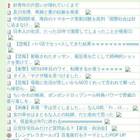
好青年の片思いが壊れていくまで
及川光博、再婚と妻の妊娠を発表
中国国防省、海自のトマホーク実射試験を批判「国際社会は封
じ込まなけ...
日本人の生活、たった15年で激変してしまったことが発覚🤦‍♂
【悲報】パパ活でセッ○スしてきた結果ｗｗｗｗｗｗｗｗwwww
【悲報】射殺されたオッサン、最近母を亡くして精神的ショッ
クを受けて...
【衝撃】SES10年目のワイ、転職するか迷うｗｗｗｗｗ
タイ人「ヤクザ猫を見つけました」
【悲報】母親に生活が苦しいから50万くれって言われて断った
ら縁切ら...
ちいかわの映画、ボンボンドロップシール特典パワーで脅威の
盛り返しを...
【画像】床屋「手は尽くしました…」なんG民「ｱｯ…ｯｽ…」
女の幸せはまともな人との結婚、だと改めて思った
X、収益化が9/7に終わるwwwwwwwwwwwww
公営住宅住みだけど質問ある？【家賃・自治会】
【シンデレラガールズ】百鬼夜行をテーマとしたPOP UP