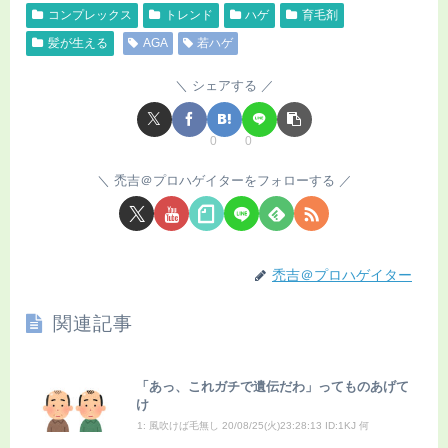
コンプレックス
トレンド
ハゲ
育毛剤
髪が生える
AGA
若ハゲ
シェアする
0
0
禿吉＠プロハゲイターをフォローする
禿吉＠プロハゲイター
関連記事
「あっ、これガチで遺伝だわ」ってものあげて
け
1: 風吹けば毛無し 20/08/25(火)23:28:13 ID:1KJ 何