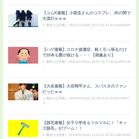
【コムK速報】小室圭さんのコスプレ、JKの間で
大流行ｗｗｗ
1: 風吹けば毛無し 2021/11/03(水) 10:12:21.41 ID:yolvmQa90
...
【ハゲ速報】コロナ後遺症、軽く引っ張るだけ
で20本も髪が抜ける・・・【画像あり】
1: 風吹けば毛無し 2021/01/30(土) 16:07:20.77 ID:tuyVPv1m9
...
【大谷速報】大谷翔平さん、スパスタのファン
だったｗｗ
1: 風吹けば毛無し 2023/04/04(火) 20:58:20.63 ID:04Co5EtV
大...
【脱毛速報】女子小学生もツルツルに！「キッ
ズ脱毛」がブーム！！
1: 風吹けば毛無し 2023/06/14(水) 13:10:21.92 ID:L6Bi13m50