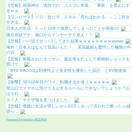
【悲報】靖国神社、境内での「コスプレ衣装」「軍装」を禁止にす
るｗｗ...
【ワンピース】ゾロ「女だぞ」エネル「見ればわかる」←ここ好き
すぎる...
日本人の生活、たった15年で激変してしまったことが発覚🤦‍♂
後呂有紗アナ 袖口からインナーチラ見え！！
【悲報】パパ活でセッ○スしてきた結果ｗｗｗｗｗｗｗｗwwww
海外「日本人はなんて気高いんだ！」 英高級紙も驚愕した極限の中
の日...
【悲報】射殺されたオッサン、最近母を亡くして精神的ショックを
受けて...
「BYD RACCOは利便性より安全性を優先した設計」とEV推進派...
【衝撃】SES10年目のワイ、転職するか迷うｗｗｗｗｗ
登山口でスマホは預けて入山するルールにできないでしょうか？山
はそれ...
タイ人「ヤクザ猫を見つけました」
【悲報】母親に生活が苦しいから50万くれって言われて断ったら縁
切ら...
Powered by livedoor 相互RSS