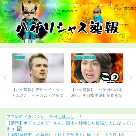
ハゲ薄毛AGA髪の毛に関する2chまとめサイト #ハゲ速
ハゲ
コンプレックス
こび
【ハゲ速報】デビッド・ベッ
【ハゲ速報】「ハゲ男性の違
【
り）
カムさん、ベッカムヘアが進
法化」を目指す運動が巻き起
グ
化（画像あり）
こってしまう
ｗ
ブブ家のドタバタが、今日も愛おしい！
【驚愕】ボディビルダーさん、団体を移籍した途端別人になってし
まう
中国製自動車、不具合によりドアが勝手に開いてしまう件