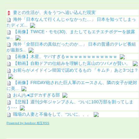
妻との生活が、夫をうつへ追い込んだ現実
海外「日本なんて行くんじゃなかった…」 日本を知ってしまっ
たディズ...
【画像】TWICE・モモ(30)、またしてもエチエチボデーを披露
w...
海外「全部日本の真似だったのか…」 日本の普通のテレビ番組
が最新S...
【画像】木星、ヤバすぎるｗｗｗｗｗｗｗｗｗｗｗｗ
【動画】自動ドアの仕組みを理解した富山のツバメが賢い。
お前らがメイドイン韓国で認めてるもの 「キムチ」あと3つは？
【画像】FRIDAY砲された巨人軍のエースさん、隣の女子が絶対
に美...
おんjち●ぽデカすぎる部
【悲報】週刊少年ジャンプさん、ついに100万部を割ってしま
う･･･
職場の人妻と不倫をして、ついに、、、
Powered by livedoor 相互RSS