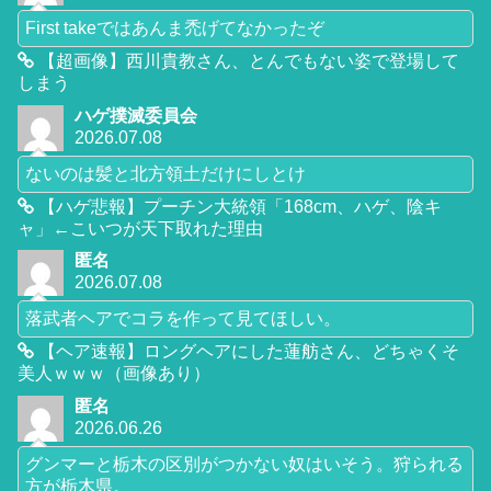
First takeではあんま禿げてなかったぞ
【超画像】西川貴教さん、とんでもない姿で登場して
しまう
ハゲ撲滅委員会
2026.07.08
ないのは髪と北方領土だけにしとけ
【ハゲ悲報】プーチン大統領「168cm、ハゲ、陰キ
ャ」←こいつが天下取れた理由
匿名
2026.07.08
落武者ヘアでコラを作って見てほしい。
【ヘア速報】ロングヘアにした蓮舫さん、どちゃくそ
美人ｗｗｗ（画像あり）
匿名
2026.06.26
グンマーと栃木の区別がつかない奴はいそう。狩られる
方が栃木県。