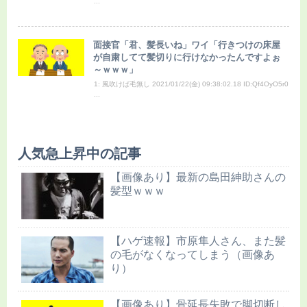
...
面接官「君、髪長いね」ワイ「行きつけの床屋
が自粛してて髪切りに行けなかったんですよぉ
～ｗｗｗ」
1: 風吹けば毛無し 2021/01/22(金) 09:38:02.18 ID:Qf4OyO5r0
...
人気急上昇中の記事
【画像あり】最新の島田紳助さんの
髪型ｗｗｗ
【ハゲ速報】市原隼人さん、また髪
の毛がなくなってしまう（画像あ
り）
【画像あり】骨延長失敗で脚切断し