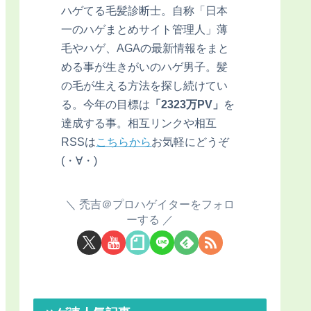
ハゲてる毛髪診断士。自称「日本
一のハゲまとめサイト管理人」薄
毛やハゲ、AGAの最新情報をまと
める事が生きがいのハゲ男子。髪
の毛が生える方法を探し続けてい
る。今年の目標は
「2323万PV」
を
達成する事。相互リンクや相互
RSSは
こちらから
お気軽にどうぞ
(・∀・)
禿吉＠プロハゲイターをフォロ
ーする