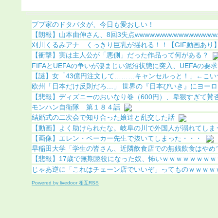
ブブ家のドタバタが、今日も愛おしい！
【朗報】山本由伸さん、8回3失点wwwwwwwwwwwwwwwww..
刈川くるみアナ くっきり巨乳が揺れる！！【GIF動画あり
【衝撃】実は主人公が「悪側」だった作品って何がある？
FIFAとUEFAの争いが凄まじい泥沼状態に突入、UEFAの要求を
【謎】女「43億円注文して………キャンセルっと！」←こい
欧州「日本だけ反則だろ…」 世界の『日本びいき』にヨーロッ
【悲報】ディズニーのおいなり巻（600円）、卑猥すぎて賛否両
モンハン自衛隊 第１８４話
結婚式の二次会で知り合った娘達と乱交した話
【動画】よく助けられたな。岐阜の川で外国人が溺れてしま
【画像】エレン・ベーカー先生で抜いてしまった・・・
早稲田大学「学生の皆さん、近隣飲食店での無銭飲食はやめ
【悲報】17歳で無期懲役になった奴、怖いｗｗｗｗｗｗｗｗｗ
じゃあ逆に「これはチェーン店でいいぞ」ってものｗｗｗｗ
Powered by livedoor 相互RSS