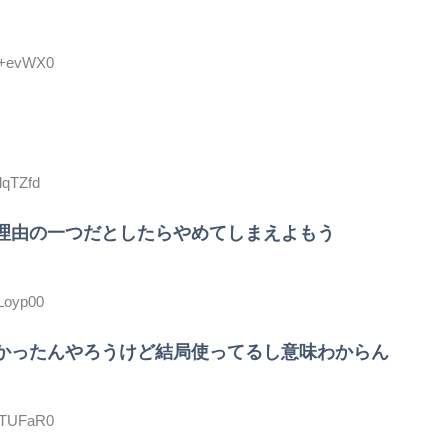
Pl+evWX0
lqTZfd
理由の一つだとしたらやめてしまえよもう
1Loyp00
かったんやろうけど結局使ってるし意味わからん
R3TUFaR0