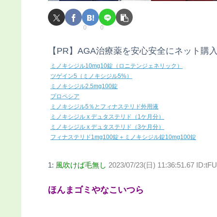
0
0
【PR】AGA治療薬を安心安全にネット購
ミノキシジル10mg10錠（ロニテンジェネリック）
ツゲイン5（ミノキシジル5%）
ミノキシジル2.5mg100錠
プロペシア
ミノキシジル5％とフィナステリド外用液
ミノキシジル x デュタステリド（1ケ月分）
ミノキシジル x デュタステリド（3ケ月分）
フィナステリド1mg100錠＋ミノキシジル錠10mg100錠
1:
風吹けば毛無し
2023/07/23(日) 11:36:51.67 ID:t
ほんまゴミやなこいつら