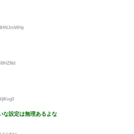
D:G3HNJmWHp
x/8HZl8d
/jiKxg0
いな設定は無理あるよな