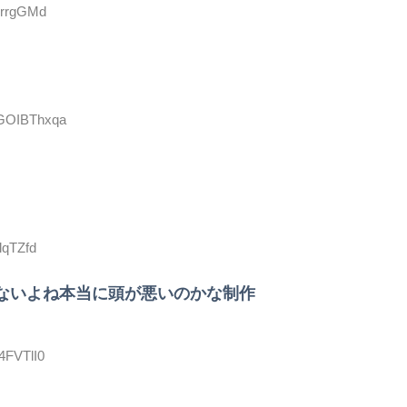
54rrgGMd
:GOIBThxqa
lqTZfd
ないよね本当に頭が悪いのかな制作
4FVTlI0