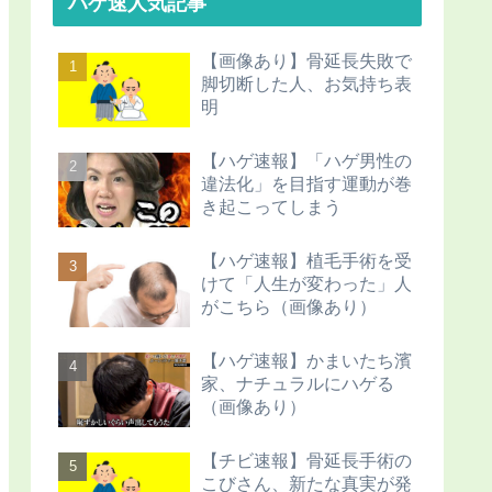
ハゲ速人気記事
【画像あり】骨延長失敗で
脚切断した人、お気持ち表
明
【ハゲ速報】「ハゲ男性の
違法化」を目指す運動が巻
き起こってしまう
【ハゲ速報】植毛手術を受
けて「人生が変わった」人
がこちら（画像あり）
【ハゲ速報】かまいたち濱
家、ナチュラルにハゲる
（画像あり）
【チビ速報】骨延長手術の
こびさん、新たな真実が発