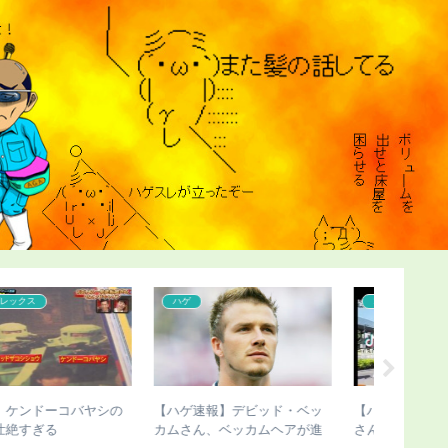
ハゲ
コンプレックス
こどおじ
【ハゲ速報】デビッド・ベッ
【ハゲ速報】ダウン浜田雅功
【ハゲ速
カムさん、ベッカムヘアが進
さん、ハゲ散らかってしまう
了すると