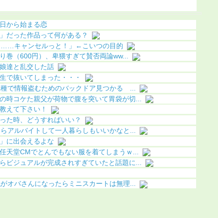
化（画像あり）
（動画あり）
日から始まる恋
」だった作品って何がある？
………キャンセルっと！」←こいつの目的
巻（600円）、卑猥すぎて賛否両論ww...
娘達と乱交した話
生で抜いてしまった・・・
種で情報盗むためのバックドア見つかる ...
の時コケた親父が荷物で腹を突いて胃袋が切...
教えて下さい！
った時、どうすればいい？
らアルバイトして一人暮らしもいいかなと...
」に出会えるよな
天堂CMでとんでもない服を着てしまうｗ...
らビジュアルが完成されすぎていたと話題に...
がオバさんになったらミニスカートは無理...