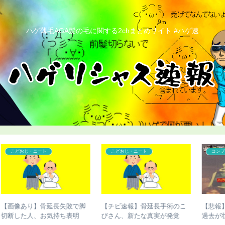
ハゲ薄毛AGA髪の毛に関する2chまとめサイト #ハゲ速
こどおじ・ニート
コンプレックス
脚
【チビ速報】骨延長手術のこ
【悲報】ケンドーコバヤシの
びさん、新たな真実が発覚
過去が壮絶すぎる