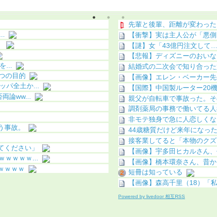
（画像あり）
先輩と後輩、距離が変わった
.
【衝撃】実は主人公が「悪側
】
【謎】女「43億円注文して
【悲報】ディズニーのおいなり
...
結婚式の二次会で知り合った
つの目的
【画像】エレン・ベーカー先
パ全土か...
【国際】中国製ルーター20機
論ww...
親父が自転車で事故った。そ
調剤薬局の事務で働いてる人
非モテ独身で急に人恋しくな
う事故。
44歳糖質だけど来年になった
接客業してると「本物のクズ
てください」
【画像】宇多田ヒカルさん、任
ｗｗｗｗ...
【画像】橋本環奈さん、昔か
ｗｗｗｗ
短冊は知っている
【画像】森高千里（18）「私
Powered by livedoor 相互RSS