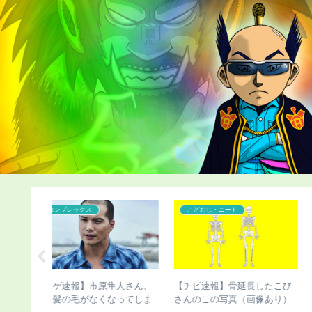
こどおじ・ニート
こどおじ・ニート
隼人さん、
【チビ速報】骨延長したこび
【画像あり】骨延長失敗で
なってしま
さんのこの写真（画像あり）
切断した人、お気持ち表明