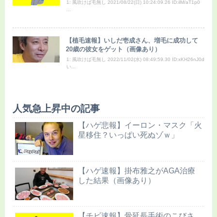
1: 風吹けば毛無し 2021/08/22(日) 10:24:09.26 ID:ilM/aT1p0
...
【植毛速報】いしだ壱成さん、増毛に成功して
20歳の彼女をゲット（画像あり）
1: 風吹けば毛無し 2022/11/02(水) 08:49:59.30 ID:xKH26nJ0d
い...
人気急上昇中の記事
【ハゲ悲報】イーロン・マスク「火
星移住？いっぱい死ぬゾｗ」
【ハゲ速報】掛布雅之がAGA治療
した結果（画像あり）
【チビ速報】骨延長手術のこびさ