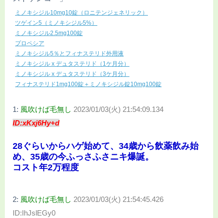
ミノキシジル10mg10錠（ロニテンジェネリック）
ツゲイン5（ミノキシジル5%）
ミノキシジル2.5mg100錠
プロペシア
ミノキシジル5％とフィナステリド外用液
ミノキシジル x デュタステリド（1ケ月分）
ミノキシジル x デュタステリド（3ケ月分）
フィナステリド1mg100錠＋ミノキシジル錠10mg100錠
1:
風吹けば毛無し
2023/01/03(火) 21:54:09.134
ID:xKxj6Hy+d
28ぐらいからハゲ始めて、34歳から飲薬飲み始
め、35歳の今ふっさふさニキ爆誕。
コスト年2万程度
2:
風吹けば毛無し
2023/01/03(火) 21:54:45.426
ID:IhJslEGy0