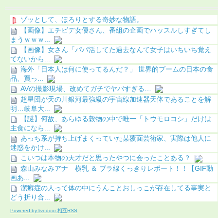
ゾッとして、ほろりとする奇妙な物語。
【画像】エチビデ女優さん、番組の企画でハッスルしすぎてし
まうｗｗｗ...
【画像】女さん「パパ活してた過去なんて女子はいちいち覚え
てないから...
海外「日本人は何に使ってるんだ？」 世界的ブームの日本の食
品、買っ...
AVの撮影現場、改めてガチでヤバすぎる…
超星団が天の川銀河最強級の宇宙線加速器天体であることを解
明…岐阜大...
【謎】何故、あらゆる穀物の中で唯一「トウモロコシ」だけは
主食になら...
あっち系が持ち上げまくっていた某覆面芸術家、実際は他人に
迷惑をかけ...
こいつは本物の天才だと思ったやつに会ったことある？
森山みなみアナ 横乳 ＆ ブラ線くっきりレポート！！【GIF動
画あ...
潔癖症の人って体の中にうんことおしっこが存在してる事実と
どう折り合...
Powered by livedoor 相互RSS