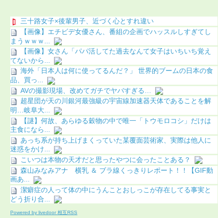
三十路女子×後輩男子、近づく心とすれ違い
【画像】エチビデ女優さん、番組の企画でハッスルしすぎてし
まうｗｗｗ...
【画像】女さん「パパ活してた過去なんて女子はいちいち覚え
てないから...
海外「日本人は何に使ってるんだ？」 世界的ブームの日本の食
品、買っ...
AVの撮影現場、改めてガチでヤバすぎる…
超星団が天の川銀河最強級の宇宙線加速器天体であることを解
明…岐阜大...
【謎】何故、あらゆる穀物の中で唯一「トウモロコシ」だけは
主食になら...
あっち系が持ち上げまくっていた某覆面芸術家、実際は他人に
迷惑をかけ...
こいつは本物の天才だと思ったやつに会ったことある？
森山みなみアナ 横乳 ＆ ブラ線くっきりレポート！！【GIF動
画あ...
潔癖症の人って体の中にうんことおしっこが存在してる事実と
どう折り合...
Powered by livedoor 相互RSS