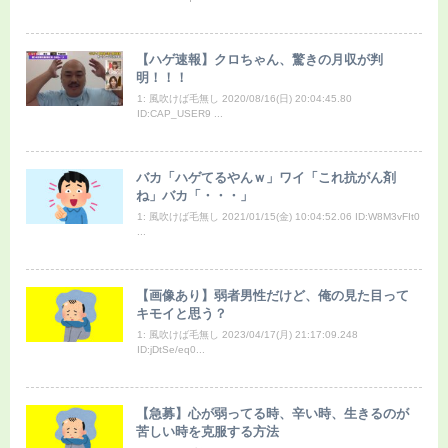
【ハゲ速報】クロちゃん、驚きの月収が判
明！！！
1: 風吹けば毛無し 2020/08/16(日) 20:04:45.80
ID:CAP_USER9 ...
バカ「ハゲてるやんｗ」ワイ「これ抗がん剤
ね」バカ「・・・」
1: 風吹けば毛無し 2021/01/15(金) 10:04:52.06 ID:W8M3vFIt0
...
【画像あり】弱者男性だけど、俺の見た目って
キモイと思う？
1: 風吹けば毛無し 2023/04/17(月) 21:17:09.248
ID:jDtSe/eq0...
【急募】心が弱ってる時、辛い時、生きるのが
苦しい時を克服する方法