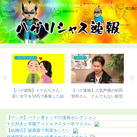
ハゲ薄毛AGA髪の毛に関する2chまとめサイト #ハゲ速
レックス
カツラ
こどおじ・ニート
速報】イケおぢさん、
【ハゲ速報】人気声優の杉田
【ハゲ速報】かま
子をSNSで募集した結
智和さん、とんでもない髪型
家、ナチュラルに
像あり）
になる（画像あり）
像あり）
【マンガ】バラシ屋トシヤの漫画セレクション
十王邦夫と学園アイドルマスター学マススレ
【結婚式】披露宴で和装をしたい
発達障害の方何のお仕事されていますか？