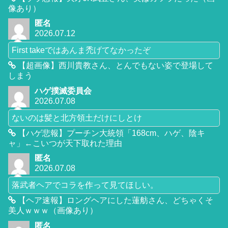
像あり）
匿名
2026.07.12
First takeではあんま禿げてなかったぞ
【超画像】西川貴教さん、とんでもない姿で登場して
しまう
ハゲ撲滅委員会
2026.07.08
ないのは髪と北方領土だけにしとけ
【ハゲ悲報】プーチン大統領「168cm、ハゲ、陰キ
ャ」←こいつが天下取れた理由
匿名
2026.07.08
落武者ヘアでコラを作って見てほしい。
【ヘア速報】ロングヘアにした蓮舫さん、どちゃくそ
美人ｗｗｗ（画像あり）
匿名