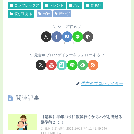
コンプレックス
トレンド
ハゲ
育毛剤
髪が生える
AGA
若ハゲ
シェアする
0
0
禿吉＠プロハゲイターをフォローする
禿吉＠プロハゲイター
関連記事
【急募】半年ぶりに散髪行くからハゲを隠せる
髪型教えて！
1: 風吹けば毛無し 2021/10/18(月) 11:41:49.240
ID:+9Nv31qLa...