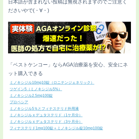
日本語が含まれない投稿は無視されますのでご注意く
ださいやで(・∀・)
「ベストケンコー」ならAGA治療薬を安心、安全にネ
ット購入できる
ミノキシジル10mg10錠（ロニテンジェネリック）
ツゲイン5（ミノキシジル5%）
ミノキシジル2.5mg100錠
プロペシア
ミノキシジル5％とフィナステリド外用液
ミノキシジル x デュタステリド（1ケ月分）
ミノキシジル x デュタステリド（3ケ月分）
フィナステリド1mg100錠＋ミノキシジル錠10mg100錠