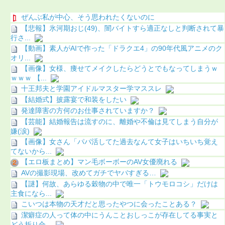
ぜんぶ私が中心、そう思われたくないのに
【悲報】氷河期おじ(49)、闇バイトすら適正なしと判断されて暴
行さ...
【動画】素人がAIで作った「ドラクエ4」の90年代風アニメのク
オリ...
【画像】女様、痩せてメイクしたらどうとでもなってしまうｗ
ｗｗｗ 【...
十王邦夫と学園アイドルマスター学マススレ
【結婚式】披露宴で和装をしたい
発達障害の方何のお仕事されていますか？
【芸能】結婚報告は流すのに、離婚や不倫は見てしまう自分が
嫌(涙)
【画像】女さん「パパ活してた過去なんて女子はいちいち覚え
てないから...
【エロ板まとめ】マン毛ボーボーのAV女優廃れる
AVの撮影現場、改めてガチでヤバすぎる…
【謎】何故、あらゆる穀物の中で唯一「トウモロコシ」だけは
主食になら...
こいつは本物の天才だと思ったやつに会ったことある？
潔癖症の人って体の中にうんことおしっこが存在してる事実と
どう折り合...