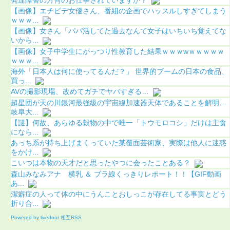
【画像】エチビデ女優さん、番組の企画でハッスルしすぎてしまう
ｗｗｗ...
【画像】女さん「パパ活してた過去なんて女子はいちいち覚えてな
いから...
【画像】女子中学生にがっつり性教育した結果ｗｗｗwｗｗｗｗｗ
ｗｗｗ...
海外「日本人は何に使ってるんだ？」 世界的ブームの日本の食品、
買っ...
AVの撮影現場、改めてガチでヤバすぎる…
超星団が天の川銀河最強級の宇宙線加速器天体であることを解明…
岐阜大...
【謎】何故、あらゆる穀物の中で唯一「トウモロコシ」だけは主食
になら...
あっち系が持ち上げまくっていた某覆面芸術家、実際は他人に迷惑
をかけ...
こいつは本物の天才だと思ったやつに会ったことある？
森山みなみアナ 横乳 ＆ ブラ線くっきりレポート！！【GIF動画
あ...
潔癖症の人って体の中にうんことおしっこが存在してる事実とどう
折り合...
Powered by livedoor 相互RSS