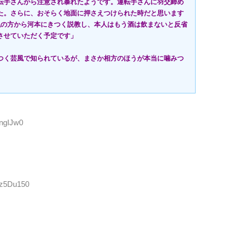
転手さんから注意され暴れたようです。運転手さんに羽交締め
た。さらに、おそらく地面に押さえつけられた時だと思います
私の方から河本にきつく説教し、本人はもう酒は飲まないと反省
させていただく予定です」
つく芸風で知られているが、まさか相方のほうが本当に噛みつ
JngIJw0
Sz5Du150