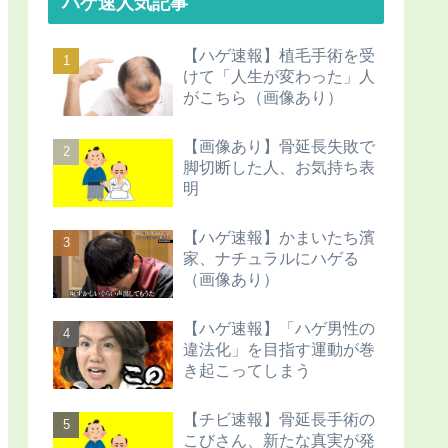
ハゲ速人気記事
【ハゲ速報】植毛手術を受
けて「人生が変わった」人
がこちら（画像あり）
【画像あり】骨延長失敗で
脚切断した人、お気持ち表
明
【ハゲ速報】かまいたち濱
家、ナチュラルにハゲる
（画像あり）
【ハゲ速報】「ハゲ男性の
違法化」を目指す運動が巻
き起こってしまう
【チビ速報】骨延長手術の
こびさん、新たな真実が発