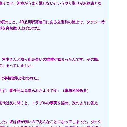
鳴りつけ、河本がうまく返せないというやり取りがお約束とな
時頃のこと。JR品川駅高輪口にある交番前の路上で、タクシー待
部を突然蹴り上げたのだ。
、河本さんと取っ組み合いの喧嘩が始まったんです。その際、
てしまっていました」
で事情聴取が行われた。
さず、事件化は見送られたようです」（事務所関係者）
光代社長に聞くと、トラブルの事実を認め、次のように答え
した。彼は酒が弱いのであんなことになってしまった。タクシ