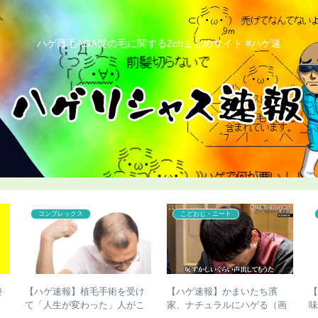
ハゲ薄毛AGA髪の毛に関する2chまとめサイト #ハゲ速
コンプレックス
こどおじ・ニート
終
【ハゲ速報】植毛手術を受け
【ハゲ速報】かまいたち濱
て「人生が変わった」人がこ
家、ナチュラルにハゲる（画