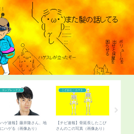
コンプレックス
こどおじ・ニート
コンプレ
【ハゲ速報】藤井隆さん、地
【チビ速報】骨延長したこび
【ハゲ速
味にハゲる（画像あり）
さんのこの写真（画像あり）
若い女子