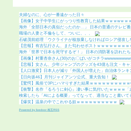
になる（画像あり）
夫婦なのに、心が一番遠かった日々
【画像】女子中学生にがっつり性教育した結果ｗｗｗwｗｗｗｗ
海外「全部日本の真似だったのか…」 日本の普通のテレビ番組が
職場の人妻と不倫をして、ついに、、、
石破茂前総理「ウクライナが核放棄しなければロシア侵攻し
【悲報】有吉弘行さん、また匂わせポストｗｗｗｗｗｗｗｗｗｗ
海外「世界で日本を死守するぞ！」 日本の消防署を訪れたちび
【画像】村重杏奈さん(30)のお〇ぱいがコチラwwwwwwwwww.
【悲報】女さん、少年ジャンプのグッズを43億も注文・キャン
【人口激変】日本人が減り「外国人が増えた」自治体ランキング
【日向坂46】月刊ジャイアンツ公式、重大告知！
【驚愕】風俗で3Pにハマりすぎた結果ｗｗｗｗｗｗｗｗｗｗw
【衝撃】名作『るろうに剣心』凄い事に気付いたｗｗｗｗ「志々
検索したら「AIによる概要」ってなって、適当なこと書いて
【爆笑】温泉の中でこれやる奴ｗｗｗｗｗｗｗｗｗｗ
Powered by livedoor 相互RSS