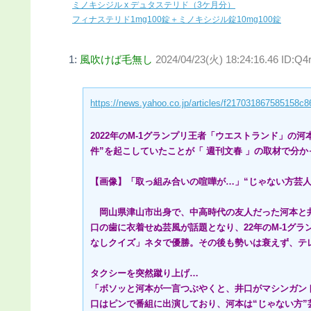
ミノキシジル x デュタステリド（3ケ月分）
フィナステリド1mg100錠＋ミノキシジル錠10mg100錠
1:
風吹けば毛無し
2024/04/23(火) 18:24:16.46 ID:Q
https://news.yahoo.co.jp/articles/f217031867585158
2022年のM-1グランプリ王者「ウエストランド」の
件”を起こしていたことが「 週刊文春 」の取材で分か
【画像】「取っ組み合いの喧嘩が…」“じゃない方芸人
岡山県津山市出身で、中高時代の友人だった河本と井口
口の歯に衣着せぬ芸風が話題となり、22年のМ-1グ
なしクイズ」ネタで優勝。その後も勢いは衰えず、テ
タクシーを突然蹴り上げ…
「ボソッと河本が一言つぶやくと、井口がマシンガント
口はピンで番組に出演しており、河本は“じゃない方