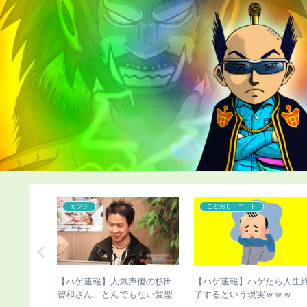
カツラ
こどおじ・ニート
長手術のこ
【ハゲ速報】人気声優の杉田
【ハゲ速報】ハゲたら人生
実が発覚
智和さん、とんでもない髪型
了するという現実ｗｗｗ