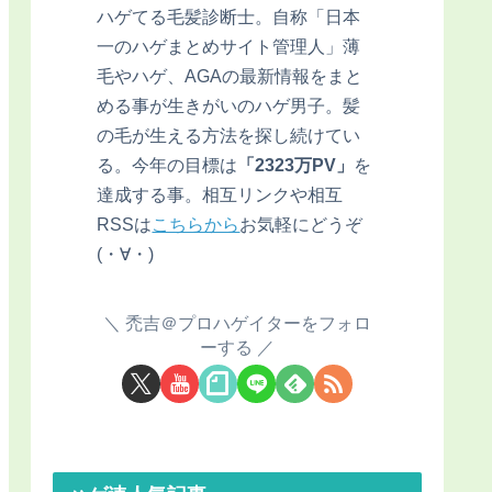
ハゲてる毛髪診断士。自称「日本
一のハゲまとめサイト管理人」薄
毛やハゲ、AGAの最新情報をまと
める事が生きがいのハゲ男子。髪
の毛が生える方法を探し続けてい
る。今年の目標は
「2323万PV」
を
達成する事。相互リンクや相互
RSSは
こちらから
お気軽にどうぞ
(・∀・)
禿吉＠プロハゲイターをフォロ
ーする