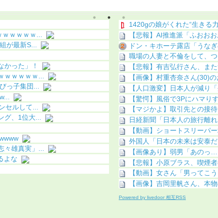
ちら（画像あり）
像あり）
1420gの娘がくれた“生きる力
ｗｗｗｗ...
【悲報】AI推進派「ふおおお
最新S...
ドン・キホーテ露店「うなぎの
職場の人妻と不倫をして、つ
なかった」！
【悲報】有吉弘行さん、また
ｗｗｗｗ...
【画像】村重杏奈さん(30)のお
っ子集団...
【人口激変】日本人が減り「外
..
【驚愕】風俗で3Pにハマり
セルして...
【マジかよ】取引先との接待に
、1位大...
日経新聞「日本人の旅行離れ
【動画】ショートスリーパー
www
外国人「日本の未来は安泰だ」
雄真実」...
【画像あり】弱男「あのっ…
るよな
【悲報】小原ブラス、喫煙者
【動画】女さん「男ってこう
【画像】吉岡里帆さん、本物
Powered by livedoor 相互RSS