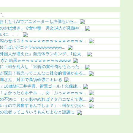
果（画像
”。
お！もうAIでアニメーターも声優もいら...
かば焼き」で食中毒 男女14人が発熱や...
いに、、、
匂わせポストｗｗｗｗｗｗｗｗｗｗｗｗｗｗ...
〇ぱいがコチラwwwwwwwwww...
国人が増えた」自治体ランキング、1位大...
すぎた結果ｗｗｗｗｗｗｗｗｗｗwwww
上司が乱入し「10億の案件俺がもらった...
が深刻！観光ってこんなに社会的価値がある...
堀さん、対面で高須幹弥にキレる
16歳MF三井寺眞、衝撃ゴール！久保建...
！よかったらホテル…」女「ぷっｗｗｗｗｗ...
の不満に「じゃあやめれば？タバコなんて家...
いうので興奮するんでしょ？」→何かがおか...
の役者ってこういうもんだよなと話題に