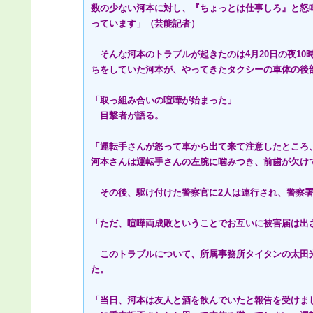
数の少ない河本に対し、『ちょっとは仕事しろ』と怒
っています」（芸能記者）
そんな河本のトラブルが起きたのは4月20日の夜10
ちをしていた河本が、やってきたタクシーの車体の後
「取っ組み合いの喧嘩が始まった」
目撃者が語る。
「運転手さんが怒って車から出て来て注意したところ
河本さんは運転手さんの左腕に噛みつき、前歯が欠け
その後、駆け付けた警察官に2人は連行され、警察署
「ただ、喧嘩両成敗ということでお互いに被害届は出
このトラブルについて、所属事務所タイタンの太田
た。
「当日、河本は友人と酒を飲んでいたと報告を受けま