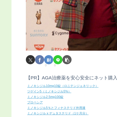
0
0
【PR】AGA治療薬を安心安全にネット購
ミノキシジル10mg10錠（ロニテンジェネリック）
ツゲイン5（ミノキシジル5%）
ミノキシジル2.5mg100錠
プロペシア
ミノキシジル5％とフィナステリド外用液
ミノキシジル x デュタステリド（1ケ月分）