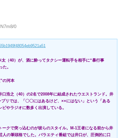
4rN7m8/0
c865b1949f48054eb9521a51
河本太（40）が、酒に酔ってタクシー運転手を相手に“暴行事
った。
”の河本
浩之（40）の2名で2008年に結成されたウエストランド。井
ランプリでは、「〇〇にはあるけど、××にはない」という「ある
レビやラジオに数多く出演している。
ークで突っ込むのが彼らのスタイル。M-1王者になる前から井
”芸人の筆頭格でした。バラエティ番組では井口が、圧倒的に口