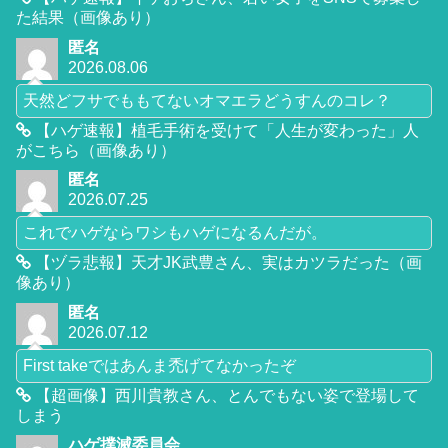
た結果（画像あり）
匿名
2026.08.06
天然どフサでももてないオマエラどうすんのコレ？
【ハゲ速報】植毛手術を受けて「人生が変わった」人
がこちら（画像あり）
匿名
2026.07.25
これでハゲならワシもハゲになるんだが。
【ヅラ悲報】天才JK武豊さん、実はカツラだった（画
像あり）
匿名
2026.07.12
First takeではあんま禿げてなかったぞ
【超画像】西川貴教さん、とんでもない姿で登場して
しまう
ハゲ撲滅委員会