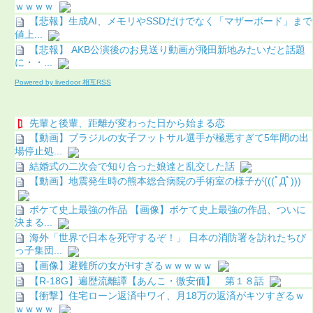
ｗｗｗｗ
【悲報】生成AI、メモリやSSDだけでなく「マザーボード」まで
値上...
【悲報】 AKB公演後のお見送り動画が飛田新地みたいだと話題
に・・...
Powered by livedoor 相互RSS
先輩と後輩、距離が変わった日から始まる恋
【動画】ブラジルの女子フットサル選手が極悪すぎて5年間の出
場停止処...
結婚式の二次会で知り合った娘達と乱交した話
【動画】地震発生時の熊本総合病院の手術室の様子が(((ﾟДﾟ)))
ボケて史上最強の作品 【画像】ボケて史上最強の作品、ついに
決まる...
海外「世界で日本を死守するぞ！」 日本の消防署を訪れたちび
っ子集団...
【画像】避難所の女がHすぎるｗｗｗｗｗ
【R-18G】遍歴流離譚【あんこ・微安価】 第１８話
【衝撃】住宅ローン返済中ワイ、月18万の返済がキツすぎるｗ
ｗｗｗｗ