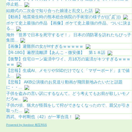
停止処...
結婚式の二次会で知り合った娘達と乱交した話
【動画】地震発生時の熊本総合病院の手術室の様子が(((ﾟДﾟ)))
ボケて史上最強の作品 【画像】ボケて史上最強の作品、ついに決ま
る...
海外「世界で日本を死守するぞ！」 日本の消防署を訪れたちびっ子
集団...
【画像】避難所の女がHすぎるｗｗｗｗｗ
【R-18G】遍歴流離譚【あんこ・微安価】 第１８話
【衝撃】住宅ローン返済中ワイ、月18万の返済がキツすぎるｗｗｗ
ｗｗ
【悲報】生成AI、メモリやSSDだけでなく「マザーボード」まで値
上...
【悲報】 AKB公演後のお見送り動画が飛田新地みたいだと話題
に・・...
子供を盗みの言い訳にするなんて。どう考えてもお前が欲しいモノ
だろw...
子供の頃、猟犬が怪我をして狩ができなくなったので、親父が引き
取った...
西武、中村剛也（42）が一軍合流！
Powered by livedoor 相互RSS