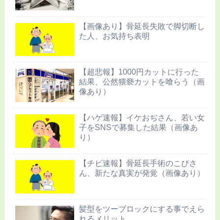
【画像あり】骨延長失敗で脚切断し
た人、お気持ち表明
【超悲報】1000円カットに行った
結果、公然猥褻カットを喰らう（画
像あり）
【ハゲ速報】イケおぢさん、若い女
子をSNSで募集した結果（画像あ
り）
【チビ速報】骨延長手術のこびさ
ん、新たな真実が発覚（画像あり）
髪型をツーブロックにする事でえら
れるメリット