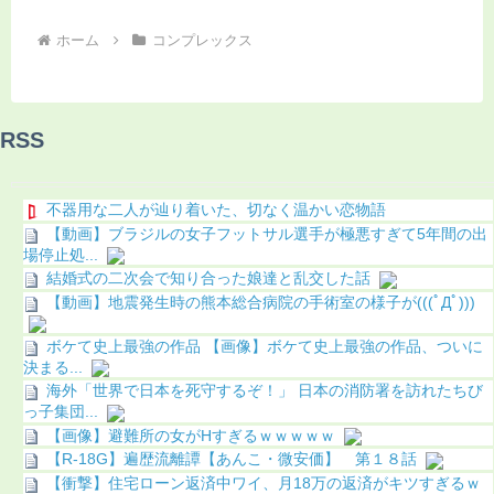
ホーム
コンプレックス
RSS
不器用な二人が辿り着いた、切なく温かい恋物語
【動画】ブラジルの女子フットサル選手が極悪すぎて5年間の出
場停止処...
結婚式の二次会で知り合った娘達と乱交した話
【動画】地震発生時の熊本総合病院の手術室の様子が(((ﾟДﾟ)))
ボケて史上最強の作品 【画像】ボケて史上最強の作品、ついに
決まる...
海外「世界で日本を死守するぞ！」 日本の消防署を訪れたちび
っ子集団...
【画像】避難所の女がHすぎるｗｗｗｗｗ
【R-18G】遍歴流離譚【あんこ・微安価】 第１８話
【衝撃】住宅ローン返済中ワイ、月18万の返済がキツすぎるｗ