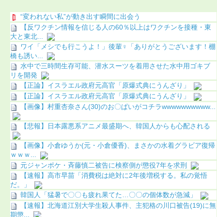
“変われない私”が動き出す瞬間に出会う
【反ワクチン情報を信じる人の60％以上はワクチンを接種・東
大と東北...
ワイ「メシでも行こうよ！」後輩♀「ありがとうございます！棚
橋も誘い...
水中で三時間生存可能、潜水スーツを着用させた水中用ゴキブ
リを開発
【正論】イスラエル政府元高官「原爆式典にうんざり」
【正論】イスラエル政府元高官「原爆式典にうんざり」
【画像】村重杏奈さん(30)のお〇ぱいがコチラwwwwwwwwww...
【悲報】日本露悪系アニメ最盛期へ、韓国人からも心配される
【画像】小倉ゆうか(元・小倉優香)、まさかの水着グラビア復帰
ｗｗｗ...
元ジャンポケ・斉藤慎二被告に検察側が懲役7年を求刑
【速報】高市早苗「消費税は絶対に2年後増税する。私の覚悟
だ。」
韓国人「猛暑で〇〇も疲れ果てた…〇〇の個体数が急減」
【速報】北海道江別大学生殺人事件、主犯格の川口被告(19)に無
期懲...