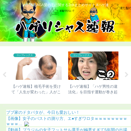
ハゲ薄毛AGA髪の毛に関する2chまとめサイト #ハゲ速
コンプレックス
コンプレックス
杉田
【ハゲ速報】植毛手術を受け
【ハゲ速報】「ハゲ男性の違
【
髪型
て「人生が変わった」人がこ
法化」を目指す運動が巻き起
ま
ちら（画像あり）
こってしまう
う
ブブ家のドタバタが、今日も愛おしい！
【画像】女子のバストの測り方、エ●すぎワロタｗｗｗｗｗｗｗｗ
ｗｗｗ...
【動画】ブラジルの女子フットサル選手が極悪すぎて5年間の出場