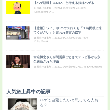
【ハゲ悲報】エロいこと考える奴はハゲる
1: 風吹けば毛無し 2021/01/29(金) 21:49:53.23
ID:t462B4Mg0●...
【悲報】ワイ、QBハウス行くも「１時間後に来
てください」と言われ無言の帰宅
1: 風吹けば毛無し 2020/06/03(水) 09:00:37.876
ID:BkjJTe+/0...
宮迫博之さんが闇営業ごときでテレビ界から永
久追放された理由
1: 風吹けば毛無し 2020/10/30(金) 06:27:21.46 ID:HKkf6lvMp
...
人気急上昇中の記事
ハゲで自殺したいと思ってる人お
る？