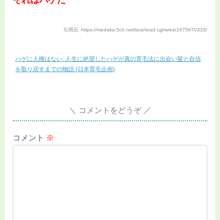
それはハゲだ
引用元: https://medaka.5ch.net/test/read.cgi/wres/1675670333/
ハゲに人権はない: 人生に絶望したハゲが真の育毛法に出会い髪と自信
を取り戻すまでの物語 (日本育毛企画)
コメントをどうぞ
コメント
※