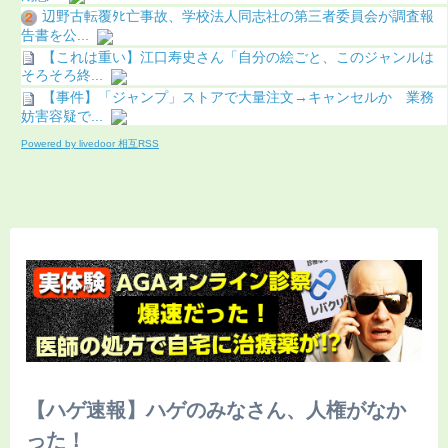
辺野古転覆ﾀﾋ亡事故、学校法人同志社の第三者委員会が調査報
告書を公...
【これは重い】江口寿史さん「自分の絵ごと、このジャンルは
そろそろ終...
【事件】「ジャンプ」ストアで大量注文→キャンセルか 業務
妨害容疑で...
Powered by livedoor 相互RSS
【ハゲ速報】ハゲのみなさん、人権がなか
った！