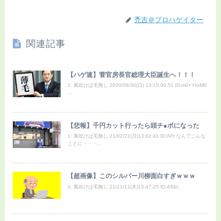
禿吉＠プロハゲイター
関連記事
【ハゲ速】菅官房長官総理大臣誕生へ！！！
1: 風吹けば毛無し 2020/08/30(日) 13:15:00.51 ID:m0+YIixM0
...
【悲報】千円カット行ったら頭チ●ポになった
1: 風吹けば毛無し 21/02/22(月)13:02:41 ID:AFt なんでこんな
ことに・・・...
【超画像】このシルバー川柳面白すぎｗｗｗ
1: 風吹けば毛無し 21/11/11(木)15:47:25 ID:ASbc