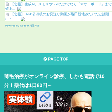
【悲報】生成AI、メモリやSSDだけでなく「マザーボード」まで
値上...
【悲報】 AKB公演後のお見送り動画が飛田新地みたいだと話題
に・・...
Powered by livedoor 相互RSS
PAGE TOP
薄毛治療がオンライン診療、しかも電話で10
分！薬代は1日80円～