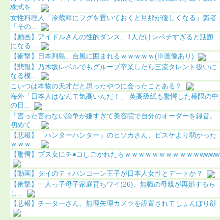
株式を...
女性料理人「冷蔵庫にフグを置いておくと旦那が優しくなる」識者
「その...
【動画】アイドルさんの性的ダンス、1人だけレベチすぎると話題
になる...
【衝撃】日本列島、台風に囲まれるｗｗｗｗｗ(※画像あり)
【悲報】乃木坂レベルでもグループ卒業したら三流タレント扱いに
なる模...
こいつは本物の天才だと思ったやつに会ったことある？
海外「日本人はなんて気高いんだ！」 英高級紙も驚愕した極限の中
の日...
「言った言わない論争が嫌すぎて美容院で自分のオーダーを録音。
初めて...
【悲報】「ハンターハンター」のヒソカさん、ビスケより弱かった
ｗｗｗ...
【驚愕】ブス女にチ●コしごかれたらｗｗｗｗｗｗｗｗｗｗｗwwww
【動画】タイのティパンコーン王子が日本人女性とデートか？
【衝撃】一人っ子母子家庭育ちワイ(26)、無職の母親が再婚するら
し...
【悲報】チーターさん、無理矢理カメラを設置されてしょんぼり顔