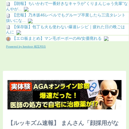
【朗報】ちいかわで一番好きなキャラが”くりまんじゅう先輩”な
んやが...
【悲報】乃木坂46レベルでもグループ卒業したら三流タレント
扱いにな...
【保存版】包丁も火も使わない爆速レシピ｜疲れた日の晩ごは
んに
【エロ板まとめ】マン毛ボーボーのAV女優廃れる
Powered by livedoor 相互RSS
【ルッキズム速報】 まんさん「顔採用がな