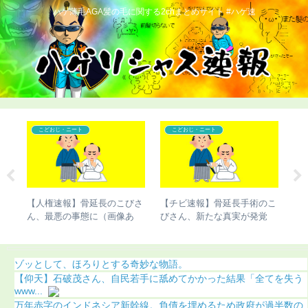
ハゲ薄毛AGA髪の毛に関する2chまとめサイト #ハゲ速
こどおじ・ニート
こどおじ・ニート
雅功
【人権速報】骨延長のこびさ
【チビ速報】骨延長手術のこ
【
まう
ん、最悪の事態に（画像あ
びさん、新たな真実が発覚
ま
り）
（画像あり）
う
ゾッとして、ほろりとする奇妙な物語。
【仰天】石破茂さん、自民若手に舐めてかかった結果「全てを失う
www...
万年赤字のインドネシア新幹線。負債を埋めるため政府が過半数の