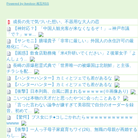
Powered by livedoor 相互RSS
成長の先で気づいた想い、不器用な大人の恋
【神対応？】「中国人観光客が来なくなるぞ！」→神戸市議
「で？」ｗｗ...
【サンモニ】膳場貴子「非常に厳しい」外国人の永住許可の厳
格化に「ヘ...
【困惑】飲食店勤務俺「米4升研いでください」Ｚ後輩女子「よ
んしょう...
長崎の原爆慰霊式典で「世界唯一の被爆国は北朝鮮」と主張、
チラシを配...
【ハンターハンター】カミィとツェでも差があるな
【ハンターハンター】カミィとツェでも差があるな
【衝撃】日本列島、台風に囲まれるｗｗｗｗｗ(※画像あり)
こいつは本物の天才だと思ったやつに会ったことある？
「言った言わない論争が嫌すぎて美容院で自分のオーダーを録
音。初めて...
【驚愕】ブス女にチ●コしごかれたらｗｗｗｗｗｗｗｗｗｗｗ
wwww
【衝撃】一人っ子母子家庭育ちワイ(26)、無職の母親が再婚する
らし...