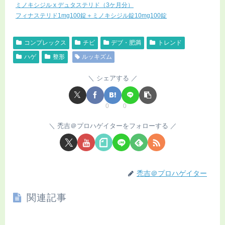
ミノキシジル x デュタステリド（3ケ月分）
フィナステリド1mg100錠＋ミノキシジル錠10mg100錠
コンプレックス
チビ
デブ・肥満
トレンド
ハゲ
整形
ルッキズム
シェアする
0
0
禿吉＠プロハゲイターをフォローする
禿吉＠プロハゲイター
関連記事