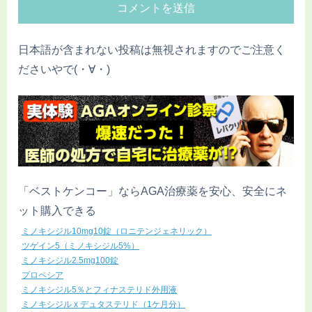
日本語が含まれない投稿は無視されますのでご注意く
ださいやで(・∀・)
「ベストケンコー」ならAGA治療薬を安心、安全にネ
ット購入できる
ミノキシジル10mg10錠（ロニテンジェネリック）
ツゲイン5（ミノキシジル5%）
ミノキシジル2.5mg100錠
プロペシア
ミノキシジル5％とフィナステリド外用液
ミノキシジル x デュタステリド（1ケ月分）