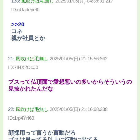
138:
風吹けば毛無し
2025/01/06(月) 04:39:31.217
ID:uUadepeI0
>>20
コネ
親が社員とか
21:
風吹けば毛無し
2025/01/05(日) 21:15:56.942
ID:7IHX2OcJ0
ブスって仏頂面で愛想悪いの多いからそういうの
見抜かれたんだな
22:
風吹けば毛無し
2025/01/05(日) 21:16:08.338
ID:1rp4YrI60
顔採用って言うか言動だろ
ブスは思ってる以上に行動に出てる