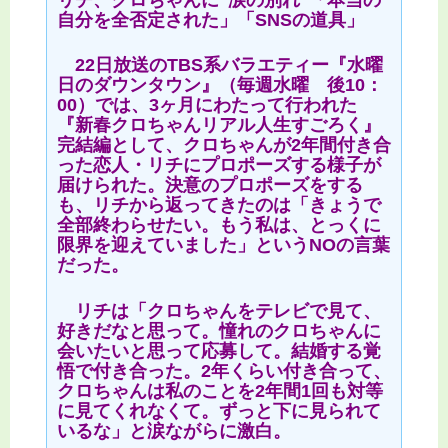
リチ、クロちゃんに“涙の別れ”「本当の
自分を全否定された」「SNSの道具」
22日放送のTBS系バラエティー『水曜
日のダウンタウン』（毎週水曜 後10：
00）では、3ヶ月にわたって行われた
『新春クロちゃんリアル人生すごろく』
完結編として、クロちゃんが2年間付き合
った恋人・リチにプロポーズする様子が
届けられた。決意のプロポーズをする
も、リチから返ってきたのは「きょうで
全部終わらせたい。もう私は、とっくに
限界を迎えていました」というNOの言葉
だった。
リチは「クロちゃんをテレビで見て、
好きだなと思って。憧れのクロちゃんに
会いたいと思って応募して。結婚する覚
悟で付き合った。2年くらい付き合って、
クロちゃんは私のことを2年間1回も対等
に見てくれなくて。ずっと下に見られて
いるな」と涙ながらに激白。