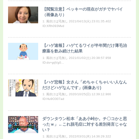
【閲覧注意】ベッキーの現在がガチでヤバイ
（画像あり）
1: 風吹けば毛無し 2021/04/13(火) 23:01:35.402
ID:XRh093Mvd
【ハゲ速報】ハゲてるワイが半年間だけ薄毛治
療薬を飲み続けた結果
1: 風吹けば毛無し 2021/01/02(土) 20:38:57.958
ID:ds+gtjVg0...
【ハゲ悲報】女さん「めちゃくちゃいい人なん
だけどハゲなんです」(画像あり)
1: 風吹けば毛無し 2020/10/25(日) 12:39:12.966
ID:Hu9O307ad
ダウンタウン松本「ああ小峠か。チ〇コかと思
ったｗ」←これ脱毛症に対する差別発言じゃな
い？
1: 風吹けば毛無し 2022/03/31(木) 14:36:29.322