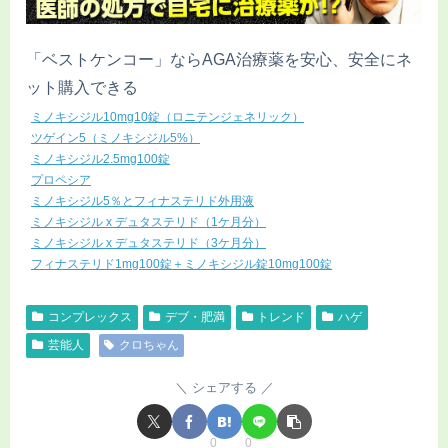
「ベストケンコー」ならAGA治療薬を安心、安全にネ
ット購入できる
ミノキシジル10mg10錠（ロニテンジェネリック）
ツゲイン5（ミノキシジル5%）
ミノキシジル2.5mg100錠
プロペシア
ミノキシジル5％とフィナステリド外用液
ミノキシジル x デュタステリド（1ケ月分）
ミノキシジル x デュタステリド（3ケ月分）
フィナステリド1mg100錠＋ミノキシジル錠10mg100錠
コンプレックス
デブ・肥満
トレンド
ハゲ
芸能人
クロちゃん
シェアする
0
0