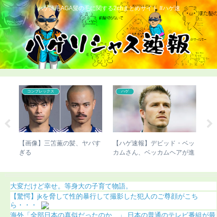
ハゲ薄毛AGA髪の毛に関する2chまとめサイト #ハゲ速
こどおじ・ニート
コンプレックス
速報】デビッド・ベッ
【チビ速報】骨延長失敗で脚
【ハゲ速報】市原
ん、ベッカムヘアが進
切断のこびさん、お気持ち表
また髪の毛がなく
像あり）
明（画像あり）
う（画像あり）
大変だけど幸せ。等身大の子育て物語。
【驚愕】jkを脅して性的暴行して撮影した犯人のご尊顔がこち
ら・・・
海外「全部日本の真似だったのか…」 日本の普通のテレビ番組が最