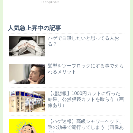
ID:XhqrGvb/d...
人気急上昇中の記事
ハゲで自殺したいと思ってる人お
る？
髪型をツーブロックにする事でえら
れるメリット
【超悲報】1000円カットに行った
結果、公然猥褻カットを喰らう（画
像あり）
【ハゲ速報】高級シャワーヘッド、
謎の効果で流行ってしまう（画像あ