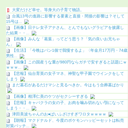
大変だけど幸せ。等身大の子育て物語。
台風13号の進路に影響する要素と直接・間接の影響は？そして
15号は...
【画像】日テレ女子アナさん、とんでもないグラビアを披露し
た結果・・...
【画像】みんな「葛葉」ってどう思う？「気の良いお兄ちゃ
ん」
【生活】「今晩はパン1個で我慢するよ」〈年金月17万円・74歳
男性...
【画像】この国産うな重が980円ならガチで安すぎると話題にｗ
ｗｗｗ...
【悲報】仙台育英の女子マネ、神聖な甲子園でウインクをして
しまう
まだ墓石があるだけマシと見るべきか。今はもう合葬墓ばかり
【画像】相澤仁美のケツがセクシーすぎる
【悲報】キャバクラの女の子、お肉を噛み切れない顎になって
しまう・・...
津田美波ちゃんのお●ぱいふざけすぎワロタｗｗｗｗ
【朗報】マクドナルド、今度のポケモンハッピーセットは転売
対策バッチ...