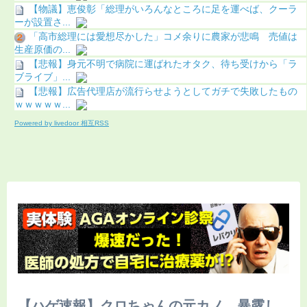
【物議】恵俊彰「総理がいろんなところに足を運べば、クーラ
ーが設置さ...
「高市総理には愛想尽かした」コメ余りに農家が悲鳴 売値は
生産原価の...
【悲報】身元不明で病院に運ばれたオタク、待ち受けから「ラ
ブライブ」...
【悲報】広告代理店が流行らせようとしてガチで失敗したもの
ｗｗｗｗｗ...
Powered by livedoor 相互RSS
【ハゲ速報】クロちゃんの元カノ、暴露し