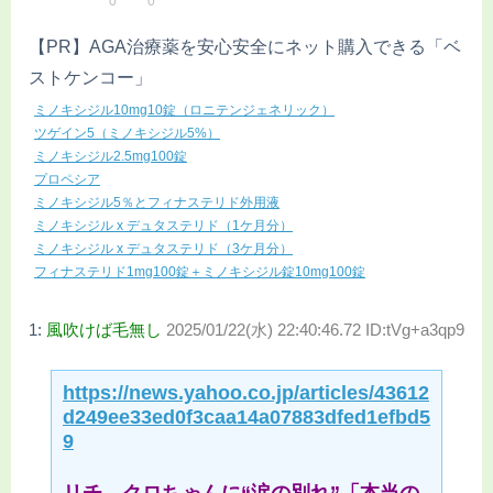
0
0
【PR】AGA治療薬を安心安全にネット購入できる「ベ
ストケンコー」
ミノキシジル10mg10錠（ロニテンジェネリック）
ツゲイン5（ミノキシジル5%）
ミノキシジル2.5mg100錠
プロペシア
ミノキシジル5％とフィナステリド外用液
ミノキシジル x デュタステリド（1ケ月分）
ミノキシジル x デュタステリド（3ケ月分）
フィナステリド1mg100錠＋ミノキシジル錠10mg100錠
1:
風吹けば毛無し
2025/01/22(水) 22:40:46.72 ID:tVg+a3qp9
https://news.yahoo.co.jp/articles/43612
d249ee33ed0f3caa14a07883dfed1efbd5
9