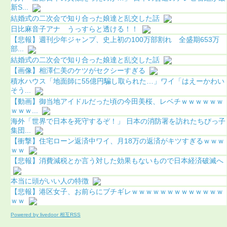
新S...
結婚式の二次会で知り合った娘達と乱交した話
日比麻音子アナ うっすらと透ける！！
【悲報】週刊少年ジャンプ、史上初の100万部割れ 全盛期653万
部...
結婚式の二次会で知り合った娘達と乱交した話
【画像】相澤仁美のケツがセクシーすぎる
積水ハウス「地面師に55億円騙し取られた…」ワイ「はえーかわい
そう...
【動画】御当地アイドルだった頃の今田美桜、レベチｗｗｗｗｗｗ
ｗｗｗ...
海外「世界で日本を死守するぞ！」 日本の消防署を訪れたちびっ子
集団...
【衝撃】住宅ローン返済中ワイ、月18万の返済がキツすぎるｗｗｗ
ｗｗ
【悲報】消費減税とか言う対した効果もないもので日本経済破滅へ
本当に頭がいい人の特徴
【悲報】港区女子、お前らにブチギレｗｗｗｗｗｗｗｗｗｗｗｗｗ
ｗｗ
Powered by livedoor 相互RSS