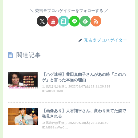
禿吉＠プロハゲイターをフォローする
禿吉＠プロハゲイター
関連記事
【ハゲ速報】豊田真由子さんがあの時「このハ
ゲ」と言った本当の理由
1: 風吹けば毛無し 2022/01/07(金) 13:11:26.818
ID:o0GnUTb/0...
【画像あり】大谷翔平さん、変わり果てた姿で
発見される
1: 風吹けば毛無し 2023/05/18(木) 23:21:34.60
ID:MB98aaWy0 ...