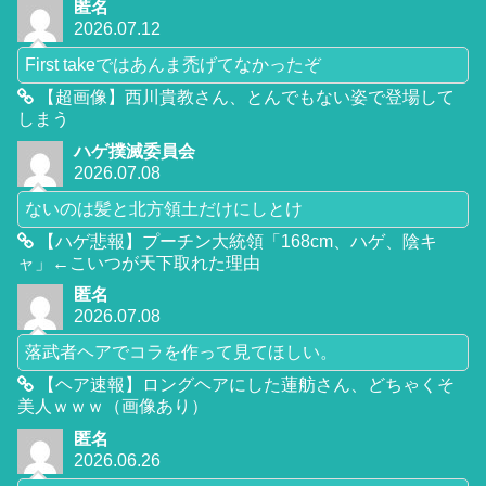
匿名
2026.07.12
First takeではあんま禿げてなかったぞ
【超画像】西川貴教さん、とんでもない姿で登場して
しまう
ハゲ撲滅委員会
2026.07.08
ないのは髪と北方領土だけにしとけ
【ハゲ悲報】プーチン大統領「168cm、ハゲ、陰キ
ャ」←こいつが天下取れた理由
匿名
2026.07.08
落武者ヘアでコラを作って見てほしい。
【ヘア速報】ロングヘアにした蓮舫さん、どちゃくそ
美人ｗｗｗ（画像あり）
匿名
2026.06.26