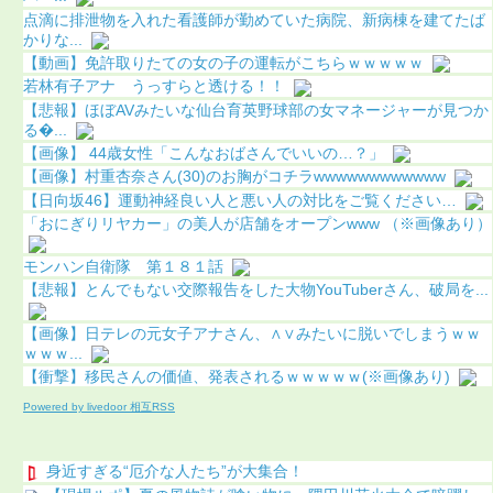
点滴に排泄物を入れた看護師が勤めていた病院、新病棟を建てたば
かりな...
【動画】免許取りたての女の子の運転がこちらｗｗｗｗｗ
若林有子アナ うっすらと透ける！！
【悲報】ほぼAVみたいな仙台育英野球部の女マネージャーが見つか
る...
【画像】 44歳女性「こんなおばさんでいいの…？」
【画像】村重杏奈さん(30)のお胸がコチラwwwwwwwwwwww
【日向坂46】運動神経良い人と悪い人の対比をご覧ください…
「おにぎりリヤカー」の美人が店舗をオープンwww （※画像あり）
モンハン自衛隊 第１８１話
【悲報】とんでもない交際報告をした大物YouTuberさん、破局を...
【画像】日テレの元女子アナさん、∧∨みたいに脱いでしまうｗｗ
ｗｗｗ...
【衝撃】移民さんの価値、発表されるｗｗｗｗｗ(※画像あり)
Powered by livedoor 相互RSS
身近すぎる“厄介な人たち”が大集合！