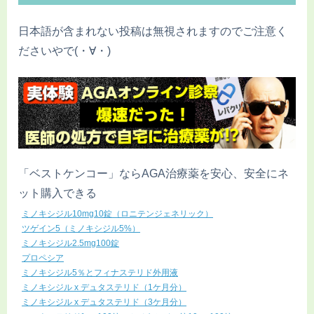
日本語が含まれない投稿は無視されますのでご注意く
ださいやで(・∀・)
「ベストケンコー」ならAGA治療薬を安心、安全にネ
ット購入できる
ミノキシジル10mg10錠（ロニテンジェネリック）
ツゲイン5（ミノキシジル5%）
ミノキシジル2.5mg100錠
プロペシア
ミノキシジル5％とフィナステリド外用液
ミノキシジル x デュタステリド（1ケ月分）
ミノキシジル x デュタステリド（3ケ月分）