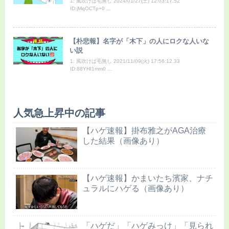
1: 風吹けば毛無し 2024/01/27(土) 12:03:17.52
ID:jMqOCTp+0 ...
【朴悲報】名字が「木下」の人にロクな人いな
い説
1: 風吹けば毛無し 2021/11/09(火) 17:56:12.33
ID:88YHI1mm0 ...
人気急上昇中の記事
【ハゲ速報】掛布雅之がAGA治療
した結果（画像あり）
【ハゲ速報】かまいたち濱家、ナチ
ュラルにハゲる（画像あり）
「ハゲだ」「ハゲみっけ」「見られ