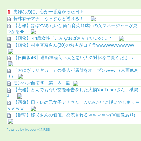
夫婦なのに、心が一番遠かった日々
若林有子アナ うっすらと透ける！！
【悲報】ほぼAVみたいな仙台育英野球部の女マネージャーが見
つかる...
【画像】 44歳女性「こんなおばさんでいいの…？」
【画像】村重杏奈さん(30)のお胸がコチラwwwwwwwwwwww
【日向坂46】運動神経良い人と悪い人の対比をご覧ください…
「おにぎりリヤカー」の美人が店舗をオープンwww （※画像あ
り）
モンハン自衛隊 第１８１話
【悲報】とんでもない交際報告をした大物YouTuberさん、破局
を...
【画像】日テレの元女子アナさん、∧∨みたいに脱いでしまうｗ
ｗｗｗｗ...
【衝撃】移民さんの価値、発表されるｗｗｗｗｗ(※画像あり)
Powered by livedoor 相互RSS