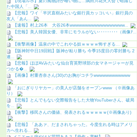
【現場ルポ】夏の風物詩が喰い物に…隅田川花火大会で暗躍し
た中国人「...
【悲報】ワイ「半沢直樹みたいな銀行員カッコいい」銀行員の
友人「あん...
【速報】村上26本 大谷26本wwwwwwwwwwwwwwwwww...
【悲報】美人韓国女優、非常にモラルがない･････････（画像ｱ...
【衝撃画像】温泉の中でこれやる奴ｗｗｗｗ怖すぎる…
【阪神対中日19回戦】阪神が粘り勝ち 今季15度目の零封勝ち 2
連...
【悲報】ほぼAVみたいな仙台育英野球部の女マネージャーが見
つかる...
【画像】村重杏奈さん(30)のお胸がコチラwwwwwwwwwwww
「おにぎりリヤカー」の美人が店舗をオープンwww （※画像あ
り）
【悲報】とんでもない交際報告をした大物YouTuberさん、破局
を...
【衝撃】移民さんの価値、発表されるｗｗｗｗｗ(※画像あり)
【悲報】「ああァ、だまされちゃった。今度生れる時はアメリ
カへ生れる...
メニエール病やけど質問ある？【発作・寛解】