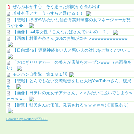
ぜんぶ私が中心、そう思った瞬間から歪み出す
若林有子アナ うっすらと透ける！！
【悲報】ほぼAVみたいな仙台育英野球部の女マネージャーが見
つかる...
【画像】 44歳女性「こんなおばさんでいいの…？」
【画像】村重杏奈さん(30)のお胸がコチラwwwwwwwwwwww
【日向坂46】運動神経良い人と悪い人の対比をご覧ください…
「おにぎりリヤカー」の美人が店舗をオープンwww （※画像あ
り）
モンハン自衛隊 第１８１話
【悲報】とんでもない交際報告をした大物YouTuberさん、破局
を...
【画像】日テレの元女子アナさん、∧∨みたいに脱いでしまうｗ
ｗｗｗｗ...
【衝撃】移民さんの価値、発表されるｗｗｗｗｗ(※画像あり)
Powered by livedoor 相互RSS