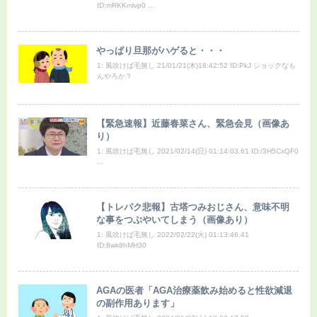
ID:mRKKmlvp0 ...
やっぱり旦那がハゲると・・・
1: 風吹けば毛無し 21/01/21(木)18:42:52 ID:PkJ ショックなも
んやろか？
【緊急速報】近藤春菜さん、緊急会見（画像あ
り）
1: 風吹けば毛無し 2021/02/14(日) 01:14:03.61 ID:/3H5CxQF0
...
【トレパク悲報】古塔つみおじさん、意味不明
な事をつぶやいてしまう（画像あり）
1: 風吹けば毛無し 2022/02/22(火) 01:13:46.41
ID:8wk8hMH30
AGAの医者「AGA治療薬飲み始めると性欲減退
の副作用あります」