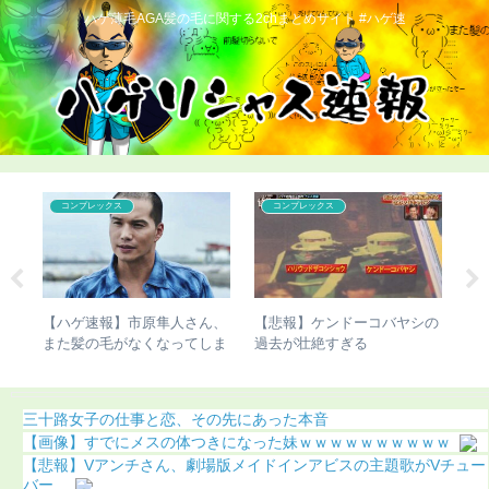
ハゲ薄毛AGA髪の毛に関する2chまとめサイト #ハゲ速
コンプレックス
コンプレックス
こ
、
【悲報】ケンドーコバヤシの
【ハゲ速報】ダウン浜田雅功
【チ
ま
過去が壮絶すぎる
さん、ハゲ散らかってしまう
さん
（動画あり）
三十路女子の仕事と恋、その先にあった本音
【画像】すでにメスの体つきになった妹ｗｗｗｗｗｗｗｗｗｗ
【悲報】Vアンチさん、劇場版メイドインアビスの主題歌がVチュー
バー...