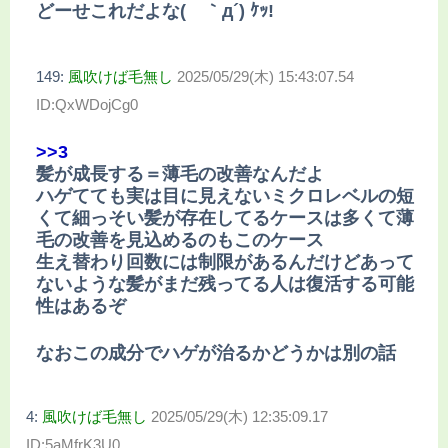
どーせこれだよな( ｀д´) ｹｯ!
149:
風吹けば毛無し
2025/05/29(木) 15:43:07.54
ID:QxWDojCg0
>>3
髪が成長する＝薄毛の改善なんだよ
ハゲてても実は目に見えないミクロレベルの短
くて細っそい髪が存在してるケースは多くて薄
毛の改善を見込めるのもこのケース
生え替わり回数には制限があるんだけどあって
ないような髪がまだ残ってる人は復活する可能
性はあるぞ
なおこの成分でハゲが治るかどうかは別の話
4:
風吹けば毛無し
2025/05/29(木) 12:35:09.17
ID:5aMfrK3U0