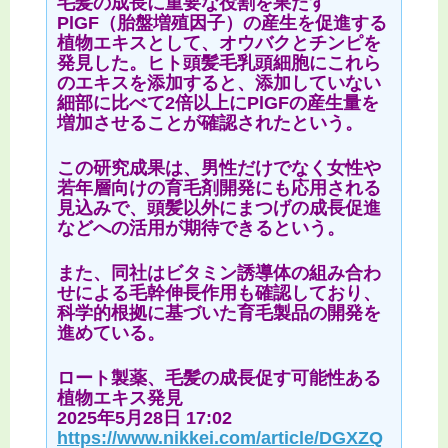
毛髪の成長に重要な役割を果たす
PlGF（胎盤増殖因子）の産生を促進する
植物エキスとして、オウバクとチンピを
発見した。ヒト頭髪毛乳頭細胞にこれら
のエキスを添加すると、添加していない
細部に比べて2倍以上にPlGFの産生量を
増加させることが確認されたという。
この研究成果は、男性だけでなく女性や
若年層向けの育毛剤開発にも応用される
見込みで、頭髪以外にまつげの成長促進
などへの活用が期待できるという。
また、同社はビタミン誘導体の組み合わ
せによる毛幹伸長作用も確認しており、
科学的根拠に基づいた育毛製品の開発を
進めている。
ロート製薬、毛髪の成長促す可能性ある
植物エキス発見
2025年5月28日 17:02
https://www.nikkei.com/article/DGXZQ