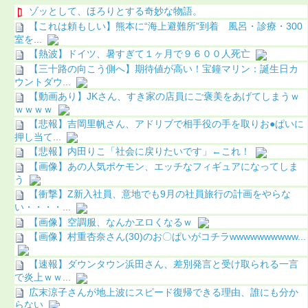
ゾッとして、ほろりとする奇妙な物語。
【これは頼もしい】熊本に“海上避難所”到着 風呂・診療・300
室を...
【熱波】ドイツ、暑すぎて１ヶ月で９６００人死亡
【三十路の向こう側へ】期待値が高い！宝鐘マリン：誕生日カ
ウントダウ...
【動画あり】JKさん、すき家の店員にご褒美をあげてしまうｗ
ｗｗｗｗ
【悲報】吉岡里帆さん、アドリブで相手役の手を取りお●ぱいに
押し当て...
【悲報】内田りこ「社会に戻りたいです」←これ！
【画像】あの人気ポケモン、エッチなフィギュアになってしま
う
【衝撃】Z新入社員、意地でも9月の社員旅行の計画をやらな
い・・・・...
【画像】空調服、なんかヱロくなるｗ
【画像】村重杏奈さん(30)のお〇ぱいがコチラwwwwwwwwww...
【速報】ダウンタウン浜田さん、差別発言と受け取られる一言
で炎上ｗｗ...
広末涼子さんが地上波にスピード復帰できる理由、誰にも分か
らない