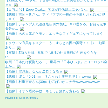
ｗｗ
【日向坂46】Zepp Osaka、客席が想像以上にヤバい…
【悲報】吉岡里帆さん、アドリブで相手役の手を取りお●ぱいに押
し当て...
【画像】ジャンプ人気漫画最新刊の表紙、ヤバ過ぎる。お前ら元ネ
タ分か...
【画像】あの人気ポケモン、エッチなフィギュアになってしまう
トラウデン直美キャスター うっすらと谷間の裾野！！【GIF動画
あり...
【衝撃】Z新入社員、意地でも9月の社員旅行の計画をやらな
い・・・・...
欧州「日本だけ反則だろ…」 世界の『日本びいき』にヨーロッパ全
土か...
【画像】空調服、なんかヱロくなるｗ
【悲報】彼女「0.01mm！？こっわ！無理無理！」wwww
【画像】村重杏奈さん(30)のお〇ぱいがコチラwwwwwwwwww...
【画像】イオン爆発事故、ちょっと流れが変わる
Powered by livedoor 相互RSS