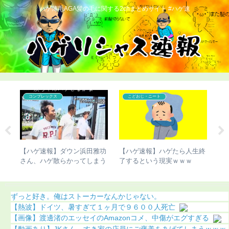
ハゲ薄毛AGA髪の毛に関する2chまとめサイト #ハゲ速
コンプレックス
こどおじ・ニート
人生終
【ハゲ速報】イケおぢさん、
【人権速報】骨延長のこびさ
ｗ
若い女子をSNSで募集した結
ん、最悪の事態に（画像あ
果（画像あり）
り）
ずっと好き。俺はストーカーなんかじゃない。
【熱波】ドイツ、暑すぎて１ヶ月で９６００人死亡
【画像】渡邊渚のエッセイのAmazonコメ、中傷がエグすぎる
【動画あり】JKさん、すき家の店員にご褒美をあげてしまうｗｗｗ