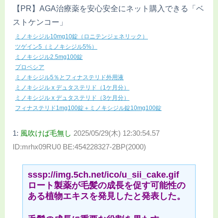
【PR】AGA治療薬を安心安全にネット購入できる「ベ
ストケンコー」
ミノキシジル10mg10錠（ロニテンジェネリック）
ツゲイン5（ミノキシジル5%）
ミノキシジル2.5mg100錠
プロペシア
ミノキシジル5％とフィナステリド外用液
ミノキシジル x デュタステリド（1ケ月分）
ミノキシジル x デュタステリド（3ケ月分）
フィナステリド1mg100錠＋ミノキシジル錠10mg100錠
1:
風吹けば毛無し
2025/05/29(木) 12:30:54.57
ID:mrhx09RU0 BE:454228327-2BP(2000)
sssp://img.5ch.net/ico/u_sii_cake.gif
ロート製薬が毛髪の成長を促す可能性の
ある植物エキスを発見したと発表した。