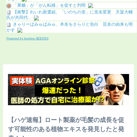
「果糖」が「がん転移」を促すと判明
【衝撃】れいわ新選組、「いのちの党」に党名変更 天畠大輔
氏が共同代...
きゃりーぱみゅぱみゅ、本名をさらりと告白 芸名の由来も明
かす
Powered by livedoor 相互RSS
【ハゲ速報】ロート製薬が毛髪の成長を促
す可能性のある植物エキスを発見したと発