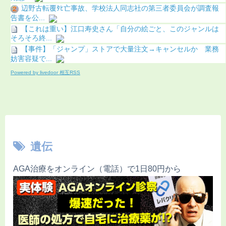
辺野古転覆ﾀﾋ亡事故、学校法人同志社の第三者委員会が調査報
告書を公...
【これは重い】江口寿史さん「自分の絵ごと、このジャンルは
そろそろ終...
【事件】「ジャンプ」ストアで大量注文→キャンセルか 業務
妨害容疑で...
Powered by livedoor 相互RSS
遺伝
AGA治療をオンライン（電話）で1日80円から