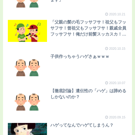
2020.10.21
「父親の髪の毛フッサフサ！祖父もフッ
サフサ！曾祖父もフッサフサ！親戚全員
フッサフサ！俺だけ前髪スッカスカ！
YEAH！！」
2020.10.15
子供作っちゃうハゲさぁｗｗｗ
2020.10.07
【徹底討論】遺伝性の「ハゲ」は諦める
しかないのか？
2020.09.15
ハゲってなんでハゲてしまうん？