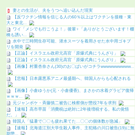
妻との生活が、夫をうつへ追い込んだ現実
【反ワクチン情報を信じる人の60％以上はワクチンを接種・東
大と東北...
ワイ「メシでも行こうよ！」後輩♀「ありがとうございます！棚
橋も誘い...
水中で三時間生存可能、潜水スーツを着用させた水中用ゴキブ
リを開発
【正論】イスラエル政府元高官「原爆式典にうんざり」
【正論】イスラエル政府元高官「原爆式典にうんざり」
【画像】村重杏奈さん(30)のお〇ぱいがコチラwwwwwwwwww...
【悲報】日本露悪系アニメ最盛期へ、韓国人からも心配される
【画像】小倉ゆうか(元・小倉優香)、まさかの水着グラビア復帰
ｗｗｗ...
元ジャンポケ・斉藤慎二被告に検察側が懲役7年を求刑
【速報】高市早苗「消費税は絶対に2年後増税する。私の覚悟
だ。」
韓国人「猛暑で〇〇も疲れ果てた…〇〇の個体数が急減」
【速報】北海道江別大学生殺人事件、主犯格の川口被告(19)に無
期懲...