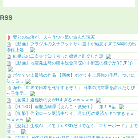
RSS
妻との生活が、夫をうつへ追い込んだ現実
【動画】ブラジルの女子フットサル選手が極悪すぎて5年間の出
場停止処...
結婚式の二次会で知り合った娘達と乱交した話
【動画】地震発生時の熊本総合病院の手術室の様子が(((ﾟДﾟ)))
ボケて史上最強の作品 【画像】ボケて史上最強の作品、ついに
決まる...
海外「世界で日本を死守するぞ！」 日本の消防署を訪れたちび
っ子集団...
【画像】避難所の女がHすぎるｗｗｗｗｗ
【R-18G】遍歴流離譚【あんこ・微安価】 第１８話
【衝撃】住宅ローン返済中ワイ、月18万の返済がキツすぎるｗ
ｗｗｗｗ
【悲報】生成AI、メモリやSSDだけでなく「マザーボード」まで
値上...