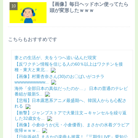
【画像】毎日ヘッドホン使ってたら
頭が変形したｗｗｗ
こちらもおすすめです
妻との生活が、夫をうつへ追い込んだ現実
【反ワクチン情報を信じる人の60％以上はワクチンを接
種・東大と東北...
【画像】村重杏奈さん(30)のお〇ぱいがコチラ
wwwwwwwwww...
海外「全部日本の真似だったのか…」 日本の普通のテレビ
番組が最新S...
【悲報】日本露悪系アニメ最盛期へ、韓国人からも心配さ
れる
【衝撃】ジャンプストアで大量注文→キャンセルを繰り返
した32歳女を...
【画像】小倉ゆうか(元・小倉優香)、まさかの水着グラビア
復帰ｗｗｗ...
【日向坂46】まさかの楽曲も披露！『三期生LIVE』愛知公