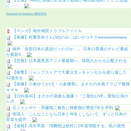
【悲報】 AKB公演後のお見送り動画が飛田新地みたいだと話題
に・・...
Powered by livedoor 相互RSS
【マンガ】海外病院トラブルファイル
【画像】村重杏奈さん(30)のお〇ぱいがコチラwwwwwwwwww...
海外「全部日本の真似だったのか…」 日本の普通のテレビ番組
が最新S...
【悲報】日本露悪系アニメ最盛期へ、韓国人からも心配される
【衝撃】ジャンプストアで大量注文→キャンセルを繰り返した
32歳女を...
【画像】小倉ゆうか(元・小倉優香)、まさかの水着グラビア復帰
ｗｗｗ...
【日向坂46】まさかの楽曲も披露！『三期生LIVE』愛知公演の
レポ...
元ジャンポケ・斉藤慎二被告に検察側が懲役7年を求刑
韓国人「こんなことなら日本と仲良くしないで、ずっと日本の
音楽を盗作...
【速報】高市早苗「消費税は絶対に2年後増税する。私の覚悟