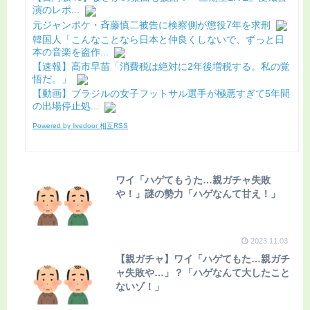
演のレポ...
元ジャンポケ・斉藤慎二被告に検察側が懲役7年を求刑
韓国人「こんなことなら日本と仲良くしないで、ずっと日
本の音楽を盗作...
【速報】高市早苗「消費税は絶対に2年後増税する。私の覚
悟だ。」
【動画】ブラジルの女子フットサル選手が極悪すぎて5年間
の出場停止処...
Powered by livedoor 相互RSS
ワイ「ハゲてもうた…親ガチャ失敗
や！」謎の勢力「ハゲなんて甘え！」
2023.11.03
【親ガチャ】ワイ「ハゲてもた…親ガチ
ャ失敗や…」？「ハゲなんて大したこと
ないゾ！」