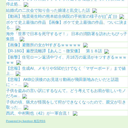
停止処...
結婚式の二次会で知り合った娘達と乱交した話
【動画】地震発生時の熊本総合病院の手術室の様子が(((ﾟДﾟ)))
ボケて史上最強の作品 【画像】ボケて史上最強の作品、ついに決ま
る...
海外「世界で日本を死守するぞ！」 日本の消防署を訪れたちびっ子
集団...
【画像】避難所の女がHすぎるｗｗｗｗｗ
【R-18G】遍歴流離譚【あんこ・微安価】 第１８話
【衝撃】住宅ローン返済中ワイ、月18万の返済がキツすぎるｗｗｗ
ｗｗ
【悲報】生成AI、メモリやSSDだけでなく「マザーボード」まで値
上...
【悲報】 AKB公演後のお見送り動画が飛田新地みたいだと話題
に・・...
子供を盗みの言い訳にするなんて。どう考えてもお前が欲しいモノ
だろw...
子供の頃、猟犬が怪我をして狩ができなくなったので、親父が引き
取った...
西武、中村剛也（42）が一軍合流！
Powered by livedoor 相互RSS