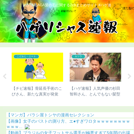
ハゲ薄毛AGA髪の毛に関する2chまとめサイト #ハゲ速
じ・ニート
カツラ
コンプレックス
速報】骨延長手術のこ
【ハゲ速報】人気声優の杉田
【ハゲ速報】市原
、新たな真実が発覚
智和さん、とんでもない髪型
また髪の毛がなく
あり）
になる（画像あり）
う（画像あり）
【マンガ】バラシ屋トシヤの漫画セレクション
【画像】女子のバストの測り方、エ●すぎワロタｗｗｗｗｗｗｗｗ
ｗｗｗ...
【動画】ブラジルの女子フットサル選手が極悪すぎて5年間の出場