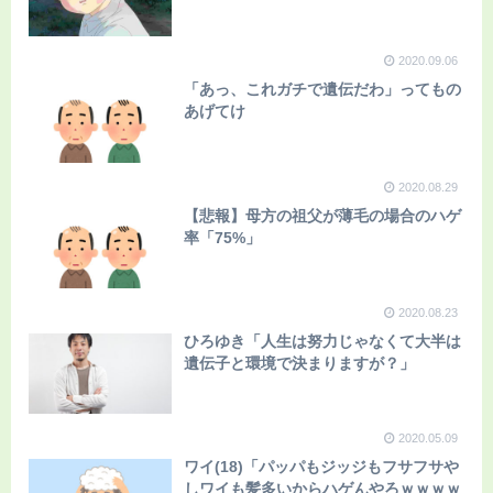
2020.09.06
「あっ、これガチで遺伝だわ」ってもの
あげてけ
2020.08.29
【悲報】母方の祖父が薄毛の場合のハゲ
率「75%」
2020.08.23
ひろゆき「人生は努力じゃなくて大半は
遺伝子と環境で決まりますが？」
2020.05.09
ワイ(18)「パッパもジッジもフサフサや
しワイも髪多いからハゲんやろｗｗｗｗ