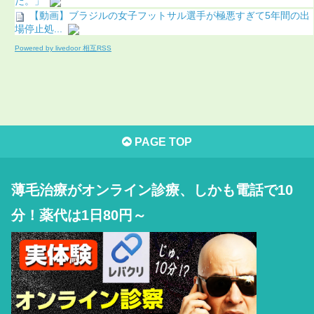
だ。」
【動画】ブラジルの女子フットサル選手が極悪すぎて5年間の出
場停止処...
Powered by livedoor 相互RSS
PAGE TOP
薄毛治療がオンライン診療、しかも電話で10
分！薬代は1日80円～