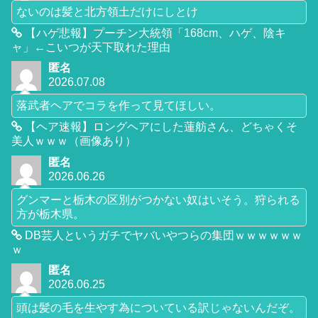
ないのは髪と北方領土だけにしとけ
【ハゲ悲報】プーチン大統領「168cm、ハゲ、陰キ
ャ」←こいつが天下取れた理由
匿名
2026.07.08
落武者ヘアでコラを作って見てほしい。
【ヘア速報】ロングヘアにした蓮舫さん、どちゃくそ
美人ｗｗｗ（画像あり）
匿名
2026.06.26
グンマーと栃木の区別がつかない奴はいそう。狩られる
方が栃木県。
DB芸人というガチでヤバいやつらの集団ｗｗｗｗｗｗ
ｗ
匿名
2026.06.25
頭は髪の毛を生やす為についている訳じゃないんだぞ。