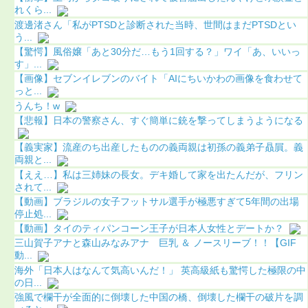
れくら...
渡邊渚さん「私がPTSDと診断された当時、世間はまだPTSDとい
う...
【驚愕】風俗嬢「あと30分だ…もう1回する？」ワイ「あ、いいっ
す」...
【画像】セブンイレブンのバイト「AIにちいかわの画像を食わせて
っと...
うんち！w
【悲報】日本の警察さん、すぐ簡単に銃を撃ってしまうようになる
【義実家】流産のち出産したものの義両親は初孫の義弟子贔屓。義
両親と...
【ええ…】私は三姉妹の長女。デキ婚して家を出たんだが、フリン
されて...
【動画】ブラジルの女子フットサル選手が極悪すぎて5年間の出場
停止処...
【動画】タイのティパンコーン王子が日本人女性とデートか？
三山賀子アナと森山みなみアナ 巨乳 ＆ ノースリーブ！！【GIF
動...
海外「日本人はなんて気高いんだ！」 英高級紙も驚愕した極限の中
の日...
強風で欄干が全面的に倒壊した中国の橋、倒壊した欄干の破片を調