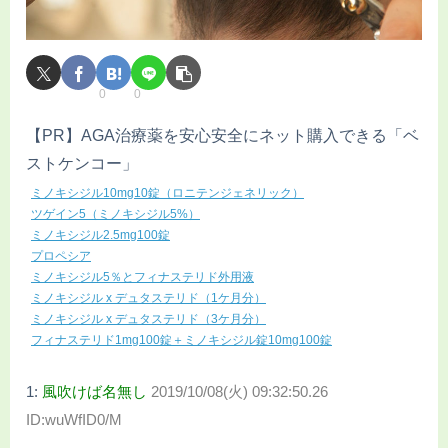
0
0
【PR】AGA治療薬を安心安全にネット購入できる「ベ
ストケンコー」
ミノキシジル10mg10錠（ロニテンジェネリック）
ツゲイン5（ミノキシジル5%）
ミノキシジル2.5mg100錠
プロペシア
ミノキシジル5％とフィナステリド外用液
ミノキシジル x デュタステリド（1ケ月分）
ミノキシジル x デュタステリド（3ケ月分）
フィナステリド1mg100錠＋ミノキシジル錠10mg100錠
1:
風吹けば名無し
2019/10/08(火) 09:32:50.26
ID:wuWfID0/M