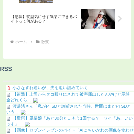
【急募】髪型気にせず気楽にできるバ
イトって何がある？
ホーム
散髪
RSS
小さなすれ違いが、夫を追い詰めていく
【衝撃】上司からタコ殴りにされて被害届出したんやけど示談
金どれくら...
渡邊渚さん「私がPTSDと診断された当時、世間はまだPTSDと
いう...
【驚愕】風俗嬢「あと30分だ…もう1回する？」ワイ「あ、いい
っす」...
【画像】セブンイレブンのバイト「AIにちいかわの画像を食わせ