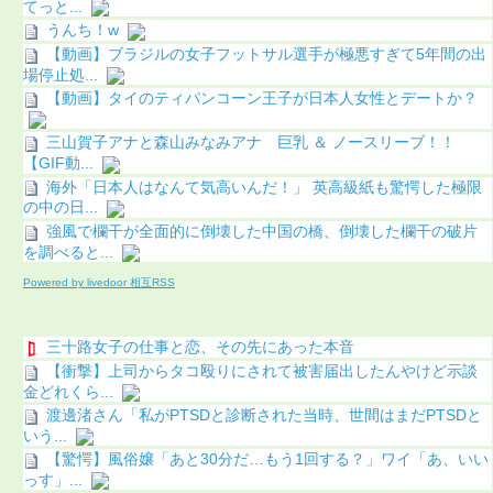
てっと...
うんち！w
【動画】ブラジルの女子フットサル選手が極悪すぎて5年間の出
場停止処...
【動画】タイのティパンコーン王子が日本人女性とデートか？
三山賀子アナと森山みなみアナ 巨乳 ＆ ノースリーブ！！
【GIF動...
海外「日本人はなんて気高いんだ！」 英高級紙も驚愕した極限
の中の日...
強風で欄干が全面的に倒壊した中国の橋、倒壊した欄干の破片
を調べると...
Powered by livedoor 相互RSS
三十路女子の仕事と恋、その先にあった本音
【衝撃】上司からタコ殴りにされて被害届出したんやけど示談
金どれくら...
渡邊渚さん「私がPTSDと診断された当時、世間はまだPTSDと
いう...
【驚愕】風俗嬢「あと30分だ…もう1回する？」ワイ「あ、いい
っす」...