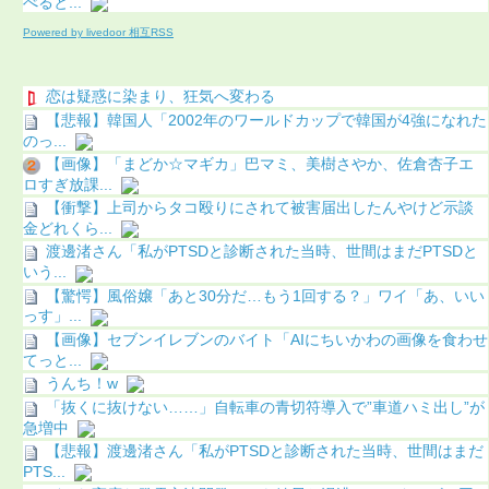
べると...
Powered by livedoor 相互RSS
恋は疑惑に染まり、狂気へ変わる
【悲報】韓国人「2002年のワールドカップで韓国が4強になれた
のっ...
【画像】「まどか☆マギカ」巴マミ、美樹さやか、佐倉杏子エ
ロすぎ放課...
【衝撃】上司からタコ殴りにされて被害届出したんやけど示談
金どれくら...
渡邊渚さん「私がPTSDと診断された当時、世間はまだPTSDと
いう...
【驚愕】風俗嬢「あと30分だ…もう1回する？」ワイ「あ、いい
っす」...
【画像】セブンイレブンのバイト「AIにちいかわの画像を食わせ
てっと...
うんち！w
「抜くに抜けない……」自転車の青切符導入で”車道ハミ出し”が
急増中
【悲報】渡邊渚さん「私がPTSDと診断された当時、世間はまだ
PTS...