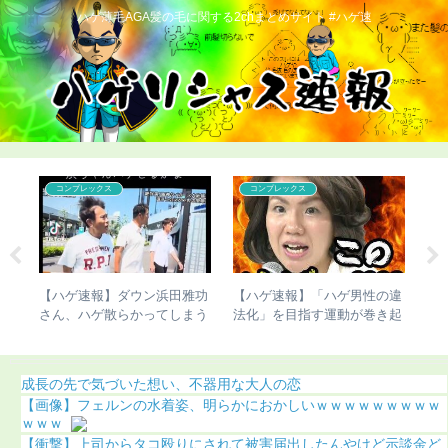
ハゲ薄毛AGA髪の毛に関する2chまとめサイト #ハゲ速
コンプレックス
こどおじ・ニート
「ハゲ男性の違
【画像】三笘薫の髪、ヤバす
【人権速報】骨延長の
す運動が巻き起
ぎる
ん、最悪の事態に（画
り）
成長の先で気づいた想い、不器用な大人の恋
【画像】フェルンの水着姿、明らかにおかしいｗｗｗｗｗｗｗｗｗ
ｗｗｗ
【衝撃】上司からタコ殴りにされて被害届出したんやけど示談金ど