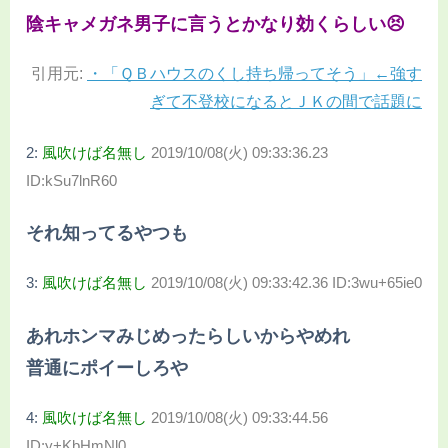
陰キャメガネ男子に言うとかなり効くらしい😣
引用元:
・「ＱＢハウスのくし持ち帰ってそう」←強す
ぎて不登校になるとＪＫの間で話題に
2:
風吹けば名無し
2019/10/08(火) 09:33:36.23
ID:kSu7lnR60
それ知ってるやつも
3:
風吹けば名無し
2019/10/08(火) 09:33:42.36 ID:3wu+65ie0
あれホンマみじめったらしいからやめれ
普通にポイーしろや
4:
風吹けば名無し
2019/10/08(火) 09:33:44.56
ID:y+KbHmNl0