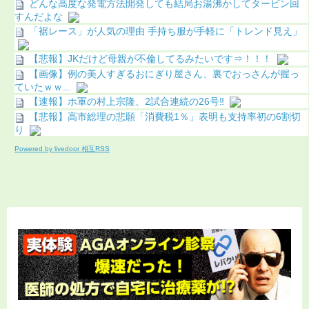
どんな高度な発電方法開発しても結局お湯沸かしてタービン回
すんだよな
「裾レース」が人気の理由 手持ち服が手軽に「トレンド見え」
【悲報】JKだけど母親が不倫してるみたいです⇒！！！
【画像】例の美人すぎるおにぎり屋さん、裏でおっさんが握っ
ていたｗｗ...
【速報】ホ軍の村上宗隆、2試合連続の26号‼
【悲報】高市総理の悲願「消費税1％」表明も支持率初の6割切
り
Powered by livedoor 相互RSS