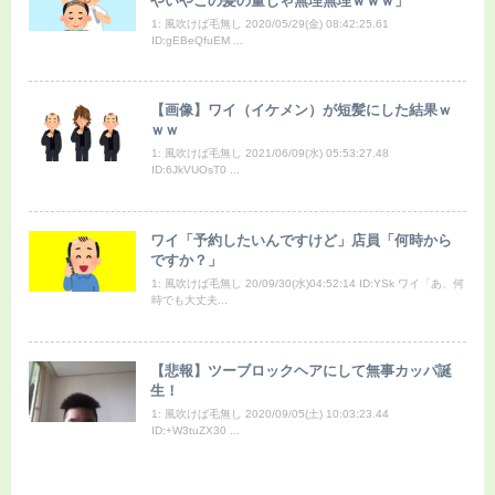
やいやこの髪の量じゃ無理無理ｗｗｗ」
1: 風吹けば毛無し 2020/05/29(金) 08:42:25.61
ID:gEBeQfuEM ...
【画像】ワイ（イケメン）が短髪にした結果ｗ
ｗｗ
1: 風吹けば毛無し 2021/06/09(水) 05:53:27.48
ID:6JkVUOsT0 ...
ワイ「予約したいんですけど」店員「何時から
ですか？」
1: 風吹けば毛無し 20/09/30(水)04:52:14 ID:YSk ワイ「あ、何
時でも大丈夫...
【悲報】ツーブロックヘアにして無事カッパ誕
生！
1: 風吹けば毛無し 2020/09/05(土) 10:03:23.44
ID:+W3tuZX30 ...