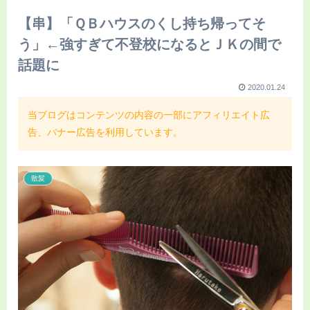
【串】「ＱＢハウスのくし持ち帰ってそ
う」←強すぎて不登校になるとＪＫの間で
話題に
2020.01.24
当ブログはコンテンツの内容の一部にアフィリエイト広
告、バナー広告を利用しています。
散髪