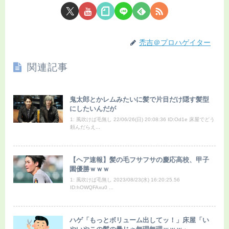
禿吉＠プロハゲイター
関連記事
鬼太郎とかレムみたいに髪で片目だけ隠す髪型
にしたいんだが
1: 風吹けば毛無し 22/06/26(日) 20:08:36 ID:Od1e 床屋でどう
頼んだらえ...
【ヘア速報】髪の毛フサフサの慶応高校、甲子
園優勝ｗｗｗ
1: 風吹けば毛無し 2023/08/23(水) 16:20:25.56
ID:hOWQFAxu0 ...
ハゲ「もっとボリューム出してッ！」床屋「い