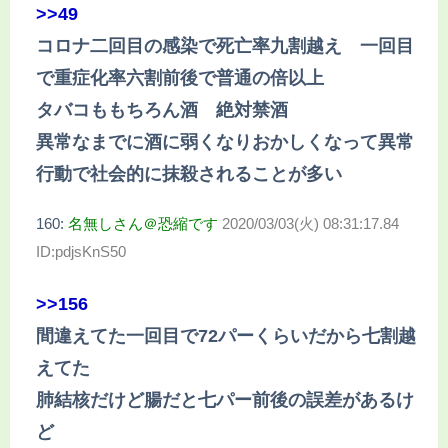
>>49
コロナ二回目の感染で死亡率九割越え 一回目
で重症化率六割前後で普通の倍以上
タバコももちろん酒 絶対禁酒
異常なまでに酒に弱くなりおかしくなって異常
行動で社会的に抹殺されることが多い
160:
名無しさん＠恐縮です
2020/03/03(火) 08:31:17.84
ID:pdjsKnS50
>>156
間違えてた一回目で72パーくらいだから七割越
えてた
肺結核だけど腸だと七パー前後の誤差があるけ
ど