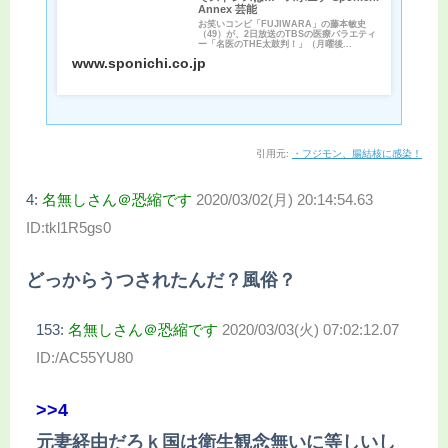
Annex 芸能
お笑いコンビ「FUJIWARA」の藤本敏史
（49）が、2日放送のTBSの医療バラエティ
ー「名医のTHE太鼓判！」（月曜後...
www.sponichi.co.jp
引用元:
・フジモン、腸結核に感染！
4:
名無しさん＠恐縮です
2020/03/02(月) 20:14:54.63
ID:tkl1R5gs0
どっからうつされたんだ？風俗？
153:
名無しさん＠恐縮です
2020/03/03(火) 07:02:12.07
ID:/AC55YU80
>>4
元妻経由だろｋ国は衛生観念無いに等しいし