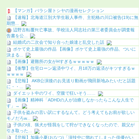
【マンガ】バラシ屋トシヤの漫画セレクション
【速報】北海道江別大学生殺人事件、主犯格の川口被告(19)に無
期懲...
辺野古転覆ﾀﾋ亡事故、学校法人同志社の第三者委員会が調査報
告書を公...
結婚式の二次会で知り合った娘達と乱交した話
ボケて史上最強の作品 【画像】ボケて史上最強の作品、ついに
決まる...
【画像】避難所の女がHすぎるｗｗｗｗｗ
【衝撃】住宅ローン返済中ワイ、月18万の返済がキツすぎるｗ
ｗｗｗｗ
【悲報】 AKB公演後のお見送り動画が飛田新地みたいだと話題
に・・...
ダイエット中のワイ、空腹で狂いそう……
【画像】精神科「ADHDの人が治療しなかったらこんな人生で
す」→
子供を盗みの言い訳にするなんて。どう考えてもお前が欲しい
モノだろw...
子供の頃、猟犬が怪我をして狩ができなくなったので、親父が
引き取った...
【悲報】加藤小夏(おなつ)「演技中に惚れてしまった俳優がい