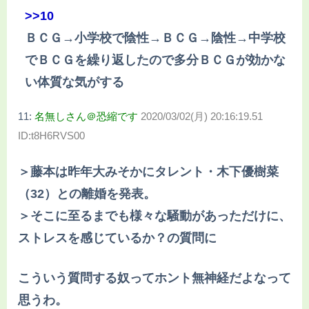
>>10
ＢＣＧ→小学校で陰性→ＢＣＧ→陰性→中学校
でＢＣＧを繰り返したので多分ＢＣＧが効かな
い体質な気がする
11:
名無しさん＠恐縮です
2020/03/02(月) 20:16:19.51
ID:t8H6RVS00
＞藤本は昨年大みそかにタレント・木下優樹菜
（32）との離婚を発表。
＞そこに至るまでも様々な騒動があっただけに、
ストレスを感じているか？の質問に
こういう質問する奴ってホント無神経だよなって
思うわ。