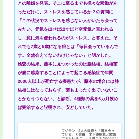
との離婚を発表。そこに至るまでも様々な騒動があ
っただけに、ストレスを感じているか？の質問に
「この状況でストレスを感じない人がいたら会って
みたい。元気を出せば出すほど空元気と言われる
し…変に気を使われるのがストレス」と答えた。そ
れでも7歳と5歳になる娘とは「毎日会っているんで
す。全然会えてないわけじゃない」と明かした。
検査の結果、藤本に見つかったのは腸結核。結核菌
が腸に感染することによって起こる感染症で年間
2000人以上が死亡する疾患だが、藤本の場合には肺
結核にはなっておらず、菌もまったく出ていないこ
とからうつらない、と診断。4種類の薬を6カ月飲め
ば完治すると説明され、安どしていた。
フジモン 2人の愛娘と「毎日会っ
ている」と告白 木下優樹菜と離婚
でストレスは… - スポニチ Sponichi