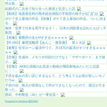
停止処...
結婚式の二次会で知り合った娘達と乱交した話
【動画】地震発生時の熊本総合病院の手術室の様子が(((ﾟДﾟ)))
ボケて史上最強の作品 【画像】ボケて史上最強の作品、ついに決ま
る...
海外「世界で日本を死守するぞ！」 日本の消防署を訪れたちびっ子
集団...
【画像】避難所の女がHすぎるｗｗｗｗｗ
【R-18G】遍歴流離譚【あんこ・微安価】 第１８話
【衝撃】住宅ローン返済中ワイ、月18万の返済がキツすぎるｗｗｗ
ｗｗ
【悲報】生成AI、メモリやSSDだけでなく「マザーボード」まで値
上...
【悲報】 AKB公演後のお見送り動画が飛田新地みたいだと話題
に・・...
子供を盗みの言い訳にするなんて。どう考えてもお前が欲しいモノ
だろw...
子供の頃、猟犬が怪我をして狩ができなくなったので、親父が引き
取った...
西武、中村剛也（42）が一軍合流！
Powered by livedoor 相互RSS