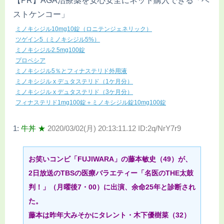
【PR】AGA治療薬を安心安全にネット購入できる「ベ
ストケンコー」
ミノキシジル10mg10錠（ロニテンジェネリック）
ツゲイン5（ミノキシジル5%）
ミノキシジル2.5mg100錠
プロペシア
ミノキシジル5％とフィナステリド外用液
ミノキシジル x デュタステリド（1ケ月分）
ミノキシジル x デュタステリド（3ケ月分）
フィナステリド1mg100錠＋ミノキシジル錠10mg100錠
1:
牛丼 ★
2020/03/02(月) 20:13:11.12 ID:2q/NrY7r9
お笑いコンビ「FUJIWARA」の藤本敏史（49）が、
2日放送のTBSの医療バラエティー「名医のTHE太鼓
判！」（月曜後7・00）に出演、余命25年と診断され
た。
藤本は昨年大みそかにタレント・木下優樹菜（32）