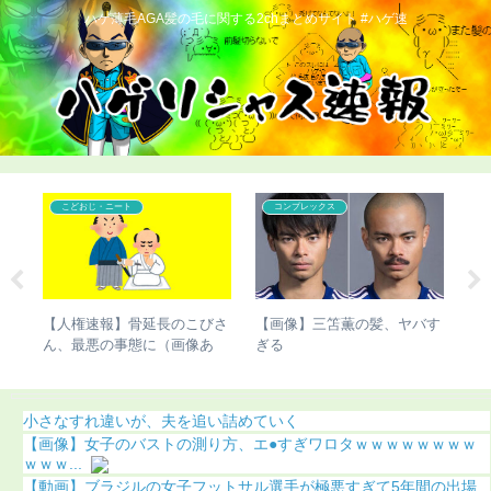
ハゲ薄毛AGA髪の毛に関する2chまとめサイト #ハゲ速
こどおじ・ニート
こどおじ・ニート
バす
【ハゲ速報】ハゲたら人生終
【画像あり】骨延長失敗で脚
【
了するという現実ｗｗｗ
切断した人、お気持ち表明
び
（
小さなすれ違いが、夫を追い詰めていく
【画像】女子のバストの測り方、エ●すぎワロタｗｗｗｗｗｗｗｗ
ｗｗｗ...
【動画】ブラジルの女子フットサル選手が極悪すぎて5年間の出場