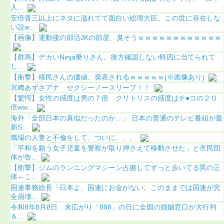
人...
安倍晋三以上にネタに溢れてて面白い総理大臣、この世に存在しな
い説w...
【画像】運動後の部活JKの部屋、臭そうｗｗｗｗｗｗｗｗｗｗｗｗ
【群馬】デカいNinja乗りさん、後方確認しない軽四に当てられて
し...
【衝撃】移民さんの価値、発表されるｗｗｗｗｗ(※画像あり)
宮﨑あずさアナ セクシーノースリーブ！！
【驚愕】女性の感度は男の７倍 クリトリスの感度はチ●コの２０
倍ww...
海外「全部日本の真似だったのか…」 日本の普通のテレビ番組が最
新S...
職場の人妻と不倫をして、ついに、、、
「平和を願う女子児童を警察が取り押さえて移動させた」と市民団
体が告...
【衝撃】ジムのランニングマシーン占拠してずっと歩いてる男の正
体←こ...
国連事務総長「日本よ、国連にお金がない。このままでは国連が完
全崩壊...
令和8年8月8日 末広がり「888」の日に全国の婚姻窓口が大行列
＆...