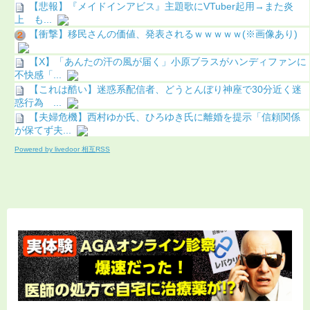
【悲報】『メイドインアビス』主題歌にVTuber起用→また炎
上 も...
【衝撃】移民さんの価値、発表されるｗｗｗｗｗ(※画像あり)
【X】「あんたの汗の風が届く」小原ブラスがハンディファンに
不快感「...
【これは酷い】迷惑系配信者、どうとんぼり神座で30分近く迷
惑行為 ...
【夫婦危機】西村ゆか氏、ひろゆき氏に離婚を提示「信頼関係
が保てず夫...
Powered by livedoor 相互RSS