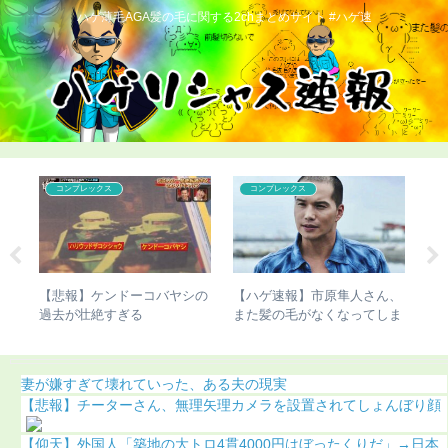
ハゲ薄毛AGA髪の毛に関する2chまとめサイト #ハゲ速
コンプレックス
コンプレックス
ん、
【悲報】ケンドーコバヤシの
【ハゲ速報】市原隼人さん、
【
た結
過去が壮絶すぎる
また髪の毛がなくなってしま
ん
う（画像あり）
り
妻が嫌すぎて壊れていった、ある夫の現実
【悲報】チーターさん、無理矢理カメラを設置されてしょんぼり顔
【仰天】外国人「築地の大トロ4貫4000円はぼったくりだ」→日本