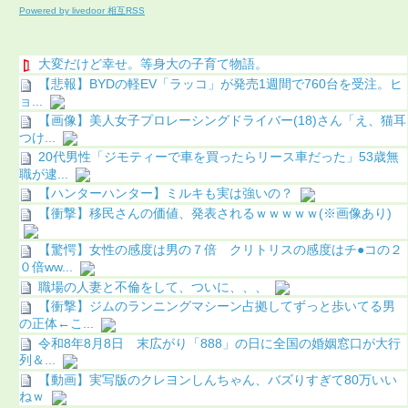
Powered by livedoor 相互RSS
大変だけど幸せ。等身大の子育て物語。
【悲報】BYDの軽EV「ラッコ」が発売1週間で760台を受注。ヒ
ョ...
【画像】美人女子プロレーシングドライバー(18)さん「え、猫耳
つけ...
20代男性「ジモティーで車を買ったらリース車だった」53歳無
職が逮...
【ハンターハンター】ミルキも実は強いの？
【衝撃】移民さんの価値、発表されるｗｗｗｗｗ(※画像あり)
【驚愕】女性の感度は男の７倍 クリトリスの感度はチ●コの２
０倍ww...
職場の人妻と不倫をして、ついに、、、
【衝撃】ジムのランニングマシーン占拠してずっと歩いてる男
の正体←こ...
令和8年8月8日 末広がり「888」の日に全国の婚姻窓口が大行
列＆...
【動画】実写版のクレヨンしんちゃん、バズりすぎて80万いい
ねｗ