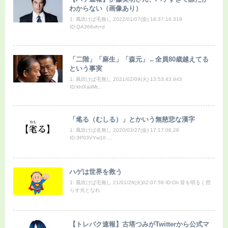
わからない（画像あり）
1: 風吹けば毛無し 2022/01/07(金) 18:37:16.319
ID:QA366vh+d
「二階」「麻生」「森元」←全員80歳越えてる
という事実
1: 風吹けば毛無し 2021/02/09(火) 13:53:43.943
ID:khlXaiIMr...
「毟る（むしる）」とかいう無慈悲な漢字
1: 風吹けば名無し 2020/03/27(金) 17:17:08.28
ID:3P03VYw10 ...
ハゲは世界を救う
1: 風吹けば毛無し 21/01/26(火)02:07:59 ID:OIi 皆を明るく照
らす光となれ
【トレパク速報】古塔つみがTwitterから公式マ