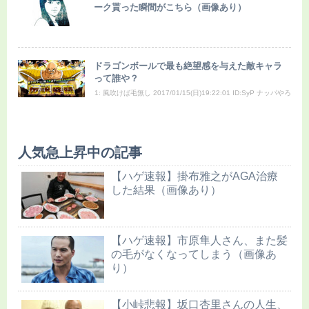
ーク貰った瞬間がこちら（画像あり）
ドラゴンボールで最も絶望感を与えた敵キャラ
って誰や？
1: 風吹けば毛無し 2017/01/15(日)19:22:01 ID:SyP ナッパやろ
人気急上昇中の記事
【ハゲ速報】掛布雅之がAGA治療
した結果（画像あり）
【ハゲ速報】市原隼人さん、また髪
の毛がなくなってしまう（画像あ
り）
【小峠悲報】坂口杏里さんの人生、