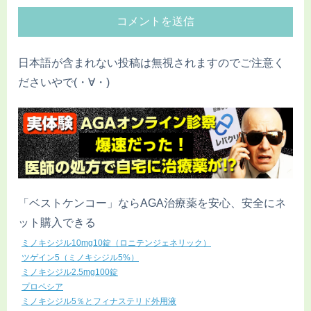
日本語が含まれない投稿は無視されますのでご注意く
ださいやで(・∀・)
「ベストケンコー」ならAGA治療薬を安心、安全にネ
ット購入できる
ミノキシジル10mg10錠（ロニテンジェネリック）
ツゲイン5（ミノキシジル5%）
ミノキシジル2.5mg100錠
プロペシア
ミノキシジル5％とフィナステリド外用液