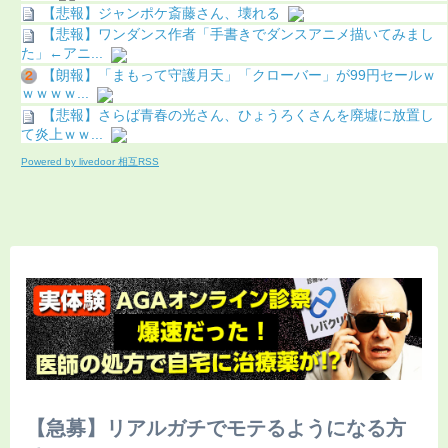
【悲報】ジャンポケ斎藤さん、壊れる
【悲報】ワンダンス作者「手書きでダンスアニメ描いてみまし
た」←アニ...
【朗報】「まもって守護月天」「クローバー」が99円セールｗ
ｗｗｗｗ...
【悲報】さらば青春の光さん、ひょうろくさんを廃墟に放置し
て炎上ｗｗ...
Powered by livedoor 相互RSS
【急募】リアルガチでモテるようになる方