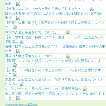
画あ...
【画像】エレン・ベーカー先生で抜いてしまった・・・
日本の古典作品が”現代にふさわしい表現”に強制変更される事態が
進行...
【悲報】佐藤二朗(57)主演予定だった映画『踊る大捜査線』スピン
オ...
職場の人妻と不倫をして、ついに、、、
【トラウマ】映画・特撮・アニメ・漫画・ゲームで「主人公がガチ
で敗北...
海外「日本人はなんて気高いんだ！」 英高級紙も驚愕した極限の中
の日...
職場の人妻と不倫をして、ついに、、、
【動画】ロシアの空挺兵、パラシュートが開かずに墜落してしま
う。
【人生】「不満はないのに幸せじゃない」って贅沢だと思います
か？
米農家「流石にこんな値段じゃ、米作り辞める人、出るんじゃない
かなあ...
ジブリパークに「風の谷のナウシカ」新施設整備へ
テレ東・田中瞳アナが苦言 「面識のない方々にカメラを向けられる
こと...
Powered by livedoor 相互RSS