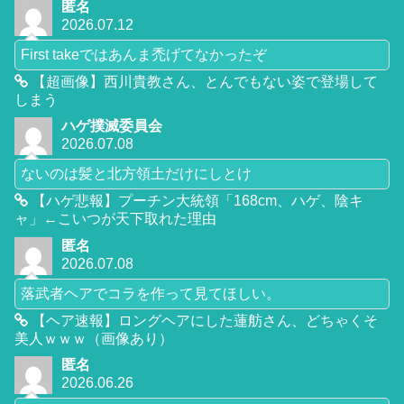
匿名
2026.07.12
First takeではあんま禿げてなかったぞ
【超画像】西川貴教さん、とんでもない姿で登場して
しまう
ハゲ撲滅委員会
2026.07.08
ないのは髪と北方領土だけにしとけ
【ハゲ悲報】プーチン大統領「168cm、ハゲ、陰キ
ャ」←こいつが天下取れた理由
匿名
2026.07.08
落武者ヘアでコラを作って見てほしい。
【ヘア速報】ロングヘアにした蓮舫さん、どちゃくそ
美人ｗｗｗ（画像あり）
匿名
2026.06.26