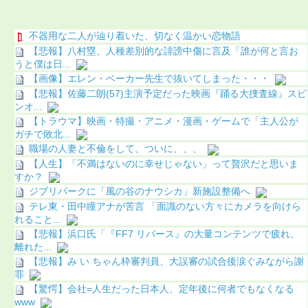
不器用な二人が辿り着いた、切なく温かい恋物語
【悲報】八村塁、人種差別的な誹謗中傷に言及「誰が何と言お
うと僕は日...
【画像】エレン・ベーカー先生で抜いてしまった・・・
【悲報】佐藤二朗(57)主演予定だった映画『踊る大捜査線』スピ
ンオ...
【トラウマ】映画・特撮・アニメ・漫画・ゲームで「主人公が
ガチで敗北...
職場の人妻と不倫をして、ついに、、、
【人生】「不満はないのに幸せじゃない」って贅沢だと思いま
すか？
ジブリパークに「風の谷のナウシカ」新施設整備へ
テレ東・田中瞳アナが苦言 「面識のない方々にカメラを向けら
れること...
【悲報】浜口氏「『FF7 リバース』の大量コンテンツで疲れ、
離れた...
【悲報】み い ちゃん枠審判員、大誤審の試合後涙ぐみながら謝
罪
【驚愕】会社=人生だった日本人、定年後に何者でもなくなる
www