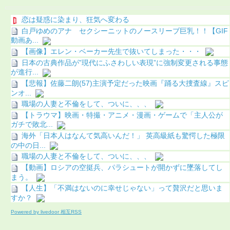
恋は疑惑に染まり、狂気へ変わる
白戸ゆめのアナ セクシーニットのノースリーブ巨乳！！【GIF
動画あ...
【画像】エレン・ベーカー先生で抜いてしまった・・・
日本の古典作品が”現代にふさわしい表現”に強制変更される事態
が進行...
【悲報】佐藤二朗(57)主演予定だった映画『踊る大捜査線』スピ
ンオ...
職場の人妻と不倫をして、ついに、、、
【トラウマ】映画・特撮・アニメ・漫画・ゲームで「主人公が
ガチで敗北...
海外「日本人はなんて気高いんだ！」 英高級紙も驚愕した極限
の中の日...
職場の人妻と不倫をして、ついに、、、
【動画】ロシアの空挺兵、パラシュートが開かずに墜落してし
まう。
【人生】「不満はないのに幸せじゃない」って贅沢だと思いま
すか？
Powered by livedoor 相互RSS