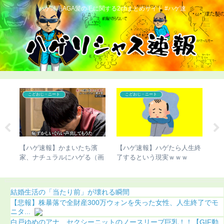
ハゲ薄毛AGA髪の毛に関する2chまとめサイト #ハゲ速
こどおじ・ニート
こどおじ・ニート
ん、
【ハゲ速報】かまいたち濱
【ハゲ速報】ハゲたら人生終
【
しま
家、ナチュラルにハゲる（画
了するという現実ｗｗｗ
切
像あり）
結婚生活の「当たり前」が壊れる瞬間
【悲報】株暴落で全財産300万ウォンを失った女性、人生終了でモ
ニタ...
白戸ゆめのアナ セクシーニットのノースリーブ巨乳！！【GIF動