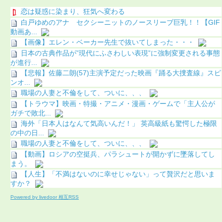
恋は疑惑に染まり、狂気へ変わる
白戸ゆめのアナ セクシーニットのノースリーブ巨乳！！【GIF
動画あ...
【画像】エレン・ベーカー先生で抜いてしまった・・・
日本の古典作品が”現代にふさわしい表現”に強制変更される事態
が進行...
【悲報】佐藤二朗(57)主演予定だった映画『踊る大捜査線』スピ
ンオ...
職場の人妻と不倫をして、ついに、、、
【トラウマ】映画・特撮・アニメ・漫画・ゲームで「主人公が
ガチで敗北...
海外「日本人はなんて気高いんだ！」 英高級紙も驚愕した極限
の中の日...
職場の人妻と不倫をして、ついに、、、
【動画】ロシアの空挺兵、パラシュートが開かずに墜落してし
まう。
【人生】「不満はないのに幸せじゃない」って贅沢だと思いま
すか？
Powered by livedoor 相互RSS