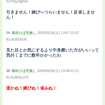
ID:PegJqgh0a
引きません！媚びへつらいません！反省しませ
ん！
34:
風吹けば毛無し
2020/05/16(土) 13:47:19.92
ID:uEi83XEt0
見た目とか気にするより中身磨いた方がいいって
気付くまでに数年かかったわ
36:
風吹けば毛無し
2020/05/16(土) 13:48:15.11
ID:Ay863LyV0
退かぬ！媚びぬ！省みぬ！