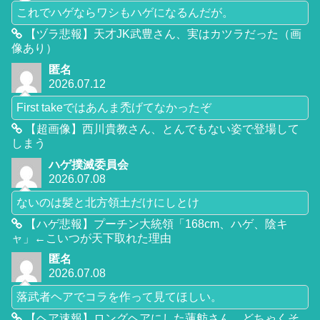
これでハゲならワシもハゲになるんだが。
【ヅラ悲報】天才JK武豊さん、実はカツラだった（画
像あり）
匿名
2026.07.12
First takeではあんま禿げてなかったぞ
【超画像】西川貴教さん、とんでもない姿で登場して
しまう
ハゲ撲滅委員会
2026.07.08
ないのは髪と北方領土だけにしとけ
【ハゲ悲報】プーチン大統領「168cm、ハゲ、陰キ
ャ」←こいつが天下取れた理由
匿名
2026.07.08
落武者ヘアでコラを作って見てほしい。
【ヘア速報】ロングヘアにした蓮舫さん、どちゃくそ