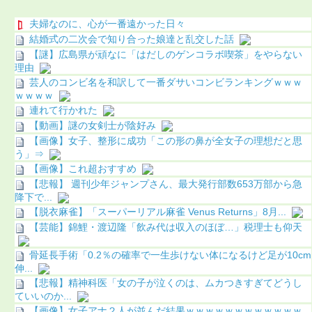
夫婦なのに、心が一番遠かった日々
結婚式の二次会で知り合った娘達と乱交した話
【謎】広島県が頑なに「はだしのゲンコラボ喫茶」をやらない
理由
芸人のコンビ名を和訳して一番ダサいコンビランキングｗｗｗ
ｗｗｗｗ
連れて行かれた
【動画】謎の女剣士が陰好み
【画像】女子、整形に成功「この形の鼻が全女子の理想だと思
う」⇒
【画像】これ超おすすめ
【悲報】 週刊少年ジャンプさん、最大発行部数653万部から急
降下で...
【脱衣麻雀】「スーパーリアル麻雀 Venus Returns」8月...
【芸能】錦鯉・渡辺隆「飲み代は収入のほぼ…」税理士も仰天
骨延長手術「0.2％の確率で一生歩けない体になるけど足が10cm
伸...
【悲報】精神科医「女の子が泣くのは、ムカつきすぎてどうし
ていいのか...
【画像】女子アナ２人が並んだ結果ｗｗｗｗｗｗｗｗｗｗｗｗ