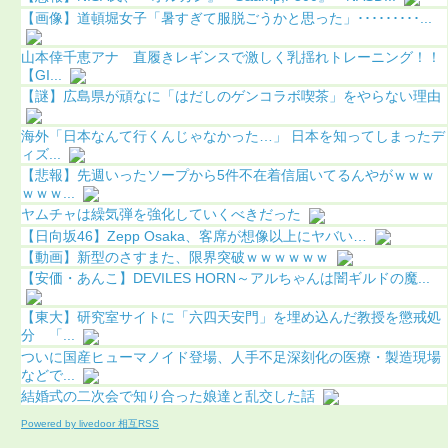
【画像】道頓堀女子「暑すぎて服脱ごうかと思った」･････････...
山本倖千恵アナ 直履きレギンスで激しく乳揺れトレーニング！！
【GI...
【謎】広島県が頑なに「はだしのゲンコラボ喫茶」をやらない理由
海外「日本なんて行くんじゃなかった…」 日本を知ってしまったデ
ィズ...
【悲報】先週いったソープから5件不在着信届いてるんやがｗｗｗ
ｗｗｗ...
ヤムチャは繰気弾を強化していくべきだった
【日向坂46】Zepp Osaka、客席が想像以上にヤバい…
【動画】新型のさすまた、限界突破ｗｗｗｗｗｗ
【安価・あんこ】DEVILES HORN～アルちゃんは闇ギルドの魔...
【東大】研究室サイトに「六四天安門」を埋め込んだ教授を懲戒処
分 「...
ついに国産ヒューマノイド登場、人手不足深刻化の医療・製造現場
などで...
結婚式の二次会で知り合った娘達と乱交した話
Powered by livedoor 相互RSS