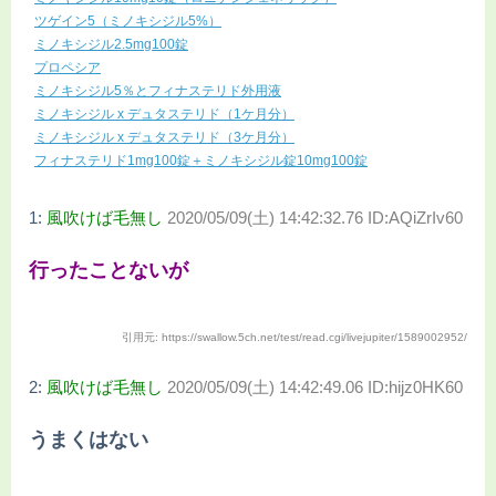
ツゲイン5（ミノキシジル5%）
ミノキシジル2.5mg100錠
プロペシア
ミノキシジル5％とフィナステリド外用液
ミノキシジル x デュタステリド（1ケ月分）
ミノキシジル x デュタステリド（3ケ月分）
フィナステリド1mg100錠＋ミノキシジル錠10mg100錠
1:
風吹けば毛無し
2020/05/09(土) 14:42:32.76 ID:AQiZrIv60
行ったことないが
引用元: https://swallow.5ch.net/test/read.cgi/livejupiter/1589002952/
2:
風吹けば毛無し
2020/05/09(土) 14:42:49.06 ID:hijz0HK60
うまくはない