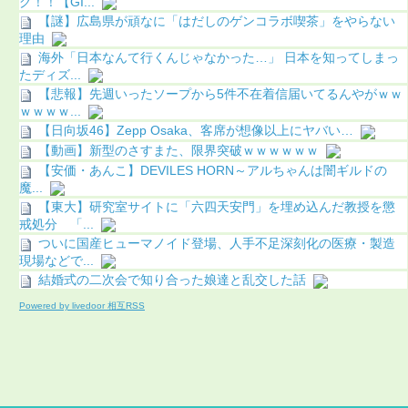
グ！！【GI...
【謎】広島県が頑なに「はだしのゲンコラボ喫茶」をやらない
理由
海外「日本なんて行くんじゃなかった…」 日本を知ってしまっ
たディズ...
【悲報】先週いったソープから5件不在着信届いてるんやがｗｗ
ｗｗｗｗ...
【日向坂46】Zepp Osaka、客席が想像以上にヤバい…
【動画】新型のさすまた、限界突破ｗｗｗｗｗｗ
【安価・あんこ】DEVILES HORN～アルちゃんは闇ギルドの
魔...
【東大】研究室サイトに「六四天安門」を埋め込んだ教授を懲
戒処分 「...
ついに国産ヒューマノイド登場、人手不足深刻化の医療・製造
現場などで...
結婚式の二次会で知り合った娘達と乱交した話
Powered by livedoor 相互RSS