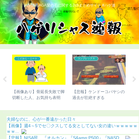
ハゲ薄毛AGA髪の毛に関する2chまとめサイト #ハゲ速
こどおじ・ニート
コンプレックス
の違
【画像あり】骨延長失敗で脚
【悲報】ケンドーコバヤシの
【
き起
切断した人、お気持ち表明
過去が壮絶すぎる
智
に
夫婦なのに、心が一番遠かった日々
【画像】週4～5でセ〇クスしてる女としてない女の違いｗｗｗｗｗ
ｗｗ...
【悲報】NISA民、『オルカン』『S&amp;P500』『NASD...