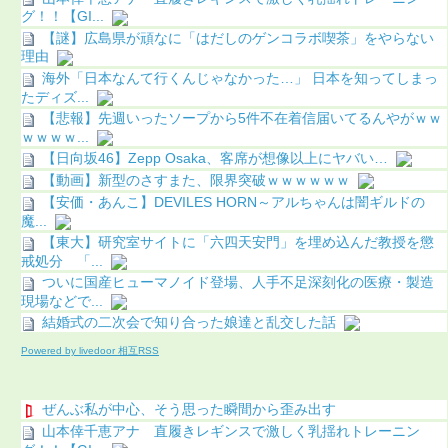
グ！！【GI...
【謎】広島県が頑なに「はだしのゲンコラボ喫茶」をやらない
理由
海外「日本なんて行くんじゃなかった…」 日本を知ってしまっ
たディズ...
【悲報】先週いったソープから5件不在着信届いてるんやがｗｗ
ｗｗｗｗ...
【日向坂46】Zepp Osaka、客席が想像以上にヤバい…
【動画】新型のさすまた、限界突破ｗｗｗｗｗｗ
【安価・あんこ】DEVILES HORN～アルちゃんは闇ギルドの
魔...
【東大】研究室サイトに「六四天安門」を埋め込んだ教授を懲
戒処分 「...
ついに国産ヒューマノイド登場、人手不足深刻化の医療・製造
現場などで...
結婚式の二次会で知り合った娘達と乱交した話
Powered by livedoor 相互RSS
ぜんぶ私が中心、そう思った瞬間から歪み出す
山本倖千恵アナ 直履きレギンスで激しく乳揺れトレーニン