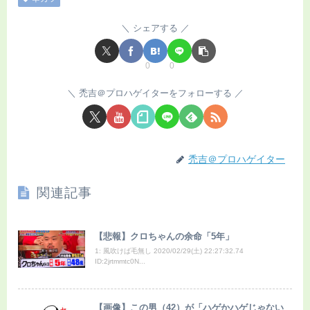
シェアする
0
0
禿吉＠プロハゲイターをフォローする
禿吉＠プロハゲイター
関連記事
【悲報】クロちゃんの余命「5年」
1: 風吹けば毛無し 2020/02/29(土) 22:27:32.74
ID:2jrtmmtc0N...
【画像】この男（42）が「ハゲかハゲじゃない