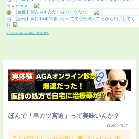
ｗｗｗｗｗ...
【画像】刻みネギみたいなパンツだな…
【悲報】嫁に15年間嘘つかれてて心が壊れてるから相手してく
れ
Powered by livedoor 相互RSS
ほんで「串カツ宮迫」って美味いんか？
2020.05.17
当ブログはコンテンツの内容の一部にアフィリエイト広