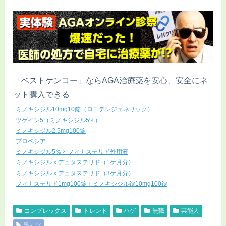
「ベストケンコー」ならAGA治療薬を安心、安全にネ
ット購入できる
ミノキシジル10mg10錠（ロニテンジェネリック）
ツゲイン5（ミノキシジル5%）
ミノキシジル2.5mg100錠
プロペシア
ミノキシジル5％とフィナステリド外用液
ミノキシジル x デュタステリド（1ケ月分）
ミノキシジル x デュタステリド（3ケ月分）
フィナステリド1mg100錠＋ミノキシジル錠10mg100錠
コンプレックス
トレンド
ハゲ
無職
芸能人
串カツ