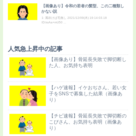
【画像あり】令和の若者の髪型、この二種類し
かない説
1: 風吹けば毛無し 2021/12/09(木) 19:14:03.18
ID:ksAa+mU50 ...
人気急上昇中の記事
【画像あり】骨延長失敗で脚切断し
た人、お気持ち表明
【ハゲ速報】イケおぢさん、若い女
子をSNSで募集した結果（画像あ
り）
【チビ速報】骨延長失敗で脚切断の
こびさん、お気持ち表明（画像あ
り）