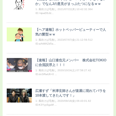
か」でなんJの意見がまっぷたつになるｗｗ
1: 風吹けば毛無し 2021/07/22(木) 10:42:32.364
ID:+iipwDSJd...
【ヘア速報】ホットペッパービューティーで人
気の髪型ｗｗ
1: 風吹けば毛無し 2023/07/07(金) 21:12:59.512
ID:aAtWAZd5a...
【速報】山口達也元メンバー 株式会社TOKIO
に合流説浮上！！！
1: 風吹けば毛無し 2020/10/24(土) 07:58:27.42
ID:dcGRwU6+0 ...
広瀬すず「米津玄師さんが楽屋に現れてバラを
10本渡してきたんです！」
1: 風吹けば毛無し 2020/09/18(金) 06:43:01.62
ID:K3YyySgaM ...