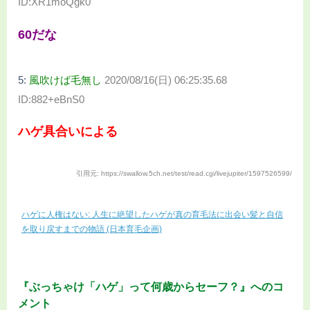
ID:XR1moQgk0
60だな
5:
風吹けば毛無し
2020/08/16(日) 06:25:35.68
ID:882+eBnS0
ハゲ具合いによる
引用元: https://swallow.5ch.net/test/read.cgi/livejupiter/1597526599/
ハゲに人権はない: 人生に絶望したハゲが真の育毛法に出会い髪と自信
を取り戻すまでの物語 (日本育毛企画)
『ぶっちゃけ「ハゲ」って何歳からセーフ？』へのコ
メント