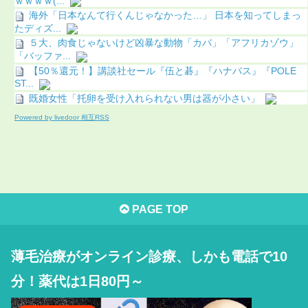
ｗｗｗｗ(...
海外「日本なんて行くんじゃなかった…」 日本を知ってしまっ
たディズ...
５大、肉食じゃないけど凶暴な動物「カバ」「アフリカゾウ」
「バッファ...
【50％還元！】講談社セール『伍と碁』『ハナバス』『POLE
ST...
既婚女性「托卵を受け入れられない男は器が小さい」
Powered by livedoor 相互RSS
PAGE TOP
薄毛治療がオンライン診療、しかも電話で10
分！薬代は1日80円～