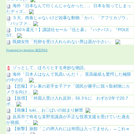
海外「日本なんて行くんじゃなかった…」 日本を知ってしまっ
たディズ...
５大、肉食じゃないけど凶暴な動物「カバ」「アフリカゾウ」
「バッファ...
【50％還元！】講談社セール『伍と碁』『ハナバス』『POLE
ST...
既婚女性「托卵を受け入れられない男は器が小さい」
Powered by livedoor 相互RSS
ゾッとして、ほろりとする奇妙な物語。
海外「日本人はなんて気高いんだ！」 英高級紙も驚愕した極限
の中の日...
【悲報】テレ東の若手女子アナ「国民が勝手に我々取材陣にカ
メラを向け...
【急増】「外国人受け入れ反対」56.3％に わずか2年で20.7
ポ...
【画像】tuki.、お〇ぱいの始まり解禁
反高市で有名な某野党議員が不正な投票支援を受けていた過去
が発掘、「...
【衝撃】旅館「この押入れには布団は入ってません」←これｗ