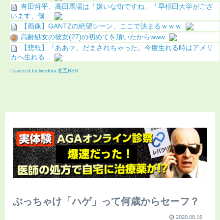
有田哲平、高田馬場は「嫌いな街ですね」「早稲田大学がござ
います、僕...
【画像】GANTZの絶望シーン、ここで決まるｗｗｗ
高齢処女の彼女(27)の初めてを頂いたからwww
【悲報】「ああァ、だまされちゃった。今度生れる時はアメリ
カへ生れる...
Powered by livedoor 相互RSS
ぶっちゃけ「ハゲ」って何歳からセーフ？
2020.08.16