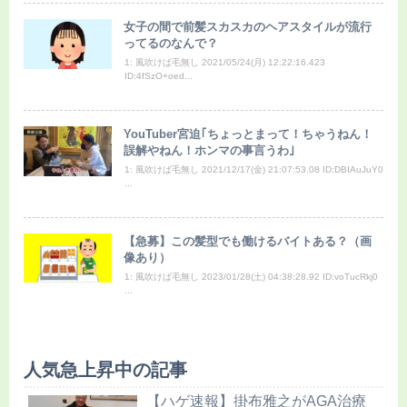
女子の間で前髪スカスカのヘアスタイルが流行
ってるのなんで？
1: 風吹けば毛無し 2021/05/24(月) 12:22:16.423
ID:4fSzO+oed...
YouTuber宮迫｢ちょっとまって！ちゃうねん！
誤解やねん！ホンマの事言うわ｣
1: 風吹けば毛無し 2021/12/17(金) 21:07:53.08 ID:DBIAuJuY0
...
【急募】この髪型でも働けるバイトある？（画
像あり）
1: 風吹けば毛無し 2023/01/28(土) 04:38:28.92 ID:voTucRkj0
...
人気急上昇中の記事
【ハゲ速報】掛布雅之がAGA治療