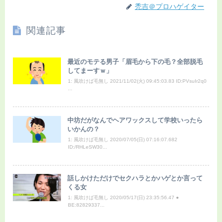
禿吉＠プロハゲイター
関連記事
最近のモテる男子「眉毛から下の毛？全部脱毛
してまーすｗ」
1: 風吹けば毛無し 2021/11/02(火) 09:45:03.83 ID:PVsuIr2q0
...
中坊だがなんでヘアワックスして学校いったら
いかんの？
1: 風吹けば毛無し 2020/07/05(日) 07:16:07.682
ID:/RHLeSW30...
話しかけただけでセクハラとかハゲとか言って
くる女
1: 風吹けば毛無し 2020/05/17(日) 23:35:56.47 ●
BE:82829337...