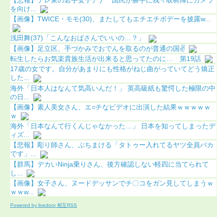
を向け...
【画像】TWICE・モモ(30)、またしてもエチエチボデーを披露w...
浅田舞(37)「こんなおばさんでいいの…？」
【画像】足立区、手づかみでおでんを取るのが普通の国✌️
転生したらお気楽貴族生活が出来ると思ってたのに… 第19話
17歳の女です。自分があまりにも性格がねじ曲がっていてどう矯正
した...
海外「日本人はなんて気高いんだ！」 英高級紙も驚愕した極限の中
の日...
【画像】素人美女さん、エ○チなビデオに出演した結果ｗｗｗｗｗ
ｗ
海外「日本なんて行くんじゃなかった…」 日本を知ってしまったデ
ィズ...
【悲報】彫り師さん、ぶちまける「タトゥー入れてるヤツ全員バカ
です」...
【群馬】デカいNinja乗りさん、後方確認しない軽四に当てられて
し...
【画像】女子さん、ヌードデッサンでチ〇コをガン見してしまうｗ
ｗｗw...
Powered by livedoor 相互RSS