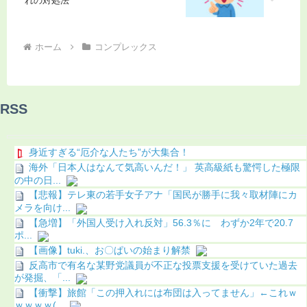
れの対処法
ホーム
コンプレックス
RSS
身近すぎる“厄介な人たち”が大集合！
海外「日本人はなんて気高いんだ！」 英高級紙も驚愕した極限
の中の日...
【悲報】テレ東の若手女子アナ「国民が勝手に我々取材陣にカ
メラを向け...
【急増】「外国人受け入れ反対」56.3％に わずか2年で20.7
ポ...
【画像】tuki.、お〇ぱいの始まり解禁
反高市で有名な某野党議員が不正な投票支援を受けていた過去
が発掘、「...
【衝撃】旅館「この押入れには布団は入ってません」←これｗ
ｗｗｗｗ(...