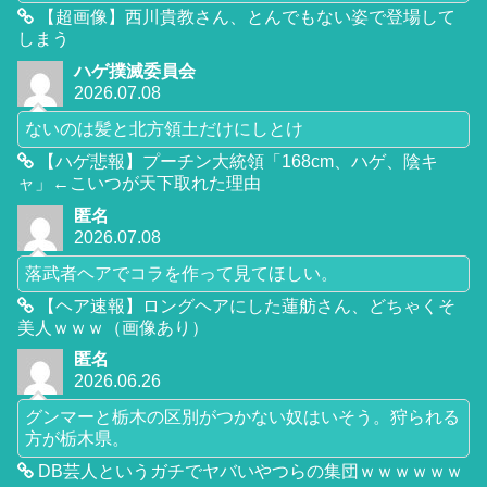
【超画像】西川貴教さん、とんでもない姿で登場して
しまう
ハゲ撲滅委員会
2026.07.08
ないのは髪と北方領土だけにしとけ
【ハゲ悲報】プーチン大統領「168cm、ハゲ、陰キ
ャ」←こいつが天下取れた理由
匿名
2026.07.08
落武者ヘアでコラを作って見てほしい。
【ヘア速報】ロングヘアにした蓮舫さん、どちゃくそ
美人ｗｗｗ（画像あり）
匿名
2026.06.26
グンマーと栃木の区別がつかない奴はいそう。狩られる
方が栃木県。
DB芸人というガチでヤバいやつらの集団ｗｗｗｗｗｗ