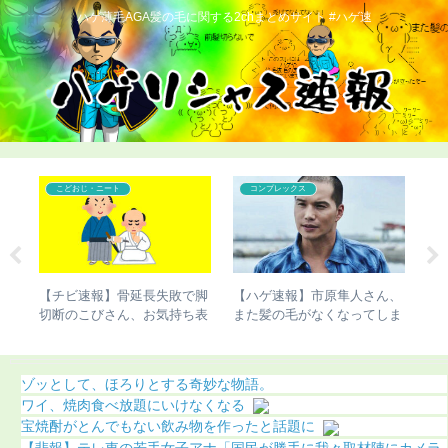
ハゲ薄毛AGA髪の毛に関する2chまとめサイト #ハゲ速
こどおじ・ニート
コンプレックス
で脚
【チビ速報】骨延長失敗で脚
【ハゲ速報】市原隼人さん、
【
明
切断のこびさん、お気持ち表
また髪の毛がなくなってしま
さ
明（画像あり）
う（画像あり）
ゾッとして、ほろりとする奇妙な物語。
ワイ、焼肉食べ放題にいけなくなる
宝焼酎がとんでもない飲み物を作ったと話題に
【悲報】テレ東の若手女子アナ「国民が勝手に我々取材陣にカメラ