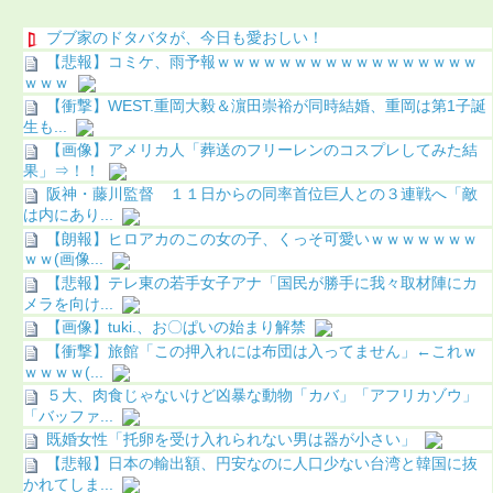
ブブ家のドタバタが、今日も愛おしい！
【悲報】コミケ、雨予報ｗｗｗｗｗｗｗｗｗｗｗｗｗｗｗｗｗ
ｗｗｗ
【衝撃】WEST.重岡大毅＆濵田崇裕が同時結婚、重岡は第1子誕
生も...
【画像】アメリカ人「葬送のフリーレンのコスプレしてみた結
果」⇒！！
阪神・藤川監督 １１日からの同率首位巨人との３連戦へ「敵
は内にあり...
【朗報】ヒロアカのこの女の子、くっそ可愛いｗｗｗｗｗｗｗ
ｗｗ(画像...
【悲報】テレ東の若手女子アナ「国民が勝手に我々取材陣にカ
メラを向け...
【画像】tuki.、お〇ぱいの始まり解禁
【衝撃】旅館「この押入れには布団は入ってません」←これｗ
ｗｗｗｗ(...
５大、肉食じゃないけど凶暴な動物「カバ」「アフリカゾウ」
「バッファ...
既婚女性「托卵を受け入れられない男は器が小さい」
【悲報】日本の輸出額、円安なのに人口少ない台湾と韓国に抜
かれてしま...