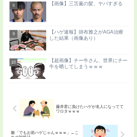
【画像】三笘薫の髪、ヤバすぎる
【ハゲ速報】掛布雅之がAGA治療
した結果（画像あり）
【超画像】チー牛さん、世界にチー
牛を晒してしまうｗｗｗ
藤井君に負けたハゲが名人になってて
ワロタｗｗｗ
敵「でもお前ハゲじゃんｗｗｗ」←こ